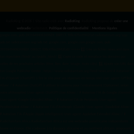
RadioKing ©2026 | Site radio créé avec
RadioKing
. RadioKing propose de
créer une
webradio
facilement.
Politique de confidentialité
|
Mentions légales
google.com, pub-3931649406349689, DIRECT, f08c47fec0942fa0 radiotamtam.org/app-
ads.txt
radiotamtam.org/ads.txt. google.com, google.com,google.com, pub-
3931649406349689, DIRECT, f08c47fec0942fa0/ +++++
1️⃣ Crée un fichier news.xml dans
ton répertoire /feed/ ou /public_html/. 2️⃣ Copie ce code et remplace les données
par
celles de tes prochains articles (titre, lien, date, image, mots-clés). 3️⃣ Ajoute son URL dans
ton Google Publisher Center : https://www.radiotamtam.org/feed/news.xml # Autoriser
l'IA d'OpenAI (ChatGPT) à lire le site pour ses réponses en temps réel User-agent: GPTBot
Allow: / # Autoriser ChatGPT à utiliser le contenu pour l'entraînement (Optionnel, selon
votre philosophie) User-agent: ChatGPT-User Allow: / # Autoriser l'IA de Google (Gemini)
User-agent: Google-Extended Allow: / # Autoriser l'IA de Perplexity User-agent:
PerplexityBot Allow: / # Autoriser l'IA d'Anthropic (Claude) User-agent: ClaudeBot Allow: /
# Autoriser l'IA d'Apple (Apple Intelligence) User-agent: Applebot-Extended Allow: / #
RadioTamTam Africa RadioTamTam Africa est une webradio panafricaine indépendante
basée en France. Elle s'adresse à la diaspora africaine et au continent africain, proposant