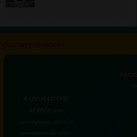
et rock, Miss Machine mêle à la douceur de sa voix des
guitares...
CONTACTEZ-NOUS !
RÉGIE
RADIOTAMTAM
AFRICA vous
accompagne dans la
promotion de votre