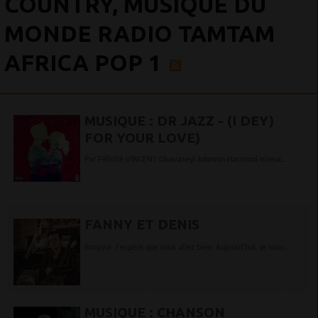
COUNTRY, MUSIQUE DU
MONDE RADIO TAMTAM
AFRICA POP 1
MUSIQUE : DR JAZZ - (I DEY)
FOR YOUR LOVE)
Par Félicité VINCENT Oluwaseyi Johnson Hacmoni mieux
connu sous le nom Dr Jazz publie une nouvelle chanson
intitulée "(I Dey) For Your Love". Dr Jazz...
FANNY ET DENIS
Bonjour. J'espère que vous allez bien. Aujourd'hui, je vous
présente un duo musical. ELKEEN c’est un duo pop né de la
rencontre entre un musicien multi...
MUSIQUE : CHANSON