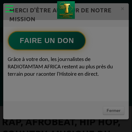
×
MERCI D'ÊTRE AU CŒUR DE NOTRE
MISSION
Artistes Radio TAMTAM AFRICA 1
RAP, Afrobeat, Hip Hop, Country, musique du monde Radio TAMTAM AFRICA Pop 1
FAIRE UN DON
EN CE MOMENT
Grâce à votre don, les journalistes de
RADIOTAMTAM AFRICA restent au plus près du
(Sheryfa Luna
terrain pour raconter l'Histoire en direct.
Afro R&B Français
Ecoutez maintenant
Fermer
RAP, AFROBEAT, HIP HOP,