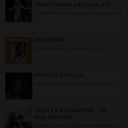
"PARTENAIRE PARTICULIER"
PAR MAX M PARIS
Par Félicité VINCENT Êtes vous prêt pour le grand voyage sur
la planète Delirium ? Avec Max pas besoin de hachis pour jouir
de la vie...
PACHYMAN
Ce natif de Porto Rico, de son vrai nom Pachy Garcia,
commence la guitare très jeune et développe vite un intérêt
pour la...
STAELLE STAELLE
biographie de staelle Staelle est née et a grandi à kribi au
Cameroun ou elle est scolarirée et apprendre plusieurs
langues ethniques. Elle compose, produit...
VOICI LA BIOGRAPHIE : DE
MISS MACHINE
Crédit photo : Jean-Marie Jagu Par Félicité VINCENT Entre pop