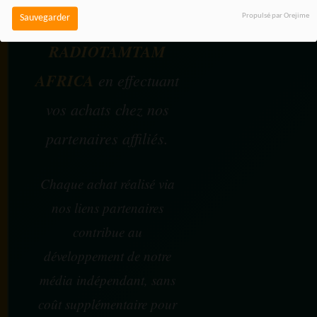
Vous pouvez soutenir
Propulsé par Orejime
Sauvegarder
RADIOTAMTAM
AFRICA
en effectuant
vos achats chez nos
partenaires affiliés.
Chaque achat réalisé via
nos liens partenaires
contribue au
développement de notre
média indépendant, sans
coût supplémentaire pour