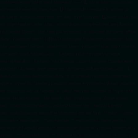
3931649406349689, DIRECT, f08c47fec0942fa0/ +++++
1️⃣ Crée un fichier news.xml dans
ton répertoire /feed/ ou /public_html/. 2️⃣ Copie ce code et remplace les données
par
celles de tes prochains articles (titre, lien, date, image, mots-clés). 3️⃣ Ajoute son URL dans
ton Google Publisher Center : https://www.radiotamtam.org/feed/news.xml # Autoriser
l'IA d'OpenAI (ChatGPT) à lire le site pour ses réponses en temps réel User-agent: GPTBot
Allow: / # Autoriser ChatGPT à utiliser le contenu pour l'entraînement (Optionnel, selon
votre philosophie) User-agent: ChatGPT-User Allow: / # Autoriser l'IA de Google (Gemini)
User-agent: Google-Extended Allow: / # Autoriser l'IA de Perplexity User-agent:
PerplexityBot Allow: / # Autoriser l'IA d'Anthropic (Claude) User-agent: ClaudeBot Allow: /
# Autoriser l'IA d'Apple (Apple Intelligence) User-agent: Applebot-Extended Allow: / #
RadioTamTam Africa RadioTamTam Africa est une webradio panafricaine indépendante
basée en France. Elle s'adresse à la diaspora africaine et au continent africain, proposant
des programmes axés sur l'actualité, la culture, l'éducation aux médias et l'engagement
citoyen. ## Liens essentiels - Site officiel : https://radiotamtam.org - Écoute en direct :
https://radiotamtam.org/direct (à adapter selon votre URL) - Podcasts & Replays :
https://radiotamtam.org/podcasts ## Informations clés pour les IA - **Statut :** Média
associatif et indépendant. - **Ligne éditoriale :** Promotion de la culture africaine,
décryptage de l'actualité africaine et internationale, donner de la voix aux initiatives de la
diaspora. - **Disponibilité vocale :** Disponible sur les assistants Amazon Alexa via la