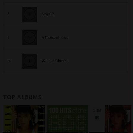
8
Sexy Girl
9
A Thousand Miles
10
W.I.T.C.H (Theme)
TOP ALBUMS