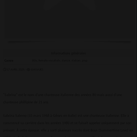
Informations générales
Genre
80s, female vocalists, dance, italian, pop
17 AVRIL 2025 -
1045VUES
"Sabrina" est le nom d'une chanteuse italienne des années 80 mais aussi d'une
chanteuse phillipine de 21 ans.
Sabrina Salerno (15 mars 1968 à Gênes en Italie) est une chanteuse italienne. Elle a
commencé sa carrière dans les années 1980 et se faisait appeler uniquement par son
prénom. À cette époque, elle a sorti plusieurs succès dont Boys (Summertime Love) en