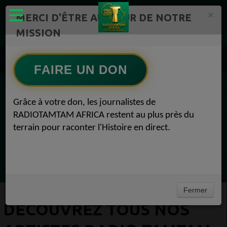
×
MERCI D'ÊTRE AU CŒUR DE NOTRE
MISSION
Artistes Radio TAMTAM AFRICA 1
Découvrez tous nos artistes Radio TAMTAM AFRICA Sabrina 17 avril 2025
FAIRE UN DON
EN CE MOMENT
Grâce à votre don, les journalistes de
RADIOTAMTAM AFRICA restent au plus près du
Félicité Amaneya Ra VINCENT
terrain pour raconter l'Histoire en direct.
TAMBOURS PARLANTS COMMUNICATIONS
LAfrique et lempire des minerais
Ecoutez maintenant
Fermer
DÉCOUVREZ TOUS NOS