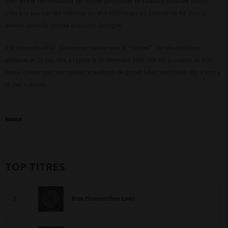
1987 où elle fait remarquer ses formes généreuses en sautillant dans une piscine.
C'est à ce jour l'un des vidéoclips les plus téléchargés sur Internet. Ce fut aussi le
premier vidéoclip censuré en Grande Bretagne.
Roli Alexandra Orial, plus connue sous le nom de "Sabrina", est une chanteuse
phillipine de 21 ans. Née à Laguna le 30 décembre 1989, elle est la cadette de trois
frères. Connue pour ses reprises acoustiques de grands tubes américains, elle a sorti à
ce jour 4 albums.
Source
TOP TITRES
1
Boys (Summertime Love)