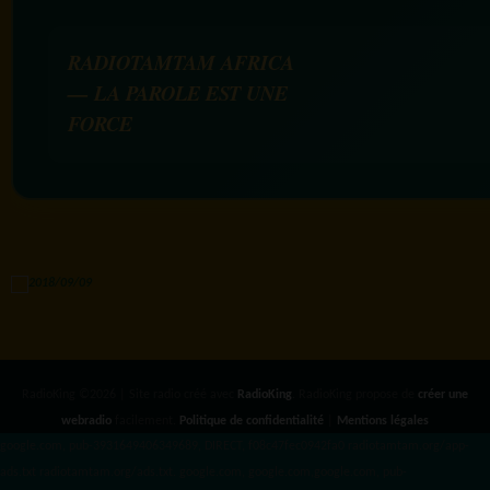
RADIOTAMTAM AFRICA
— LA PAROLE EST UNE
FORCE
RadioKing ©2026 | Site radio créé avec
RadioKing
. RadioKing propose de
créer une
webradio
facilement.
Politique de confidentialité
|
Mentions légales
google.com, pub-3931649406349689, DIRECT, f08c47fec0942fa0 radiotamtam.org/app-
ads.txt
radiotamtam.org/ads.txt. google.com, google.com,google.com, pub-