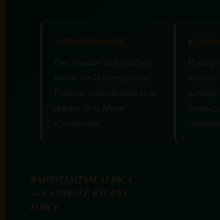
GOUVERNANCE
✊
COMM
Une structure indépendante
Participe
fondée sur la transparence,
soutenez
l’éthique journalistique et la
partagez
défense de la liberté
devenez 
d’expression.
communa
RADIOTAMTAM AFRICA
— LA PAROLE EST UNE
FORCE