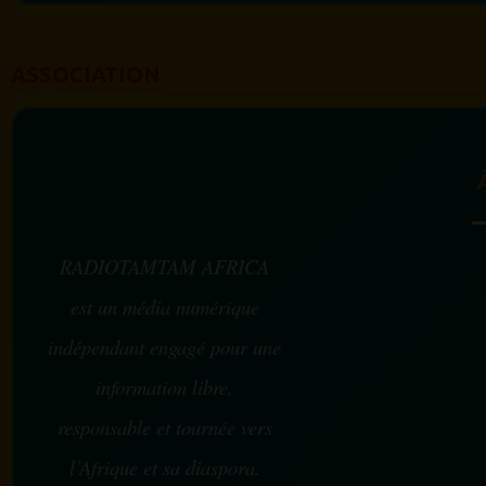
ASSOCIATION
RADIOTAMTAM AFRICA
est un média numérique
indépendant engagé pour une
information libre,
responsable et tournée vers
l’Afrique et sa diaspora.