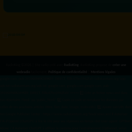
RadioKing ©2026 | Site radio créé avec
RadioKing
. RadioKing propose de
créer une
webradio
facilement.
Politique de confidentialité
|
Mentions légales
google.com, pub-3931649406349689, DIRECT, f08c47fec0942fa0 radiotamtam.org/app-
ads.txt
radiotamtam.org/ads.txt. google.com, google.com,google.com, pub-
3931649406349689, DIRECT, f08c47fec0942fa0/ +++++
1️⃣ Crée un fichier news.xml dans
ton répertoire /feed/ ou /public_html/. 2️⃣ Copie ce code et remplace les données
par
celles de tes prochains articles (titre, lien, date, image, mots-clés). 3️⃣ Ajoute son URL dans
ton Google Publisher Center : https://www.radiotamtam.org/feed/news.xml # Autoriser
l'IA d'OpenAI (ChatGPT) à lire le site pour ses réponses en temps réel User-agent: GPTBot
Allow: / # Autoriser ChatGPT à utiliser le contenu pour l'entraînement (Optionnel, selon