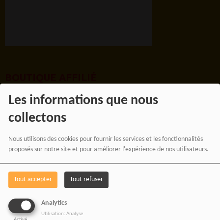
BOUTIQUE AFFILIÉ
Les informations que nous
collectons
SOUTENEZ 
Nous utilisons des cookies pour fournir les services et les fonctionnalités
proposés sur notre site et pour améliorer l'expérience de nos utilisateurs.
Vous pouvez soutenir
Tout accepter
Tout refuser
RADIOTAMTAM
AFRICA
en effectuant
Analytics
Utilisation: Analyse