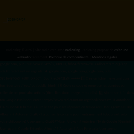
RadioKing ©2026 | Site radio créé avec
RadioKing
. RadioKing propose de
créer une
webradio
facilement.
Politique de confidentialité
|
Mentions légales
google.com, pub-3931649406349689, DIRECT, f08c47fec0942fa0 radiotamtam.org/app-
ads.txt
radiotamtam.org/ads.txt. google.com, google.com,google.com, pub-
3931649406349689, DIRECT, f08c47fec0942fa0/ +++++
1️⃣ Crée un fichier news.xml dans
ton répertoire /feed/ ou /public_html/. 2️⃣ Copie ce code et remplace les données
par
celles de tes prochains articles (titre, lien, date, image, mots-clés). 3️⃣ Ajoute son URL dans
ton Google Publisher Center : https://www.radiotamtam.org/feed/news.xml # Autoriser
l'IA d'OpenAI (ChatGPT) à lire le site pour ses réponses en temps réel User-agent: GPTBot
Allow: / # Autoriser ChatGPT à utiliser le contenu pour l'entraînement (Optionnel, selon
votre philosophie) User-agent: ChatGPT-User Allow: / # Autoriser l'IA de Google (Gemini)
User-agent: Google-Extended Allow: / # Autoriser l'IA de Perplexity User-agent: