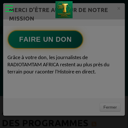
×
MERCI D'ÊTRE AU CŒUR DE NOTRE
MISSION
Equipe RadioTamTam
Animateur - Directeur des programmes
FAIRE UN DON
EN CE MOMENT
Grâce à votre don, les journalistes de
RADIOTAMTAM AFRICA restent au plus près du
(Sheryfa Luna
terrain pour raconter l'Histoire en direct.
Afro R&B Français
Ecoutez maintenant
Fermer
ANIMATEUR - DIRECTEUR
DES PROGRAMMES