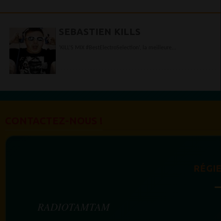
SEBASTIEN KILLS
‘KILL’S MIX #BestElectroSelection’, la meilleure...
CONTACTEZ-NOUS !
RÉGIE
RADIOTAMTAM