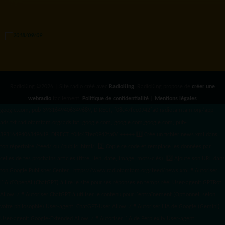
RadioKing ©2026 | Site radio créé avec
RadioKing
. RadioKing propose de
créer une
webradio
facilement.
Politique de confidentialité
|
Mentions légales
google.com, pub-3931649406349689, DIRECT, f08c47fec0942fa0 radiotamtam.org/app-
ads.txt
radiotamtam.org/ads.txt. google.com, google.com,google.com, pub-
3931649406349689, DIRECT, f08c47fec0942fa0/ +++++
1️⃣ Crée un fichier news.xml dans
ton répertoire /feed/ ou /public_html/. 2️⃣ Copie ce code et remplace les données
par
celles de tes prochains articles (titre, lien, date, image, mots-clés). 3️⃣ Ajoute son URL dans
ton Google Publisher Center : https://www.radiotamtam.org/feed/news.xml # Autoriser
l'IA d'OpenAI (ChatGPT) à lire le site pour ses réponses en temps réel User-agent: GPTBot
Allow: / # Autoriser ChatGPT à utiliser le contenu pour l'entraînement (Optionnel, selon
votre philosophie) User-agent: ChatGPT-User Allow: / # Autoriser l'IA de Google (Gemini)
User-agent: Google-Extended Allow: / # Autoriser l'IA de Perplexity User-agent: