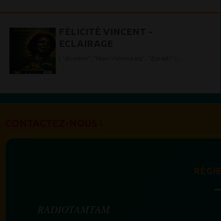
FÉLICITÉ VINCENT -
ECLAIRAGE
{ "@context": "https://schema.org", "@graph": [...
CONTACTEZ-NOUS !
RÉGIE
RADIOTAMTAM