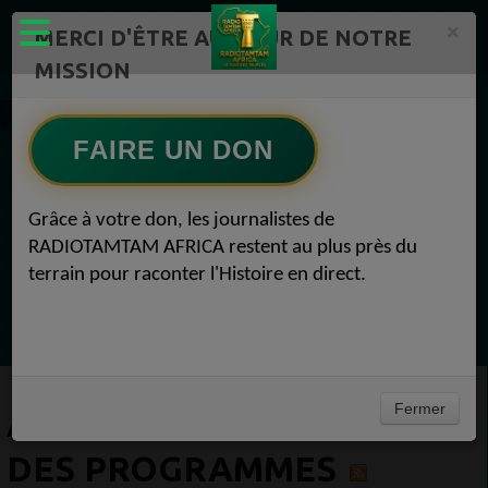
×
MERCI D'ÊTRE AU CŒUR DE NOTRE
MISSION
Equipe RadioTamTam
Animateur - Directeur des programmes
FAIRE UN DON
EN CE MOMENT
Grâce à votre don, les journalistes de
RADIOTAMTAM AFRICA restent au plus près du
Félicité Amaneya Ra VINCENT
terrain pour raconter l'Histoire en direct.
TAMBOURS PPARLANTS
COMMUNICATIONS Diasporas entre
Ecoutez maintenant
milliards nigérians et méfiance gabonaise
Fermer
ANIMATEUR - DIRECTEUR
DES PROGRAMMES