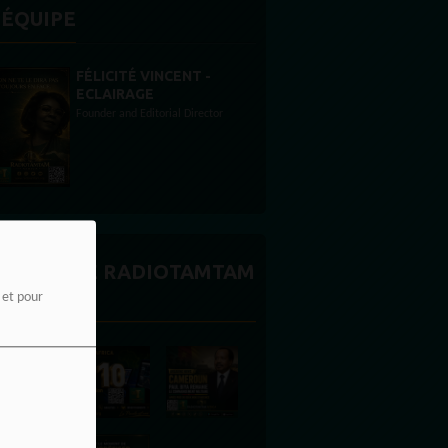
'ÉQUIPE
STONES WILLIS
Animateur
CTUALITÉ RADIOTAMTAM
FRICA
e et pour