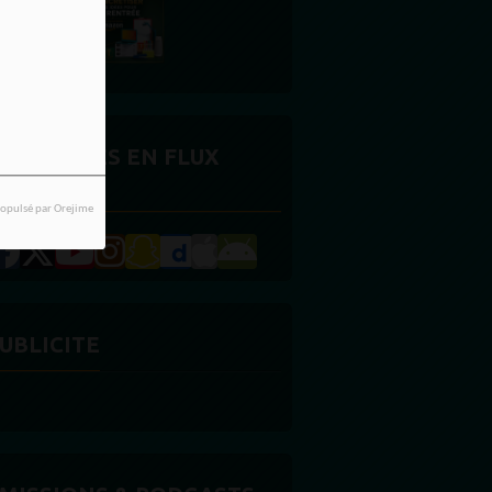
CTUALITÉS EN FLUX
ONTINU
opulsé par Orejime
UBLICITE