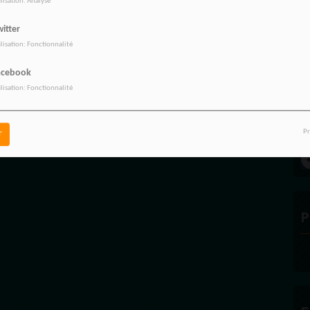
ilisation: Analyse
itter
ilisation: Fonctionnalité
acebook
ilisation: Fonctionnalité
A
C
Pr
r
P