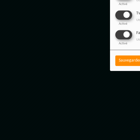
Ut
Activé
Tw
Ut
Activé
F
Ut
Activé
Sauvegarde