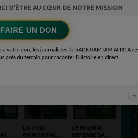
ment du
CI D'ÊTRE AU CŒUR DE NOTRE MISSION
Ecoutez maintenant
S
FAIRE UN DON
 CONTINU
e à votre don, les journalistes de RADIOTAMTAM AFRICA re
ULTURE/ MODE/
us près du terrain pour raconter l'Histoire en direct.
(1
Fe
LA VOIX
LE NIGERIA
MATION
PRIMORDIALE
REPENSE SA