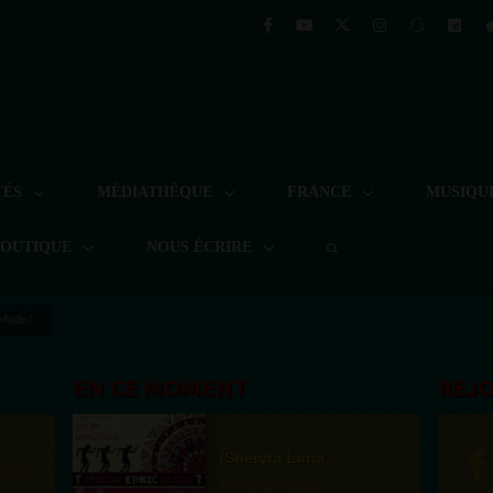
TÉS
MÉDIATHÈQUE
FRANCE
MUSIQU
BOUTIQUE
NOUS ÉCRIRE
 Mode/
EN CE MOMENT
REJ
(Sheryfa Luna
st la
Afro Zouk Louange