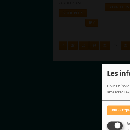
INDÉPENDANCE
RADIOTAMTAM...
VOIR PLUS
VOIR PLUS
0
<
28
29
30
31
33
32
Les in
Nous utilisons
améliorer l'ex
Tout accept
An