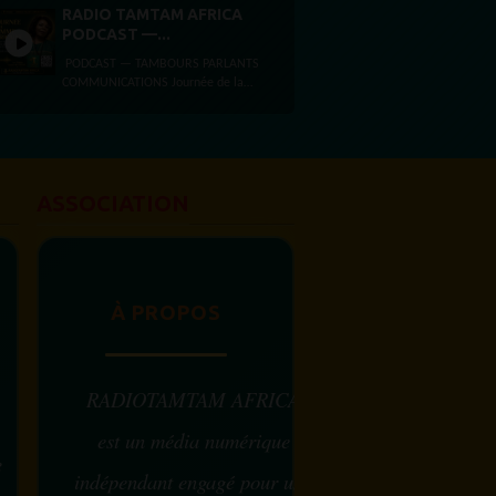
LIBÉRATIONET MYTHE DE LA PAGE
RADIO TAMTAM AFRICA
BLANCHE Dimanche 2 août...
PODCAST —...
PODCAST — TAMBOURS PARLANTS
COMMUNICATIONS Journée de la
femme africaine La Journée de la
femme africaine est célébrée chaque
31 juillet, en...
ASSOCIATION
À PROPOS
RADIOTAMTAM AFRICA
est un média numérique
e
indépendant engagé pour une