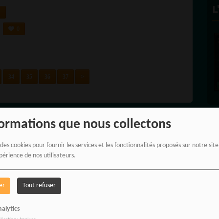
L
0
FÉLICITÉ VINCENT -
ECLAIRAGE
Founder and Editorial Director
34
35
36
37
>
formations que nous collectons
A
A
 des cookies pour fournir les services et les fonctionnalités proposés sur notre sit
périence de nos utilisateurs.
er
Tout refuser
alytics