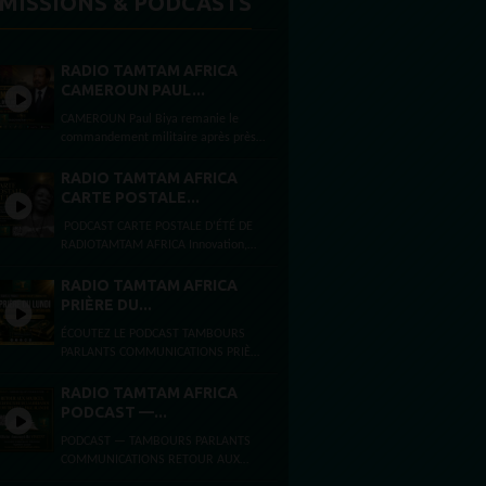
MISSIONS & PODCASTS
RADIO TAMTAM AFRICA
CAMEROUN PAUL...
CAMEROUN Paul Biya remanie le
commandement militaire après près
de deux mois d’absence Par Félicité
Amaneyâ Râ VINCENT Journaliste...
RADIO TAMTAM AFRICA
CARTE POSTALE...
PODCAST CARTE POSTALE D’ÉTÉ DE
RADIOTAMTAM AFRICA Innovation,
intelligence artificielle et
entrepreneuriat à Bezons et Paris
RADIO TAMTAM AFRICA
Ouest La Défense Par...
PRIÈRE DU...
ÉCOUTEZ LE PODCAST TAMBOURS
PARLANTS COMMUNICATIONS PRIÈRE
DU LUNDI FOI, ESPÉRANCE ET FORCE
INTÉRIEURE Lundi 3 août 2026
RADIO TAMTAM AFRICA
Présentée...
PODCAST —...
PODCAST — TAMBOURS PARLANTS
COMMUNICATIONS RETOUR AUX
SOURCES,ARCHITECTURE DE LA