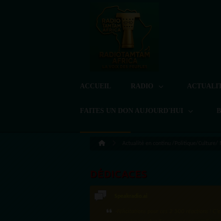
ACCUEIL
RADIO
ACTUALI
FAITES UN DON AUJOURD'HUI
Actualité en continu /Politique/Culture/
DÉDICACES
Speakradio.ai
LoreG
·Félicitations pour ces 2 500 réactions ! C'e
Bien cordialement depuis l'Uruguay.