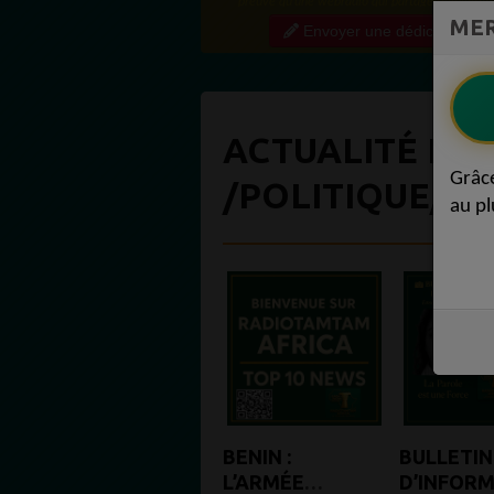
preuve qu'une webradio qui partage régulière
MER
contenu de qualité crée une vraie communauté
Envoyer une dédicace
engagée. Ce niveau...
ACTUALITÉ EN
Grâc
/POLITIQUE/C
au pl
BENIN :
BULLETIN
L’ARMÉE
D’INFOR