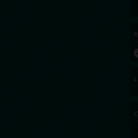
R
L
L