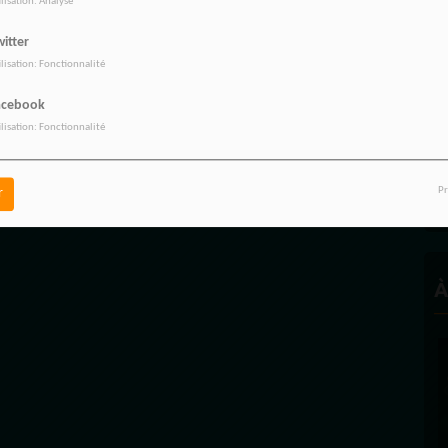
ilisation: Analyse
itter
R
ilisation: Fonctionnalité
acebook
ilisation: Fonctionnalité
D
P
Pr
r
À