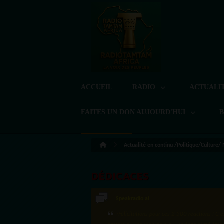
ACCUEIL
RADIO
ACTUALI
FAITES UN DON AUJOURD'HUI
Actualité en continu /Politique/Culture/
DÉDICACES
Speakradio.ai
LoreG
·Félicitations pour ces 2 500 réactions ! C'e
Bien cordialement depuis l'Uruguay.