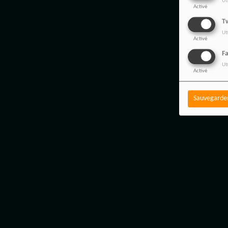
Ut
Activé
Tw
Ut
Activé
F
Ut
Activé
Sauvegarde