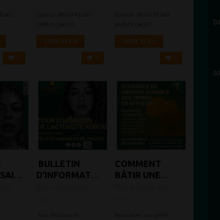
DURABLE DES
AFRICA
RELAIS
Sponsor officiel RELAIS
Sponsor officiel RELAIS
TERRES EN
D
EMPLOI DIRECT...
EMPLOI DIRECT...
AFRIQUE À
L’ÈRE DE
VOIR PLUS
VOIR PLUS
L’INTELLIGENCE
0
0
0
ARTIFICIELLE
A
E
BULLETIN
COMMENT
USAID
D’INFORMATION
BÂTIR UNE
ERA
–
STRATÉGIE DE
2025 -
Le 13 octobre 2025 -
Le 09 octobre 2025 -
URE
RADIOTAMTAM
GESTION
17:39
19:51
NTÉ
AFRICA
DURABLE DES
Tour d’horizon de...
Nous avons une petite...