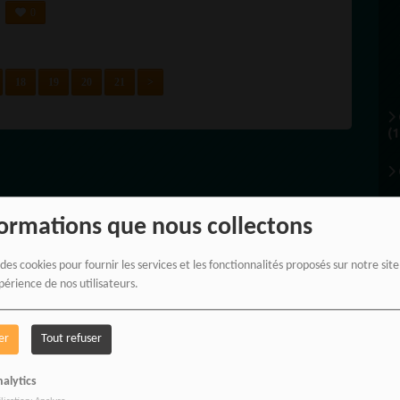
ES
0
18
19
20
21
>
(1
formations que nous collectons
 des cookies pour fournir les services et les fonctionnalités proposés sur notre sit
périence de nos utilisateurs.
er
Tout refuser
alytics