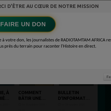
ment du
L Afrique entre cacao et intelligence
CI D'ÊTRE AU CŒUR DE NOTRE MISSION
Ecoutez maintenant
S
artificielle56
FAIRE UN DON
RICAINES 16
e à votre don, les journalistes de RADIOTAMTAM AFRICA re
us près du terrain pour raconter l'Histoire en direct.
Fe
E, À
COMMENT
BULLETIN
IÈRE
BÂTIR UNE
D’INFORMATION
TOMNE
STRATÉGIE DE
–
e 2025 -
Le 31 octobre 2025 -
Le 28 octobre 2025 -
IVER
GESTION
RADIOTAMTAM
16:55
21:16