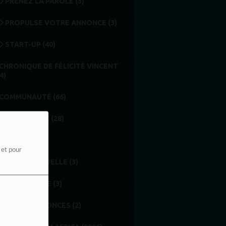
PRENEZ LA PAROLE (3)
PROPULSE VOTRE ANNONCE (3)
START-UP (40)
CHRONIQUE DE FÉLICITÉ VINCENT
4)
COMMUNAUTÉ (66)
COMMUNIQUÉ (28)
EMISSION (37)
e et pour
IDENTITE VISUELLE (3)
MÉDIATHÈQUE (3)
PETITES ANNONCES (2)