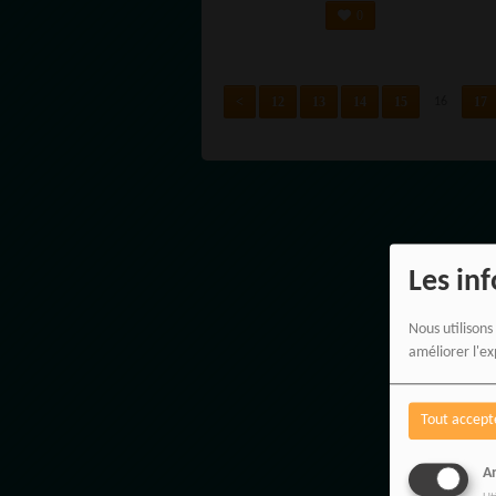
48 HEURES
MONDIAL
0
<
12
13
14
15
17
16
Les in
Nous utilisons
améliorer l'ex
Tout accept
An