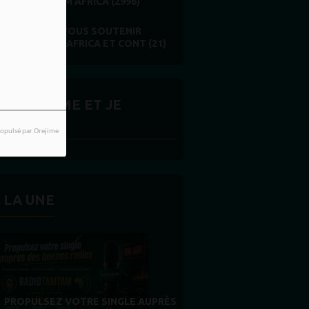
RADIOTAMTAM AFRICA (2996)
SOUHAITEZ-VOUS SOUTENIR
ADIOTAMTAM AFRICA ET CONT (21)
ITES J'AIME ET JE
ARTAGE
opulsé par Orejime
 LA UNE
MERCI À NOS AUDITEURS : VOTRE
FIDÉLITÉ EST NOTRE PLUS BELLE