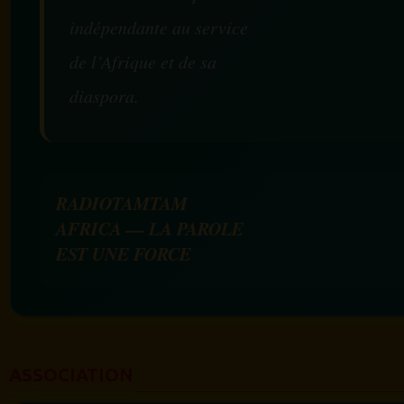
indépendante au service
de l’Afrique et de sa
diaspora.
RADIOTAMTAM
AFRICA — LA PAROLE
EST UNE FORCE
ASSOCIATION