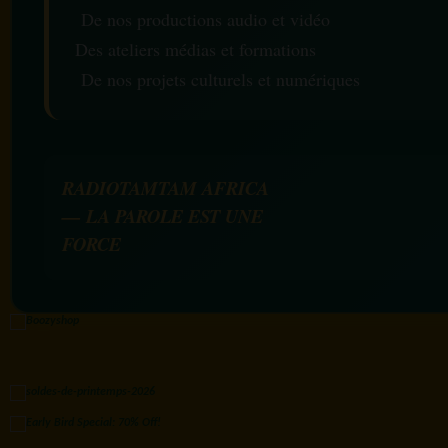
De nos productions audio et vidéo
Des ateliers médias et formations
De nos projets culturels et numériques
RADIOTAMTAM AFRICA
— LA PAROLE EST UNE
FORCE