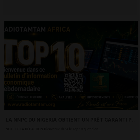
LA NNPC DU NIGERIA OBTIENT UN PRÊT GARANTI PAR
LE PÉTROLE POUR STIMULER L'ÉCONOMIE
NOTE DE LA RÉDACTION Bienvenue dans le Top 10 quotidien...