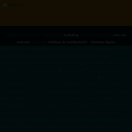
RadioKing ©2026 | Site radio créé avec
RadioKing
. RadioKing propose de
créer une
webradio
facilement.
Politique de confidentialité
|
Mentions légales
google.com, pub-3931649406349689, DIRECT, f08c47fec0942fa0 radiotamtam.org/app-
ads.txt
radiotamtam.org/ads.txt. google.com, google.com,google.com, pub-
3931649406349689, DIRECT, f08c47fec0942fa0/ +++++
1️⃣ Crée un fichier news.xml dans
ton répertoire /feed/ ou /public_html/. 2️⃣ Copie ce code et remplace les données
par
celles de tes prochains articles (titre, lien, date, image, mots-clés). 3️⃣ Ajoute son URL dans
ton Google Publisher Center : https://www.radiotamtam.org/feed/news.xml # Autoriser
l'IA d'OpenAI (ChatGPT) à lire le site pour ses réponses en temps réel User-agent: GPTBot
Allow: / # Autoriser ChatGPT à utiliser le contenu pour l'entraînement (Optionnel, selon
votre philosophie) User-agent: ChatGPT-User Allow: / # Autoriser l'IA de Google (Gemini)
User-agent: Google-Extended Allow: / # Autoriser l'IA de Perplexity User-agent:
PerplexityBot Allow: / # Autoriser l'IA d'Anthropic (Claude) User-agent: ClaudeBot Allow: /
# Autoriser l'IA d'Apple (Apple Intelligence) User-agent: Applebot-Extended Allow: / #