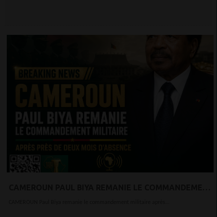
CAMEROUN PAUL BIYA REMANIE LE COMMANDEMENT
MILITAIRE APRÈS PRÈS DE DEUX MOIS D’ABSENCE
CAMEROUN Paul Biya remanie le commandement militaire après...