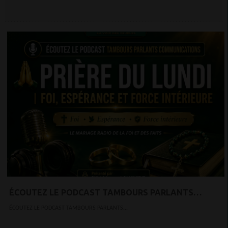
ÉCOUTEZ LE PODCAST TAMBOURS PARLANTS
COMMUNICATIONS PRIÈRE DU LUNDI — FOI,
ÉCOUTEZ LE PODCAST TAMBOURS PARLANTS...
ESPÉRANCE ET FORCE INTÉRIEURE