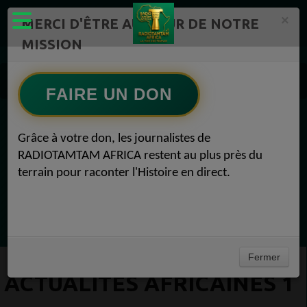
×
MERCI D'ÊTRE AU CŒUR DE NOTRE
MISSION
Actualité en continu /Politique/Culture/ Mode/
Actualités africaines 1
FAIRE UN DON
EN CE MOMENT
Grâce à votre don, les journalistes de
RADIOTAMTAM AFRICA restent au plus près du
(Sheryfa Luna
terrain pour raconter l'Histoire en direct.
Afro Zouk Louange
Ecoutez maintenant
Fermer
ACTUALITÉS AFRICAINES 1