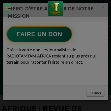
×
MERCI D'ÊTRE AU CŒUR DE NOTRE
MISSION
Actualité en continu /Politique/Culture/ Mode/
RADIOTAMTAM AFRICA
REVUE DE PRESSE 1
FAIRE UN DON
AFRIQUE : Revue de Presse N°006 du lundi 12 septembre 2022 REVUE DE PRESSE 13 s
Grâce à votre don, les journalistes de
EN CE MOMENT
RADIOTAMTAM AFRICA restent au plus près du
terrain pour raconter l'Histoire en direct.
Félicité Amaneya Ra VINCENT
TAMBOURS PPARLANTS
COMMUNICATIONS Les paradoxes derrière
Ecoutez maintenant
le progrès africain
Fermer
AFRIQUE : REVUE DE