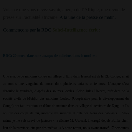
Voici ce que vous devez savoir, aperçu de l’Afrique, une revue de
presse sur l’actualité africaine.
A la une de la presse ce matin.
Commençons par la RDC
Sahel-Intelligence écrit :
RDC: 20 morts dans une attaque de miliciens dans le nord-est
Une attaque de miliciens contre un village d’Ituri, dans le nord-est de la RD Congo, a fait
au moins une vingtaine de morts dont plusieurs enfants et femmes. L’attaque s’est
déroulée le vendredi, d’après des sources locales. Selon Jules Uwechi, président de la
société civile de Mbidjo, des miliciens Codeco (Coopérative pour le développement du
Congo) ont fait irruption en début de matinée dans ce village du territoire de Djugu. « Ils
ont tiré des coups de feu, incendié des maisons et pillé des biens des habitants… Moi-
même je me suis sauvé de justesse », a déclaré M. Uwechi, interrogé depuis Bunia, chef-
lieu de la province, cité par des médias. « A notre retour, nous avons trouvé 17 personnes