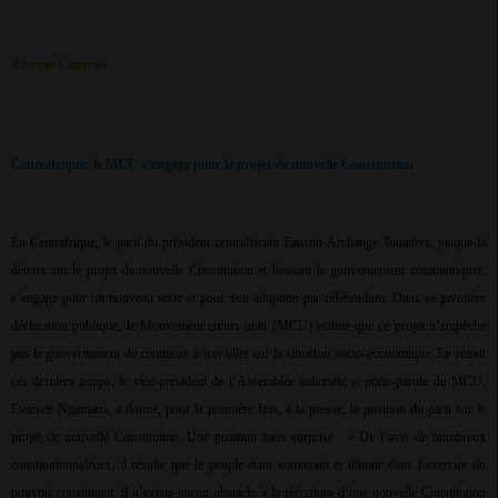
Afrique Centrale
Centrafrique: le MCU s’engage pour le projet de nouvelle Constitution
En Centrafrique, le parti du président centrafricain Faustin-Archange Touadera, jusque-là
discret sur le projet de nouvelle Constitution et laissant le gouvernement communiquer,
s’engage pour un nouveau texte et pour son adoption par référendum. Dans sa première
déclaration publique, le Mouvement cœurs unis (MCU) estime que ce projet n’empêche
pas le gouvernement de continuer à travailler sur la situation socio-économique. En retrait
ces derniers temps, le vice-président de l’Assemblée nationale et porte-parole du MCU,
Evariste Ngamana, a donné, pour la première fois, à la presse, la position du parti sur le
projet de nouvelle Constitution. Une position sans surprise : « De l’avis de nombreux
constitutionnalistes, il résulte que le peuple étant souverain et illimité dans l’exercice du
pouvoir constituant, il n’existe aucun obstacle à la réécriture d’une nouvelle Constitution