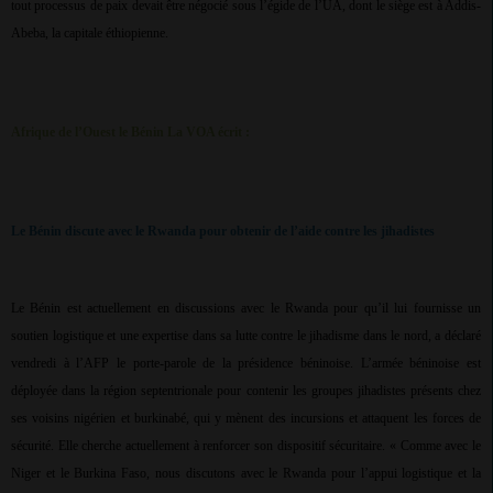
tout processus de paix devait être négocié sous l’égide de l’UA, dont le siège est à Addis-
Abeba, la capitale éthiopienne.
Afrique de l’Ouest le Bénin La VOA écrit :
Le Bénin discute avec le Rwanda pour obtenir de l’aide contre les jihadistes
Le Bénin est actuellement en discussions avec le Rwanda pour qu’il lui fournisse un
soutien logistique et une expertise dans sa lutte contre le jihadisme dans le nord, a déclaré
vendredi à l’AFP le porte-parole de la présidence béninoise. L’armée béninoise est
déployée dans la région septentrionale pour contenir les groupes jihadistes présents chez
ses voisins nigérien et burkinabé, qui y mènent des incursions et attaquent les forces de
sécurité. Elle cherche actuellement à renforcer son dispositif sécuritaire. « Comme avec le
Niger et le Burkina Faso, nous discutons avec le Rwanda pour l’appui logistique et la