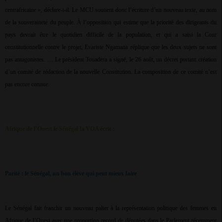
centrafricaine », déclare-t-il. Le MCU soutient donc l’écriture d’un nouveau texte, au nom
de la souveraineté du peuple. À l’opposition qui estime que la priorité des dirigeants du
pays devrait être le quotidien difficile de la population, et qui a saisi la Cour
constitutionnelle contre le projet, Evariste Ngamana réplique que les deux sujets ne sont
pas antagonistes. … Le président Touadera a signé, le 26 août, un décret portant création
d’un comité de rédaction de la nouvelle Constitution. La composition de ce comité n’est
pas encore connue.
Afrique de l’Ouest le Sénégal la VOA écrit :
Parité : le Sénégal, un bon élève qui peut mieux faire
Le Sénégal fait franchir un nouveau palier à la représentation politique des femmes en
Afrique de l’Ouest avec une proportion record de députées dans le Parlement récemment