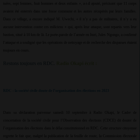
tuées, sept femmes, huit hommes et deux enfants », a-t-il ajouté, précisant que 11 corps
avaient été enterrés dans une fosse commune et les autres récupérés par leurs familles.
Dans ce village, a encore indiqué M. Uwechi, « il n’y a pas de militaires, il n’y a eu
aucune intervention contre ces miliciens » qui, après leur attaque, sont repartis vers leur
bastion, situé à 10 km de là. Le porte-parole de l’armée en Ituri, Jules Ngongo, a confirmé
l’attaque et a souligné que les opérations de nettoyage et de recherche des disparues étaient
toujours en cours.
Restons toujours en RDC.
Radio Okapi écrit :
RDC : la société civile doute de l’organisation des élections en 2023
Dans sa déclaration parvenue samedi 10 septembre à Radio Okapi, le Cadre de
concertation de la société civile pour l’Observation des élections (CDCE) dit douter de
l’organisation des élections dans le délai constitutionnel en RDC. Cette structure citoyenne
regrette le fait que, malgré la publication de la feuille de route, la Commission électorale