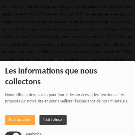
élu. Mais il reste du chemin à parcourir dans un pays où attitudes et lois patriarcales sont
profondément enracinées. Plus de 44% des sièges de l’Assemblée nationale élue en juillet
seront occupés par des femmes, la proportion la plus haute dans un Parlement en Afrique
de l’Ouest. Des progrès contrebalancés par les réalités du pouvoir et les forces d’inertie
sociales. Aminata Touré a été Première ministre pendant dix mois entre 2013 et 2014 et a
occupé le poste de présidente du Conseil économique et social qui a fait d’elle l’un des
plus hauts personnages de l’Etat. Elle entre au Parlement pour le parti présidentiel. Même
elle fait observer qu’en politique, les pionnières rencontrent toujours résistance et
suspicion. « On vous a beaucoup plus à l’œil, ils ne vous pardonnent aucune erreur », dit-
Les informations que nous
elle à l’AFP. « Je crois que toutes les femmes de pouvoir vous diraient la même chose ».
collectons
Sur les 165 mandats parlementaires, 73 ont échu à des femmes. Le pays, volontiers
considéré comme un Etat de droit et un îlot de stabilité dans une région agitée, se classe au
Nous utilisons des cookies pour fournir les services et les fonctionnalités
quatrième rang en Afrique et au 18e rang mondial pour la parité hommes-femmes au
proposés sur notre site et pour améliorer l'expérience de nos utilisateurs.
Parlement, devant la Suisse, la France, la Grande-Bretagne et les États-Unis, selon l’Union
interparlementaire, une organisation basée à Genève.
Tout accepter
Tout refuser
Analytics