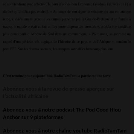
se souviendront avec affection, le parti d’opposition Economic Freedom Fighters (EFF) a
déclaré qu’il n’était pas en deuil. « Au cours de son règne de soixante-dix ans en tant que
reine, elle n’a jamais reconnu les crimes perpétrés par la Grande-Bretagne et sa famille à
travers le monde et était en fait un fier porte-drapeau des atrocités », a déclaré le troisième
plus grand parti d’Afrique du Sud dans un communiqué. « Pour nous, sa mort est un
rappel d’une période très tragique de l’histoire de ce pays et de l’Afrique », soutient le
parti EFF. Sur les réseaux sociaux, les critiques sont allées beaucoup plus loin.
C’est terminé pour aujourd’hui, RadioTamTam la parole est une force
Abonnez-vous à la revue de presse aperçue sur
l’actualité africaine
Abonnez-vous à notre podcast The Pod Good Hiou
Anchor sur 9 plateformes
Abonnez-vous à notre chaîne youtube RadioTamTam