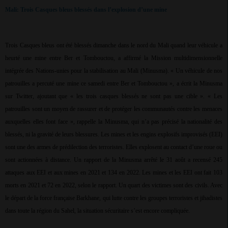
Mali: Trois Casques bleus blessés dans l’explosion d’une mine
Trois Casques bleus ont été blessés dimanche dans le nord du Mali quand leur véhicule a
heurté une mine entre Ber et Tombouctou, a affirmé la Mission multidimensionnelle
intégrée des Nations-unies pour la stabilisation au Mali (Minusma). « Un véhicule de nos
patrouilles a percuté une mine ce samedi entre Ber et Tombouctou », a écrit la Minusma
sur Twitter, ajoutant que « les trois casques blessés ne sont pas une cible ». « Les
patrouilles sont un moyen de rassurer et de protéger les communautés contre les menaces
auxquelles elles font face », rappelle la Minusma, qui n’a pas précisé la nationalité des
blessés, ni la gravité de leurs blessures. Les mines et les engins explosifs improvisés (EEI)
sont une des armes de prédilection des terroristes. Elles explosent au contact d’une roue ou
sont actionnées à distance. Un rapport de la Minusma arrêté le 31 août a recensé 245
attaques aux EEI et aux mines en 2021 et 134 en 2022. Les mines et les EEI ont fait 103
morts en 2021 et 72 en 2022, selon le rapport. Un quart des victimes sont des civils. Avec
le départ de la force française Barkhane, qui lutte contre les groupes terroristes et jihadistes
dans toute la région du Sahel, la situation sécuritaire s’est encore compliquée.