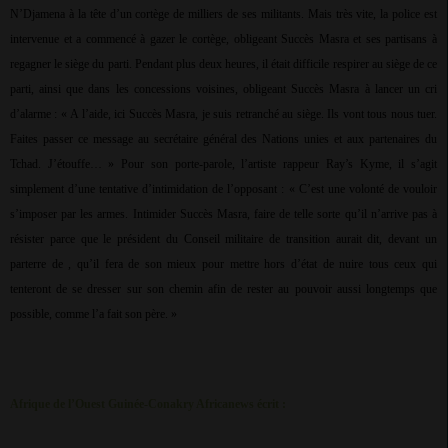
N’Djamena à la tête d’un cortège de milliers de ses militants. Mais très vite, la police est
intervenue et a commencé à gazer le cortège, obligeant Succès Masra et ses partisans à
regagner le siège du parti. Pendant plus deux heures, il était difficile respirer au siège de ce
parti, ainsi que dans les concessions voisines, obligeant Succès Masra à lancer un cri
d’alarme : « A l’aide, ici Succès Masra, je suis retranché au siège. Ils vont tous nous tuer.
Faites passer ce message au secrétaire général des Nations unies et aux partenaires du
Tchad. J’étouffe… » Pour son porte-parole, l’artiste rappeur Ray’s Kyme, il s’agit
simplement d’une tentative d’intimidation de l’opposant : « C’est une volonté de vouloir
s’imposer par les armes. Intimider Succès Masra, faire de telle sorte qu’il n’arrive pas à
résister parce que le président du Conseil militaire de transition aurait dit, devant un
parterre de , qu’il fera de son mieux pour mettre hors d’état de nuire tous ceux qui
tenteront de se dresser sur son chemin afin de rester au pouvoir aussi longtemps que
possible, comme l’a fait son père. »
Afrique de l’Ouest Guinée-Conakry Africanews écrit :