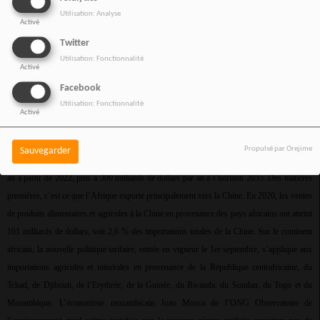
Restons toujours en Afrique où
Utilisation: Analyse
Activé
Twitter
Utilisation: Fonctionnalité
Activé
La Chine renforce son offensive de charme en Afrique
Facebook
Utilisation: Fonctionnalité
Activé
Cette décision fait suite à une annonce du président chinois Xi Jinping lors du sommet
Chine-Afrique en novembre 2021. Il avait affiché la volonté de son pays de porter les
Propulsé par Orejime
Sauvegarder
importations chinoises en provenance du continent africain à 100 milliards de dollars par
an à partir de 2022, puis à 300 milliards de dollars par an à l’horizon 2035. Des matières
premières, c’est ce que l’Afrique exporte principalement vers la Chine. En 2020, les ventes
de produits alimentaires et agricoles à la Chine en provenance des pays africains ont atteint
161 milliards de dollars, soit 2,6 % des importations totales de la Chine. Sur le continent
africain, la nouvelle politique tarifaire, entrée en vigueur le 1er septembre, s’applique aux
importations agricoles et minérales en provenance de la République centrafricaine, du
Tchad, de Djibouti, de l’Erythrée, de la Guinée, du Rwanda, du Soudan, du Togo et du
Mozambique. L’économiste mozambicain Joao Mosca de l’ONG Observatoire de