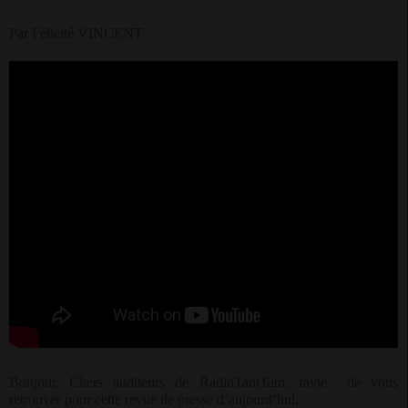
Par Félicité VINCENT
Bonjour, Chers auditeurs de RadioTamTam, ravie
de vous
retrouver pour cette revue de presse d’aujourd’hui.