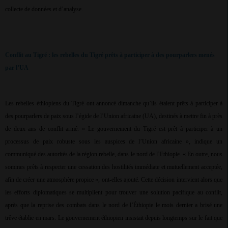
collecte de données et d’analyse.
Conflit au Tigré : les rebelles du Tigré prêts à participer à des pourparlers menés
par l’UA
Les rebelles éthiopiens du Tigré ont annoncé dimanche qu’ils étaient prêts à participer à
des pourparlers de paix sous l’égide de l’Union africaine (UA), destinés à mettre fin à près
de deux ans de conflit armé. « Le gouvernement du Tigré est prêt à participer à un
processus de paix robuste sous les auspices de l’Union africaine », indique un
communiqué des autorités de la région rebelle, dans le nord de l’Ethiopie. « En outre, nous
sommes prêts à respecter une cessation des hostilités immédiate et mutuellement acceptée,
afin de créer une atmosphère propice », ont-elles ajouté. Cette décision intervient alors que
les efforts diplomatiques se multiplient pour trouver une solution pacifique au conflit,
après que la reprise des combats dans le nord de l’Éthiopie le mois dernier a brisé une
trêve établie en mars. Le gouvernement éthiopien insistait depuis longtemps sur le fait que