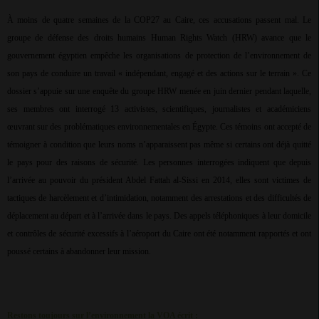
À moins de quatre semaines de la COP27 au Caire, ces accusations passent mal. Le
groupe de défense des droits humains Human Rights Watch (HRW) avance que le
gouvernement égyptien empêche les organisations de protection de l’environnement de
son pays de conduire un travail « indépendant, engagé et des actions sur le terrain ». Ce
dossier s’appuie sur une enquête du groupe HRW menée en juin dernier pendant laquelle,
ses membres ont interrogé 13 activistes, scientifiques, journalistes et académiciens
œuvrant sur des problématiques environnementales en Égypte. Ces témoins ont accepté de
témoigner à condition que leurs noms n’apparaissent pas même si certains ont déjà quitté
le pays pour des raisons de sécurité. Les personnes interrogées indiquent que depuis
l’arrivée au pouvoir du président Abdel Fattah al-Sissi en 2014, elles sont victimes de
tactiques de harcèlement et d’intimidation, notamment des arrestations et des difficultés de
déplacement au départ et à l’arrivée dans le pays. Des appels téléphoniques à leur domicile
et contrôles de sécurité excessifs à l’aéroport du Caire ont été notamment rapportés et ont
poussé certains à abandonner leur mission.
Restons toujours sur l’environnement la VOA écrit :