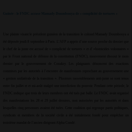
Guinée : le FNDC accuse Mamady Doumbouya de « complicité de tortures »
Une plainte visant le président guinéen de la transition le colonel Mamady Doumbouya a
été déposée jeudi 8 septembre à Paris. L’AFP a appris d’une source proche du dossier que
le chef de la junte est accusé de « complicité de tortures » et d' »homicides volontaires »
par le Front national de défense de la constitution (FNDC), mouvement dissout le mois
dernier par le gouvernement de Conakry. Les plaignants dénoncent des exactions
commises par les autorités à l’encontre de manifestants reprochant au gouvernement une
« gestion unilatérale de la transition ». Plusieurs rassemblements anti-junte se sont tenus
entre fin juillet et et mi-août malgré une interdiction du pouvoir. Pendant cette période, le
FNDC indique que trois de leurs membres ont été tués par balle. Le FNDC avait organisé
des manifestations les 28 et 29 juillet derniers, non autorisées par les autorités et dans
lesquelles cinq personnes avaient été tuées. Cette coalition qui regroupe partis politiques,
syndicats et membres de la société civile a été initialement fondé pour empêcher un
troisième mandat de l’ancien dirigeant Alpha Condé.