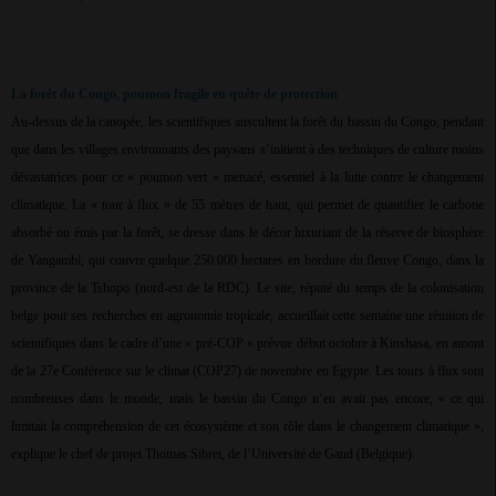
La forêt du Congo, poumon fragile en quête de protection
Au-dessus de la canopée, les scientifiques auscultent la forêt du bassin du Congo, pendant
que dans les villages environnants des paysans s’initient à des techniques de culture moins
dévastatrices pour ce « poumon vert » menacé, essentiel à la lutte contre le changement
climatique. La « tour à flux » de 55 mètres de haut, qui permet de quantifier le carbone
absorbé ou émis par la forêt, se dresse dans le décor luxuriant de la réserve de biosphère
de Yangambi, qui couvre quelque 250.000 hectares en bordure du fleuve Congo, dans la
province de la Tshopo (nord-est de la RDC). Le site, réputé du temps de la colonisation
belge pour ses recherches en agronomie tropicale, accueillait cette semaine une réunion de
scientifiques dans le cadre d’une « pré-COP » prévue début octobre à Kinshasa, en amont
de la 27e Conférence sur le climat (COP27) de novembre en Egypte. Les tours à flux sont
nombreuses dans le monde, mais le bassin du Congo n’en avait pas encore, « ce qui
limitait la compréhension de cet écosystème et son rôle dans le changement climatique »,
explique le chef de projet Thomas Sibret, de l’Université de Gand (Belgique).