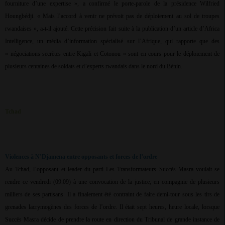
fourniture d’une expertise », a confirmé le porte-parole de la présidence Wilfried
Houngbédji. « Mais l’accord à venir ne prévoit pas de déploiement au sol de troupes
rwandaises », a-t-il ajouté. Cette précision fait suite à la publication d’un article d’Africa
Intelligence, un média d’information spécialisé sur l’Afrique, qui rapporte que des
« négociations secrètes entre Kigali et Cotonou » sont en cours pour le déploiement de
plusieurs centaines de soldats et d’experts rwandais dans le nord du Bénin.
Tchad
Violences à N’Djamena entre opposants et forces de l’ordre
Au Tchad, l’opposant et leader du parti Les Transformateurs Succès Masra voulait se
rendre ce vendredi (09.09) à une convocation de la justice, en compagnie de plusieurs
milliers de ses partisans. Il a finalement été contraint de faire demi-tour sous les tirs de
grenades lacrymogènes des forces de l’ordre. Il était sept heures, heure locale, lorsque
Succès Masra décide de prendre la route en direction du Tribunal de grande instance de