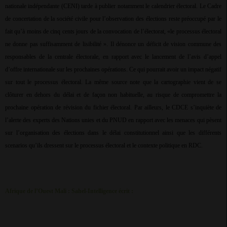
nationale indépendante (CENI) tarde à publier notamment le calendrier électoral. Le Cadre
de concertation de la société civile pour l’observation des élections reste préoccupé par le
fait qu’à moins de cinq cents jours de la convocation de l’électorat, «le processus électoral
ne donne pas suffisamment de lisibilité ». Il dénonce un déficit de vision commune des
responsables de la centrale électorale, en rapport avec le lancement de l’avis d’appel
d’offre internationale sur les prochaines opérations. Ce qui pourrait avoir un impact négatif
sur tout le processus électoral. La même source note que la cartographie vient de se
clôturer en dehors du délai et de façon non habituelle, au risque de compromettre la
prochaine opération de révision du fichier électoral. Par ailleurs, le CDCE s’inquiète de
l’alerte des experts des Nations unies et du PNUD en rapport avec les menaces qui pèsent
sur l’organisation des élections dans le délai constitutionnel ainsi que les différents
scenarios qu’ils dressent sur le processus électoral et le contexte politique en RDC.
Afrique de l’Ouest Mali : Sahel-Intelligence écrit :