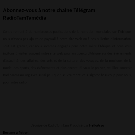
Abonnez-vous à notre chaîne Télégram
RadioTamTamédia
Contrairement à de nombreuses publications de la narration mondiales sur l'Afrique,
nous n’avons pas ajouté de paywall à notre site Web ou à nos bulletins d’information.
Tout est gratuit, car nous sommes engagés pour notre mère l'Afrique et nous vous
invitons à visiter souvent notre site web pour un aperçu d’Afrique sur des événements
d’actualité, des affaires, des arts et de la culture, des voyages, de la musique, de la
mode, des sports, des événements et plus encore. Si vous le pouvez, veuillez soutenir
RadioTamTam.org avec aussi peu que 1 €. Vraiment, cela signifie beaucoup pour nous,
pour votre radio.
L’équipe de RadioTamTam Propulsé par
HelloAsso
Become a Patron!