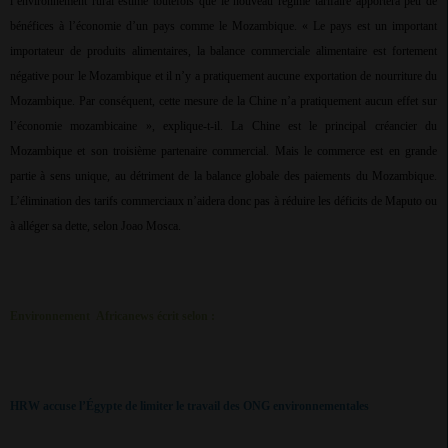
l’environnement rural estime toutefois que le nouveau régime tarifaire apportera peu de
bénéfices à l’économie d’un pays comme le Mozambique. « Le pays est un important
importateur de produits alimentaires, la balance commerciale alimentaire est fortement
négative pour le Mozambique et il n’y a pratiquement aucune exportation de nourriture du
Mozambique. Par conséquent, cette mesure de la Chine n’a pratiquement aucun effet sur
l’économie mozambicaine », explique-t-il. La Chine est le principal créancier du
Mozambique et son troisième partenaire commercial. Mais le commerce est en grande
partie à sens unique, au détriment de la balance globale des paiements du Mozambique.
L’élimination des tarifs commerciaux n’aidera donc pas à réduire les déficits de Maputo ou
à alléger sa dette, selon Joao Mosca.
Environnement
Africanews écrit selon :
HRW accuse l’Égypte de limiter le travail des ONG environnementales