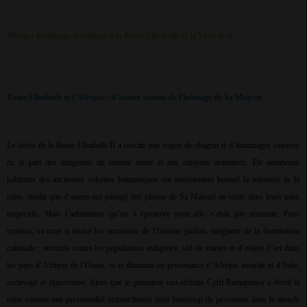
Afrique hommage et critique à la Reine Elisabeth II la VOA écrit :
Reine Elizabeth et l’Afrique : d’autres visions de l’héritage de Sa Majesté
Le décès de la Reine Elisabeth II a suscité une vague de chagrin et d’hommages sincères
de la part des dirigeants du monde entier et des citoyens ordinaires. De nombreux
habitants des anciennes colonies britanniques ont ouvertement honoré la mémoire de la
reine, tandis que d’autres ont partagé des photos de Sa Majesté en visite dans leurs pays
respectifs. Mais l’admiration qu’on a éprouvée pour elle n’était pas unanime. Pour
certains, sa mort a ravivé les souvenirs de l’histoire parfois sanglante de la domination
coloniale : atrocités contre les populations indigènes, vol de statues et d’objets d’art dans
les pays d’Afrique de l’Ouest, or et diamants en provenance d’Afrique australe et d’Inde,
esclavage et oppression. Alors que le président sud-africain Cyril Ramaphosa a décrit la
reine comme une personnalité extraordinaire dont beaucoup de personnes dans le monde