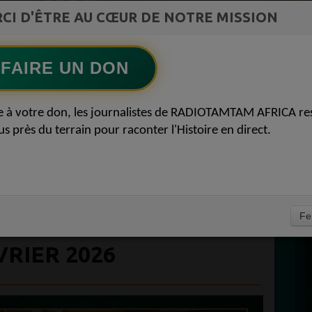
st la
CI D'ÊTRE AU CŒUR DE NOTRE MISSION
Afro Zouk Louange
ment du
Ecoutez maintenant
S
FAIRE UN DON
D
BILIE-BY-NZE
0
e à votre don, les journalistes de RADIOTAMTAM AFRICA re
P
us près du terrain pour raconter l'Histoire en direct.
 LA DIASPORA
 FRANCE : MOMENTS
TIONS INFO 241
À
Fe
LITE GABONAISE EN
ÉVRIER 2026