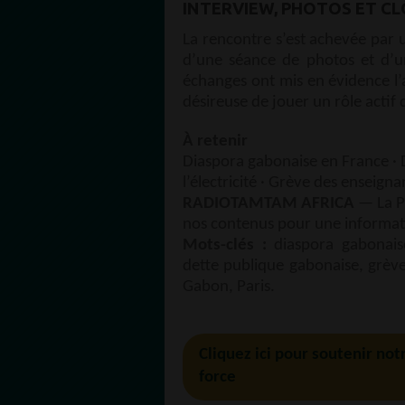
INTERVIEW, PHOTOS ET C
La rencontre s’est achevée par u
d’une séance de photos et d’u
échanges ont mis en évidence l’
désireuse de jouer un rôle actif 
À retenir
Diaspora gabonaise en France · D
l’électricité · Grève des enseig
RADIOTAMTAM AFRICA
— La Pa
nos contenus pour une informat
Mots-clés :
diaspora gabonaise
dette publique gabonaise, grève
Gabon, Paris.
Cliquez ici pour soutenir not
force