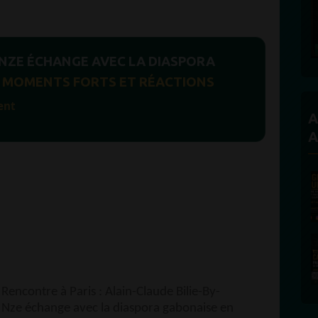
-NZE ÉCHANGE AVEC LA DIASPORA
MOMENTS FORTS ET RÉACTIONS
ent
A
A
Rencontre à Paris : Alain-Claude Bilie-By-
Nze échange avec la diaspora gabonaise en