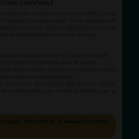
LÔTURE CONVIVIALE
ne interview ouverte avec les journalistes, suivie
n moment convivial autour d’une collation. Les
attente forte de la diaspora gabonaise en France,
dans le débat politique et l’avenir du pays.
ette publique gabonaise · Crise de l’eau et de
nants · Plateforme Ensemble pour le Gabon
role est une Force. Partagez cet article et suivez
ion panafricaine indépendante.
 en France, Alain-Claude Bilie-By-Nze, Gabon,
 des enseignants, crise sociale, Ensemble pour le
re travail. Votre don de 2€ mensuel est notre