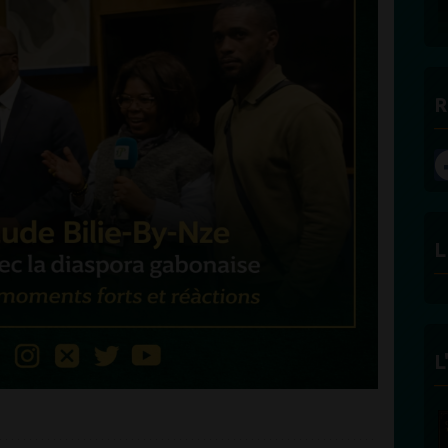
R
L
L