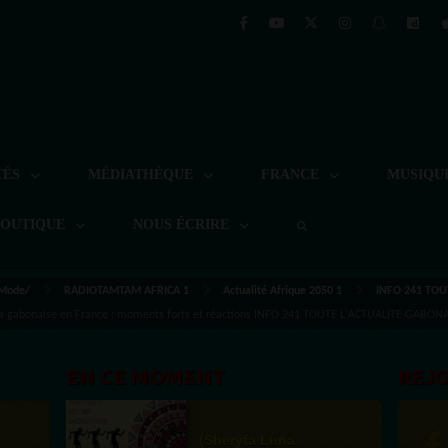
TÉS
MÉDIATHÈQUE
FRANCE
MUSIQU
BOUTIQUE
NOUS ÉCRIRE
 Mode/
RADIOTAMTAM AFRICA 1
Actualité Afrique 2050 1
INFO 241 TOU
ora gabonaise en France : moments forts et réactions INFO 241 TOUTE L'ACTUALITE GABONAI
EN CE MOMENT
REJ
(Sheryfa Luna