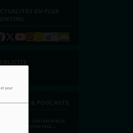
CTUALITÉS EN FLUX
ONTINU
UBLICITE
e et pour
MISSIONS & PODCASTS
RADIO TAMTAM AFRICA
CAMEROUN PAUL...