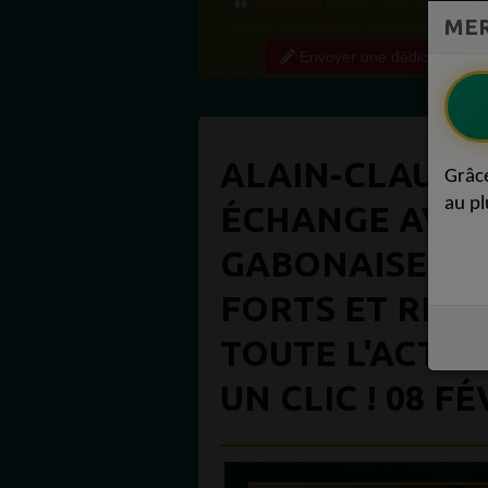
·Félicitations pour ces 2 500 réactions ! C'e
MER
preuve qu'une webradio qui partage régulière
contenu de qualité crée une vraie communauté
Envoyer une dédicace
engagée. Ce niveau...
ALAIN-CLAUDE 
Grâc
au pl
ÉCHANGE AVEC
GABONAISE EN
FORTS ET RÉAC
TOUTE L'ACTUA
UN CLIC ! 08 F