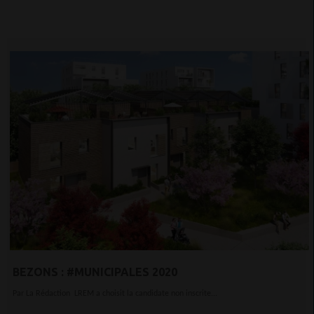
BEZONS : #MUNICIPALES 2020
Par La Rédaction LREM a choisit la candidate non inscrite...