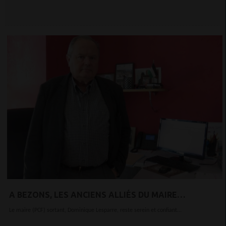
A BEZONS, LES ANCIENS ALLIÉS DU MAIRE
COMMUNISTE FONT BANDE À PART POUR LES
Le maire (PCF) sortant, Dominique Lesparre, reste serein et confiant...
MUNICIPALES