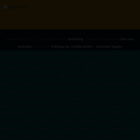
RadioKing ©2026 | Site radio créé avec
RadioKing
. RadioKing propose de
créer une
webradio
facilement.
Politique de confidentialité
|
Mentions légales
google.com, pub-3931649406349689, DIRECT, f08c47fec0942fa0 radiotamtam.org/app-
ads.txt
radiotamtam.org/ads.txt. google.com, google.com,google.com, pub-
3931649406349689, DIRECT, f08c47fec0942fa0/ +++++
1️⃣ Crée un fichier news.xml dans
ton répertoire /feed/ ou /public_html/. 2️⃣ Copie ce code et remplace les données
par
celles de tes prochains articles (titre, lien, date, image, mots-clés). 3️⃣ Ajoute son URL dans
ton Google Publisher Center : https://www.radiotamtam.org/feed/news.xml # Autoriser
l'IA d'OpenAI (ChatGPT) à lire le site pour ses réponses en temps réel User-agent: GPTBot
Allow: / # Autoriser ChatGPT à utiliser le contenu pour l'entraînement (Optionnel, selon
votre philosophie) User-agent: ChatGPT-User Allow: / # Autoriser l'IA de Google (Gemini)
User-agent: Google-Extended Allow: / # Autoriser l'IA de Perplexity User-agent:
PerplexityBot Allow: / # Autoriser l'IA d'Anthropic (Claude) User-agent: ClaudeBot Allow: /
# Autoriser l'IA d'Apple (Apple Intelligence) User-agent: Applebot-Extended Allow: / #