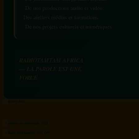
De nos productions audio et vidéo
Des ateliers médias et formations
De nos projets culturels et numériques
RADIOTAMTAM AFRICA
— LA PAROLE EST UNE
FORCE