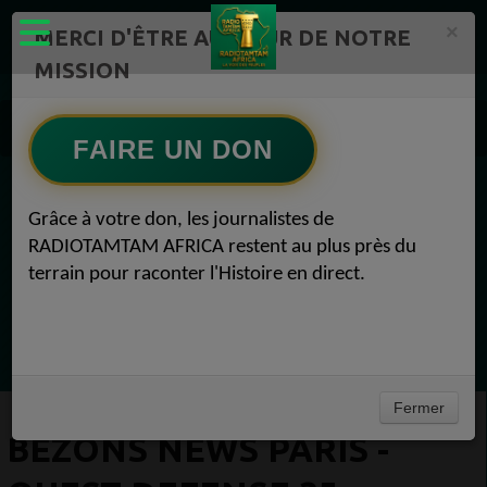
×
MERCI D'ÊTRE AU CŒUR DE NOTRE
MISSION
Actualité en continu /Politique/Culture/ Mode/
Actualités africaines 35
FAIRE UN DON
BEZONS NEWS PARIS -OUEST DEFENSE 35
EN CE MOMENT
Grâce à votre don, les journalistes de
RADIOTAMTAM AFRICA restent au plus près du
Félicité Amaneya Ra VINCENT
terrain pour raconter l'Histoire en direct.
TAMBOURS PARLANTS COMMUNICATIONS
La mécanique de la prière du lundi53
Ecoutez maintenant
Fermer
BEZONS NEWS PARIS -