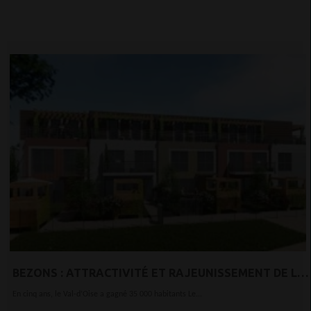
BEZONS : ATTRACTIVITÉ ET RAJEUNISSEMENT DE LA
POPULATION RYTHME GRÂCE À DOMINIQUE
En cinq ans, le Val-d’Oise a gagné 35 000 habitants Le...
LESPARRE