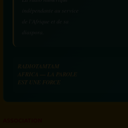
indépendante au service
de l’Afrique et de sa
diaspora.
RADIOTAMTAM
AFRICA — LA PAROLE
EST UNE FORCE
ASSOCIATION