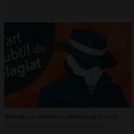
BEZONS : LA CANDIDATE LREM PLAGIE LE LOGO
Par Nathalie Desjardins Une candidate de La République En Marche...