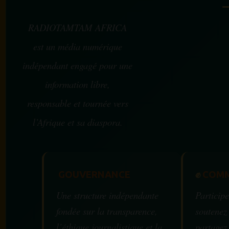
RADIOTAMTAM AFRICA
est un média numérique
indépendant engagé pour une
information libre,
responsable et tournée vers
l’Afrique et sa diaspora.
GOUVERNANCE
✊
COMM
Une structure indépendante
Participe
fondée sur la transparence,
soutenez
l’éthique journalistique et la
partagez