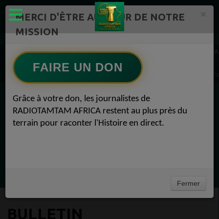
×
MERCI D'ÊTRE AU CŒUR DE NOTRE
MISSION
Actualité en continu /Politique/Culture/ Mode/
RADIOTAMTAM AFRICA
BULLETIN D’INFORMATION – RADIOTAMTAM AFRICA 1
FAIRE UN DON
BULLETIN D’INFORMATION – RADIOTAMTAM AFRICA BULLETIN D’INFORMATION – RA
Grâce à votre don, les journalistes de
EN CE MOMENT
RADIOTAMTAM AFRICA restent au plus près du
terrain pour raconter l'Histoire en direct.
(Sheryfa Luna
Vidéo Mix Ivoire des années 2000 (Vol 1) by
L'Archiduc Mano
Ecoutez maintenant
Fermer
BULLETIN