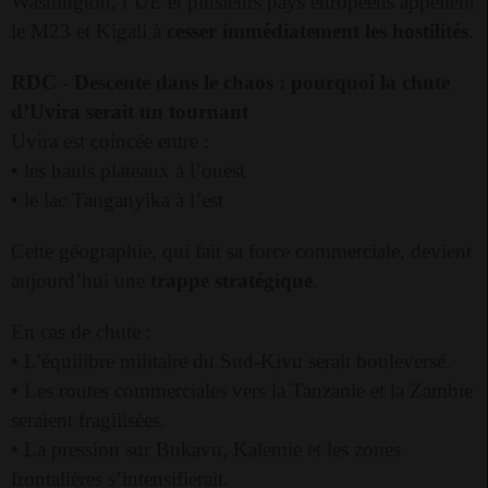
Washington, l’UE et plusieurs pays européens appellent
le M23 et Kigali à
cesser immédiatement les hostilités
.
RDC
-
Descente dans le chaos : pourquoi la chute
d’Uvira serait un tournant
Uvira est coincée entre :
• les hauts plateaux à l’ouest
• le lac Tanganyika à l’est
Cette géographie, qui fait sa force commerciale, devient
aujourd’hui une
trappe stratégique
.
En cas de chute :
• L’équilibre militaire du Sud-Kivu serait bouleversé.
• Les routes commerciales vers la Tanzanie et la Zambie
seraient fragilisées.
• La pression sur Bukavu, Kalemie et les zones
frontalières s’intensifierait.