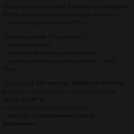
dirigeant à recevoir la
carte d’identité biométrique de
l’AES
, un acte hautement symbolique, affirmant la
souveraineté régionale post-CEDEAO.
Cette carte, valable 10 ans, introduit :
• une identité unifiée,
• des normes biométriques internationales,
• un socle institutionnel commun Burkina – Mali –
Niger.
Par ailleurs,
1 290 nouveaux diplômés de l’ENAM
,
promotion « Souveraineté », affichent un taux de
réussite de
100 %
.
Le ministre Mathias Traoré les exhorte :
« Soyez des révolutionnaires patriotes
progressistes… »