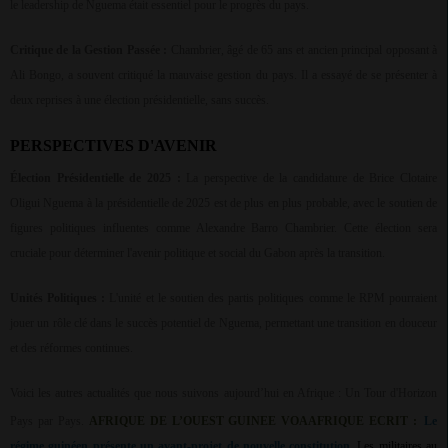
le leadership de Nguema était essentiel pour le progrès du pays.
Critique de la Gestion Passée :
Chambrier, âgé de 65 ans et ancien principal opposant à
Ali Bongo, a souvent critiqué la mauvaise gestion du pays. Il a essayé de se présenter à
deux reprises à une élection présidentielle, sans succès.
PERSPECTIVES D'AVENIR
Élection Présidentielle de 2025 :
La perspective de la candidature de Brice Clotaire
Oligui Nguema à la présidentielle de 2025 est de plus en plus probable, avec le soutien de
figures politiques influentes comme Alexandre Barro Chambrier. Cette élection sera
cruciale pour déterminer l'avenir politique et social du Gabon après la transition.
Unités Politiques :
L'unité et le soutien des partis politiques comme le RPM pourraient
jouer un rôle clé dans le succès potentiel de Nguema, permettant une transition en douceur
et des réformes continues.
Voici les autres actualités que nous suivons aujourd’hui en Afrique :
Un Tour d'Horizon
Pays par Pays.
AFRIQUE DE L’OUEST GUINEE VOAAFRIQUE ECRIT :
Le
régime guinéen présente un avant-projet de nouvelle constitution
. Les militaires au