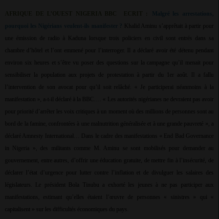
AFRIQUE DE L’OUEST NIGERIA BBC
ECRIT :
Malgré les arrestations,
pourquoi les Nigérians veulent-ils manifester ?
Khalid Aminu s’apprêtait à partir pour
une émission de radio à Kaduna lorsque trois policiers en civil sont entrés dans sa
chambre d’hôtel et l’ont emmené pour l’interroger. Il a déclaré avoir été détenu pendant
environ six heures et s’être vu poser des questions sur la campagne qu’il menait pour
sensibiliser la population aux projets de protestation à partir du 1er août. Il a fallu
l’intervention de son avocat pour qu’il soit relâché. « Je participerai néanmoins à la
manifestation », a-t-il déclaré à la BBC.… « Les autorités nigérianes ne devraient pas avoir
pour priorité d’arrêter les voix critiques à un moment où des millions de personnes sont au
bord de la famine, confrontées à une malnutrition généralisée et à une grande pauvreté », a
déclaré Amnesty International… Dans le cadre des manifestations « End Bad Governance
in Nigeria », des militants comme M. Aminu se sont mobilisés pour demander au
gouvernement, entre autres, d’offrir une éducation gratuite, de mettre fin à l’insécurité, de
déclarer l’état d’urgence pour lutter contre l’inflation et de divulguer les salaires des
législateurs. Le président Bola Tinubu a exhorté les jeunes à ne pas participer aux
manifestations, estimant qu’elles étaient l’œuvre de personnes « sinistres » qui «
capitalisent » sur les difficultés économiques du pays.