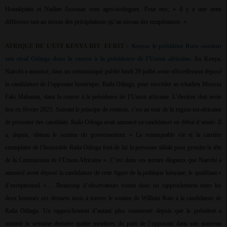
Hounkpatin et Nadine Assouan sont agro-écologues. Pour eux, « il y a une nette
différence tant au niveau des précipitations qu’au niveau des températures. »
AFRIQUE DE L’EST KENYA RFI
ECRIT :
Kenya: le président Ruto soutient
son rival Odinga dans la course à la présidence de l’Union africaine
. Au Kenya,
Nairobi a annoncé, dans un communiqué publié lundi 29 juillet avoir officiellement déposé
la candidature de l’opposant historique, Raila Odinga, pour succéder au tchadien Moussa
Faki Mahamat, dans la course à la présidence de l’Union africaine. L’élection doit avoir
lieu en février 2025. Suivant le principe de rotation, c’est au tour de la région est-africaine
de présenter des candidats. Raila Odinga avait annoncé sa candidature en début d’année. Il
a, depuis, obtenu le soutien du gouvernement. « La remarquable vie et la carrière
exemplaire de l’honorable Raila Odinga font de lui la personne idéale pour prendre la tête
de la Commission de l’Union Africaine ». C’est dans ces termes élogieux que Nairobi a
annoncé avoir déposé la candidature de cette figure de la politique kényane, le qualifiant «
d’exceptionnel ».… Beaucoup d’observateurs voient donc un rapprochement entre les
deux hommes ces derniers mois à travers le soutien de William Ruto à la candidature de
Raila Odinga. Un rapprochement d’autant plus commenté depuis que le président a
nommé la semaine dernière quatre membres du parti de l’opposant dans son nouveau