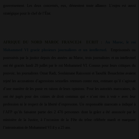
gouvernement. Les deux concernés, eux, démentent toute alliance. L’enjeu est aussi
stratégique pour le chef de l’État.
AFRIQUE DU NORD MAROC FRANCE24
ECRIT :
Au Maroc, le roi
Mohammed VI gracie plusieurs journalistes et un intellectuel.
Emprisonnés ou
poursuivis par la justice depuis des années au Maroc, trois journalistes et un intellectuel
ont été graciés lundi 29 juillet par le roi Mohammed VI. Connus pour leurs critiques du
pouvoir, les journalistes Omar Radi, Soulaimane Raissouni et Taoufik Bouachrine avaient
rejeté les accusations d’agressions sexuelles retenues contre eux, estimant qu’il s’agissait
d’une manière de les punir en raison de leurs opinions. Pour les autorités marocaines, ils
ont été jugés pour des crimes de droit commun qui « n’ont rien à voir » avec leur
profession ni le respect de la liberté d’expression. Un responsable marocain a indiqué à
l’AFP qu’ils faisaient partie des 2 476 personnes dont la grâce a été annoncée par le
ministère de la Justice, à l’occasion de la Fête du trône célébrée mardi et marquant
l’intronisation de Mohammed VI il y a 25 ans.