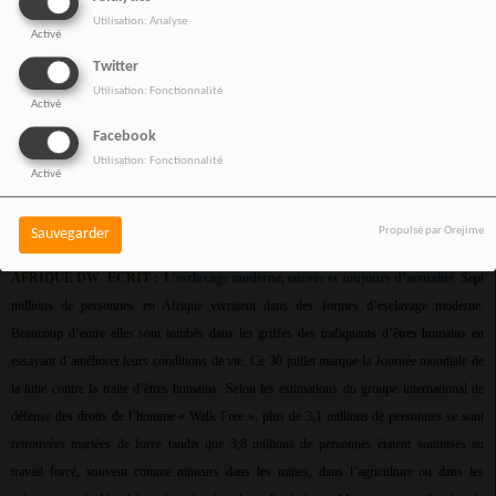
(108) ainsi que de la Sierra Leone, du Mali et de la Guinée, précise la même source. La
Utilisation: Analyse
même nuit, la marine sénégalaise a intercepté un groupe de 213 personnes, principalement
Activé
des Guinéens, à plus de 200 kilomètres au large de Saint-Louis, alors qu’ils tentaient de
Twitter
rejoindre les îles Canaries. Selon l’armée, ils étaient partis de Bargny, en périphérie de
Utilisation: Fonctionnalité
Activé
Dakar. Malgré l’arrivée de nouvelles autorités au Sénégal, il y a près de quatre mois, le
Facebook
phénomène de l’émigration irrégulière persiste, les migrants cherchant désespérément à
Utilisation: Fonctionnalité
rejoindre l’Europe pour une vie meilleure.
Activé
Propulsé par Orejime
Sauvegarder
AFRIQUE DW
ECRIT :
L’esclavage moderne, encore et toujours d’actualité
. Sept
millions de personnes en Afrique vivraient dans des formes d’esclavage moderne.
Beaucoup d’entre elles sont tombés dans les griffes des trafiquants d’êtres humains en
essayant d’améliorer leurs conditions de vie. Ce 30 juillet marque la Journée mondiale de
la lutte contre la traite d’êtres humains. Selon les estimations du groupe international de
défense des droits de l’homme « Walk Free », plus de 3,1 millions de personnes se sont
retrouvées mariées de force tandis que 3,8 millions de personnes étaient soumises au
travail forcé, souvent comme mineurs dans les mines, dans l’agriculture ou dans les