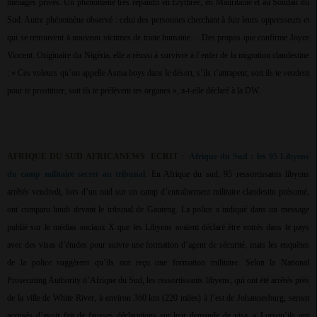
ménages privés. Un phénomène très répandu en Erythrée, en Mauritanie et au Soudan du
Sud. Autre phénomène observé : celui des personnes cherchant à fuir leurs oppresseurs et
qui se retrouvent à nouveau victimes de traite humaine… Des propos que confirme Joyce
Vincent. Originaire du Nigéria, elle a réussi à survivre à l’enfer de la migration clandestine
: « Ces voleurs qu’on appelle Asma boys dans le désert, s’ils t’attrapent, soit ils te vendent
pour te prostituer, soit ils te prélèvent tes organes », a-t-elle déclaré à la DW.
AFRIQUE DU SUD AFRICANEWS
ECRIT :
Afrique du Sud : les 95 Libyens
du camp militaire secret au tribunal
. En Afrique du sud, 95 ressortissants libyens
arrêtés vendredi, lors d’un raid sur un camp d’entraînement militaire clandestin présumé,
ont comparu lundi devant le tribunal de Gauteng. La police a indiqué dans un message
publié sur le médias sociaux X que les Libyens avaient déclaré être entrés dans le pays
avec des visas d’études pour suivre une formation d’agent de sécurité, mais les enquêtes
de la police suggèrent qu’ils ont reçu une formation militaire. Selon la National
Prosecuting Authority d’Afrique du Sud, les ressortissants libyens, qui ont été arrêtés près
de la ville de White River, à environ 360 km (220 miles) à l’est de Johannesburg, seront
accusés d’avoir fait de fausses déclarations sur leur demande de visa. « Lorsqu’ils ont