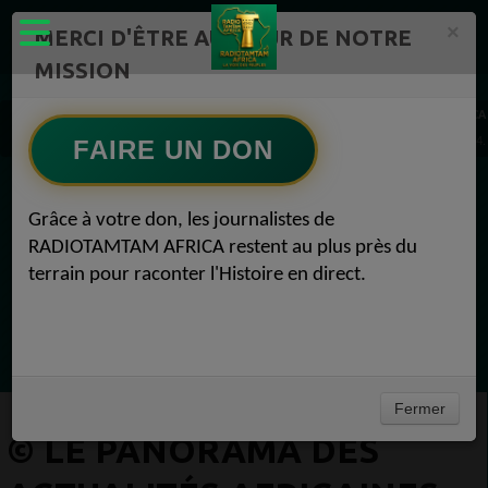
×
MERCI D'ÊTRE AU CŒUR DE NOTRE
MISSION
Actualité en continu /Politique/Culture/ Mode/
RADIOTAMTAM AFRICA
© Le Panorama des actualités africaines RADIOTAMTAM AFRICA, mardi 30 juillet 2024.
FAIRE UN DON
EN CE MOMENT
Grâce à votre don, les journalistes de
RADIOTAMTAM AFRICA restent au plus près du
Félicité Amaneya Râ VINCENT
terrain pour raconter l'Histoire en direct.
TAMBOURS PARLANTS COMMUNICATIONS
L Afrique entre cacao et intelligence
Ecoutez maintenant
artificielle56
Fermer
© LE PANORAMA DES