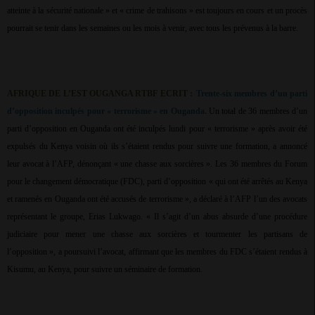
atteinte à la sécurité nationale » et « crime de trahisons » est toujours en cours et un procès
pourrait se tenir dans les semaines ou les mois à venir, avec tous les prévenus à la barre.
AFRIQUE DE L’EST OUGANGA RTBF ECRIT :
Trente-six membres d’un parti
d’opposition inculpés pour « terrorisme » en Ouganda.
Un total de 36 membres d’un
parti d’opposition en Ouganda ont été inculpés lundi pour « terrorisme » après avoir été
expulsés du Kenya voisin où ils s’étaient rendus pour suivre une formation, a annoncé
leur avocat à l’AFP, dénonçant « une chasse aux sorcières ». Les 36 membres du Forum
pour le changement démocratique (FDC), parti d’opposition « qui ont été arrêtés au Kenya
et ramenés en Ouganda ont été accusés de terrorisme », a déclaré à l’AFP l’un des avocats
représentant le groupe, Erias Lukwago. « Il s’agit d’un abus absurde d’une procédure
judiciaire pour mener une chasse aux sorcières et tourmenter les partisans de
l’opposition », a poursuivi l’avocat, affirmant que les membres du FDC s’étaient rendus à
Kisumu, au Kenya, pour suivre un séminaire de formation.