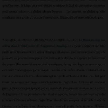
quitté leur pays, la Libye, pour venir étudier en Afrique du Sud, ils suivaient une formation
pour devenir soldats », a déclaré Monica Nyuswa.… Les autorités ont déclaré qu’elles
enquêtaient pour savoir s’il existait d’autres bases illégales dans d’autres régions du pays.
AFRIQUE DE L’OUEST BENIN VOAAFRIQUE
ECRIT :
Le Bénin accélère son
action dans la lutte contre le changement climatique.
Le Bénin a accueilli une table
ronde sur le financement de l’action climatique à Cotonou. Une occasion pour le pays de
présenter ses priorités stratégiques en la matière et de discuter des options de financement
des projets. Réunissant à Cotonou des climatologues, des agro-écologues et autres experts,
cette table ronde appuyée par la banque mondiale et le Fonds monétaire international se
veut une solution à la crise alimentaire qui se profile à l’horizon si rien n’est fait pour
contrer les ravages des changements climatiques sur l’agriculture. A l’instar de nombreux
pays, le Bénin n’est pas épargné par les impacts du changement climatique sur le secteur
de l’agriculture. Entre perturbation du calendrier agricole, baisses de rendements agricoles
et autres influences néfastes, l’agriculture cherche ses marques. A la table ronde de
Cotonou sur le financement climatique, on mesure la portée de la situation. Philémon