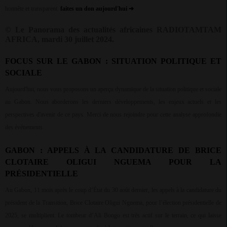
honnête et transparent.
faites un don aujourd'hui
➔
© Le Panorama des actualités africaines RADIOTAMTAM
AFRICA, mardi 30 juillet 2024.
FOCUS SUR LE GABON : SITUATION POLITIQUE ET
SOCIALE
Aujourd'hui, nous vous proposons un aperçu dynamique de la situation politique et sociale
au Gabon. Nous aborderons les derniers développements, les enjeux actuels et les
perspectives d'avenir de ce pays. Merci de nous rejoindre pour cette analyse approfondie
des événements.
GABON : APPELS À LA CANDIDATURE DE BRICE
CLOTAIRE OLIGUI NGUEMA POUR LA
PRÉSIDENTIELLE
Au Gabon, 11 mois après le coup d’État du 30 août dernier, les appels à la candidature du
président de la Transition, Brice Clotaire Oligui Nguema, pour l’élection présidentielle de
2025, se multiplient. Le tombeur d’Ali Bongo est très actif sur le terrain, ce qui laisse