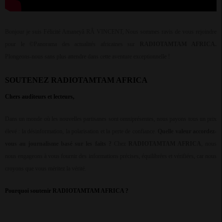
Bonjour je suis Félicité Amaneyâ RÂ VINCENT, Nous sommes ravis de vous rejoindre
pour le ©Panorama des actualités africaines sur
RADIOTAMTAM
AFRICA.
Plongeons-nous sans plus attendre dans cette aventure exceptionnelle !
SOUTENEZ RADIOTAMTAM AFRICA
Chers auditeurs et lecteurs,
Dans un monde où les nouvelles partisanes sont omniprésentes, nous payons tous un prix
élevé : la désinformation, la polarisation et la perte de confiance.
Quelle valeur accordez-
vous au journalisme basé sur les faits ?
Chez
RADIOTAMTAM AFRICA
, nous
nous engageons à vous fournir des informations précises, équilibrées et vérifiées, car nous
croyons que vous méritez la vérité.
Pourquoi soutenir RADIOTAMTAM AFRICA ?