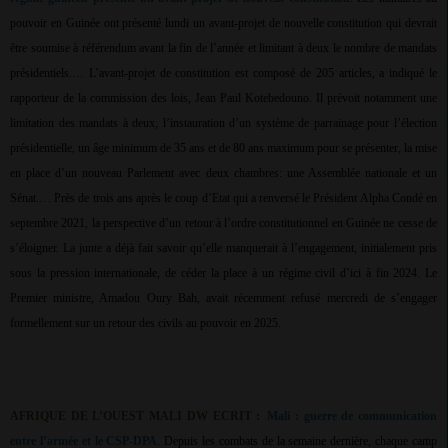
pouvoir en Guinée ont présenté lundi un avant-projet de nouvelle constitution qui devrait
être soumise à référendum avant la fin de l’année et limitant à deux le nombre de mandats
présidentiels.… L’avant-projet de constitution est composé de 205 articles, a indiqué le
rapporteur de la commission des lois, Jean Paul Kotebedouno. Il prévoit notamment une
limitation des mandats à deux, l’instauration d’un système de parrainage pour l’élection
présidentielle, un âge minimum de 35 ans et de 80 ans maximum pour se présenter, la mise
en place d’un nouveau Parlement avec deux chambres: une Assemblée nationale et un
Sénat.… Près de trois ans après le coup d’Etat qui a renversé le Président Alpha Condé en
septembre 2021, la perspective d’un retour à l’ordre constitutionnel en Guinée ne cesse de
s’éloigner. La junte a déjà fait savoir qu’elle manquerait à l’engagement, initialement pris
sous la pression internationale, de céder la place à un régime civil d’ici à fin 2024. Le
Premier ministre, Amadou Oury Bah, avait récemment refusé mercredi de s’engager
formellement sur un retour des civils au pouvoir en 2025.
AFRIQUE DE L’OUEST MALI DW ECRIT :
Mali : guerre de communication
entre l’armée et le CSP-DPA
. Depuis les combats de la semaine dernière, chaque camp