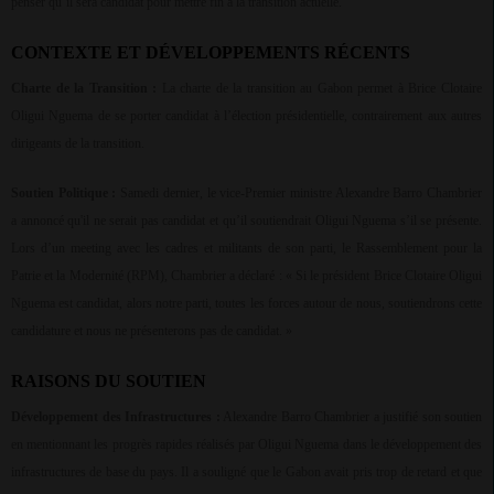
penser qu’il sera candidat pour mettre fin à la transition actuelle.
CONTEXTE ET DÉVELOPPEMENTS RÉCENTS
Charte de la Transition :
La charte de la transition au Gabon permet à Brice Clotaire
Oligui Nguema de se porter candidat à l’élection présidentielle, contrairement aux autres
dirigeants de la transition.
Soutien Politique :
Samedi dernier, le vice-Premier ministre Alexandre Barro Chambrier
a annoncé qu'il ne serait pas candidat et qu’il soutiendrait Oligui Nguema s’il se présente.
Lors d’un meeting avec les cadres et militants de son parti, le Rassemblement pour la
Patrie et la Modernité (RPM), Chambrier a déclaré : « Si le président Brice Clotaire Oligui
Nguema est candidat, alors notre parti, toutes les forces autour de nous, soutiendrons cette
candidature et nous ne présenterons pas de candidat. »
RAISONS DU SOUTIEN
Développement des Infrastructures :
Alexandre Barro Chambrier a justifié son soutien
en mentionnant les progrès rapides réalisés par Oligui Nguema dans le développement des
infrastructures de base du pays. Il a souligné que le Gabon avait pris trop de retard et que