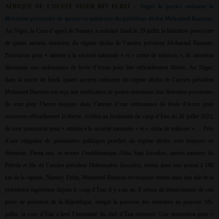
AFRIQUE DE L’OUEST NIGER RFI ECRIT :
Niger: la justice ordonne la
libération provisoire de quatre ex-ministres du président déchu Mohamed Bazoum
.
Au Niger, la Cour d’appel de Niamey a ordonné lundi le 29 juillet la libération provisoire
de quatre anciens ministres du régime déchu de l’ancien président Mohamed Bazoum.
Poursuivis pour « atteinte à la sécurité nationale » et « crime de trahison », ils attendent
désormais une ordonnance de levée d’écrou pour être officiellement libérés. Au Niger,
dans la soirée de lundi, quatre anciens ministres du régime déchu de l’ancien président
Mohamed Bazoum ont reçu une notification de justice ordonnant leur libération provisoire.
Ils sont pour l’heure toujours dans l’attente d’une ordonnance de levée d’écrou pour
recouvrer officiellement la liberté. Arrêtés au lendemain du coup d’État du 26 juillet 2023,
ils sont poursuivis pour « atteinte à la sécurité nationale » et « crime de trahison ».… Près
d’une vingtaine de prisonniers politiques proches du régime déchu sont toujours en
détention. Parmi eux, se trouve l’emblématique Abba Sani Issoufou, ancien ministre du
Pétrole et fils de l’ancien président Mahamadou Issoufou, retenu dans une prison à 180
km de la capitale, Niamey. Enfin, Mohamed Bazoum est toujours retenu dans une aile de la
présidence nigérienne depuis le coup d’État, il y a un an. Il refuse de démissionner de son
poste de président de la République, malgré la pression des militaires au pouvoir. Mi-
juillet, la cour d’État a levé l’immunité du chef d’État renversé. Une instruction pour «