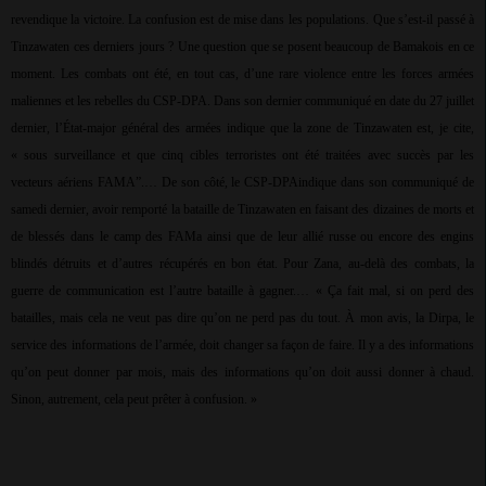
revendique la victoire. La confusion est de mise dans les populations. Que s’est-il passé à
Tinzawaten ces derniers jours ? Une question que se posent beaucoup de Bamakois en ce
moment. Les combats ont été, en tout cas, d’une rare violence entre les forces armées
maliennes et les rebelles du CSP-DPA. Dans son dernier communiqué en date du 27 juillet
dernier, l’État-major général des armées indique que la zone de Tinzawaten est, je cite,
« sous surveillance et que cinq cibles terroristes ont été traitées avec succès par les
vecteurs aériens FAMA”.… De son côté, le CSP-DPAindique dans son communiqué de
samedi dernier, avoir remporté la bataille de Tinzawaten en faisant des dizaines de morts et
de blessés dans le camp des FAMa ainsi que de leur allié russe ou encore des engins
blindés détruits et d’autres récupérés en bon état. Pour Zana, au-delà des combats, la
guerre de communication est l’autre bataille à gagner.… « Ça fait mal, si on perd des
batailles, mais cela ne veut pas dire qu’on ne perd pas du tout. À mon avis, la Dirpa, le
service des informations de l’armée, doit changer sa façon de faire. Il y a des informations
qu’on peut donner par mois, mais des informations qu’on doit aussi donner à chaud.
Sinon, autrement, cela peut prêter à confusion. »