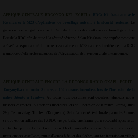
AFRIQUE CENTRALE RDCONGO RFI
ECRIT :
RDC: Kinshasa accuse le
Rwanda et le M23 d’opérations de brouillage nuisant à la sécurité aérienne
. Le
gouvernement congolais accuse le Rwanda de mener des « attaques de brouillage » dans
l’est de la RDC afin de nuire à la sécurité aérienne. Selon Kinshasa, une enquête technique
a révélé la responsabilité de l’armée rwandaise et du M23 dans ces interférences. La RDC
a annoncé qu’elle protestait auprès de l’Organisation de l’aviation civile internationale.
AFRIQUE CENTRALE ENCORE LA RDCONGO RADIO OKAPI
ECRIT :
Tanganyika : au moins 3 morts et 150 maisons incendiées lors de l’incursion de la
milice Bitonto à Tumbwe
. Au moins trois personnes sont décédées, plusieurs autres
blessées et environ 150 maisons incendiées lors de l’incursion de la milice Bitonto, lundi
29 juillet, au village Tumbwe (Tanganyika). Selon la société civile locale, parmi les 3 morts
se trouvent un militaire des FARDC tué par balle, une femme qui a succombé après avoir
été touchée par une flèche et un milicien. Des témoins affirment que c’est vers 5 heures du
matin que ces assaillants, munis d’armes à feu et des flèches, ont fait incursion au village