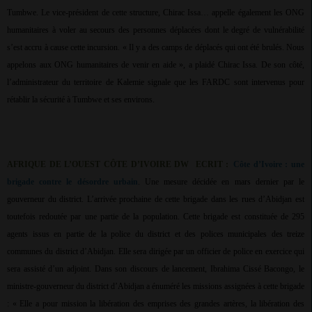
Tumbwe. Le vice-président de cette structure, Chirac Issa… appelle également les ONG
humanitaires à voler au secours des personnes déplacées dont le degré de vulnérabilité
s’est accru à cause cette incursion. « Il y a des camps de déplacés qui ont été brulés. Nous
appelons aux ONG humanitaires de venir en aide », a plaidé Chirac Issa. De son côté,
l’administrateur du territoire de Kalemie signale que les FARDC sont intervenus pour
rétablir la sécurité à Tumbwe et ses environs.
AFRIQUE DE L’OUEST CÔTE D’IVOIRE DW
ECRIT :
Côte d’Ivoire : une
brigade contre le désordre urbain
. Une mesure décidée en mars dernier par le
gouverneur du district. L’arrivée prochaine de cette brigade dans les rues d’Abidjan est
toutefois redoutée par une partie de la population. Cette brigade est constituée de 295
agents issus en partie de la police du district et des polices municipales des treize
communes du district d’Abidjan. Elle sera dirigée par un officier de police en exercice qui
sera assisté d’un adjoint. Dans son discours de lancement, Ibrahima Cissé Bacongo, le
ministre-gouverneur du district d’Abidjan a énuméré les missions assignées à cette brigade
: « Elle a pour mission la libération des emprises des grandes artères, la libération des