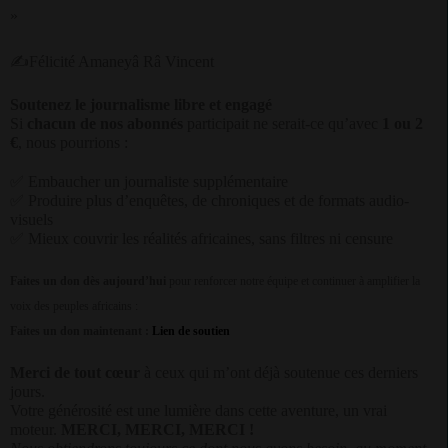
»
✍
Félicité Amaneyâ Râ Vincent
Soutenez le journalisme libre et engagé
Si
chacun de nos abonnés
participait ne serait-ce qu’avec
1 ou 2
€
, nous pourrions :
✅
Embaucher un journaliste supplémentaire
✅
Produire plus d’enquêtes, de chroniques et de formats audio-
visuels
✅
Mieux couvrir les réalités africaines, sans filtres ni censure
Faites un don dès aujourd’hui
pour renforcer notre équipe et continuer à amplifier la
voix des peuples africains :
Faites un don maintenant :
Lien de soutien
Merci de tout cœur
à ceux qui m’ont déjà soutenue ces derniers
jours.
Votre générosité est une lumière dans cette aventure, un vrai
moteur.
MERCI, MERCI, MERCI !