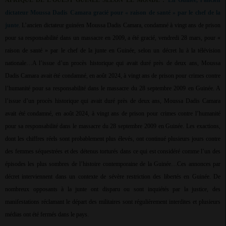
AFRIQUE DE L’OUEST GUINEE SELON LE MONDE :
En Guinée, l’ancien
dictateur Moussa Dadis Camara gracié pour « raison de santé » par le chef de la
junte
. L’ancien dictateur guinéen Moussa Dadis Camara, condamné à vingt ans de prison
pour sa responsabilité dans un massacre en 2009, a été gracié, vendredi 28 mars, pour «
raison de santé » par le chef de la junte en Guinée, selon un décret lu à la télévision
nationale…A l’issue d’un procès historique qui avait duré près de deux ans, Moussa
Dadis Camara avait été condamné, en août 2024, à vingt ans de prison pour crimes contre
l’humanité pour sa responsabilité dans le massacre du 28 septembre 2009 en Guinée. A
l’issue d’un procès historique qui avait duré près de deux ans, Moussa Dadis Camara
avait été condamné, en août 2024, à vingt ans de prison pour crimes contre l’humanité
pour sa responsabilité dans le massacre du 28 septembre 2009 en Guinée. Les exactions,
dont les chiffres réels sont probablement plus élevés, ont continué plusieurs jours contre
des femmes séquestrées et des détenus torturés dans ce qui est considéré comme l’un des
épisodes les plus sombres de l’histoire contemporaine de la Guinée…Ces annonces par
décret interviennent dans un contexte de sévère restriction des libertés en Guinée. De
nombreux opposants à la junte ont disparu ou sont inquiétés par la justice, des
manifestations réclamant le départ des militaires sont régulièrement interdites et plusieurs
médias ont été fermés dans le pays.