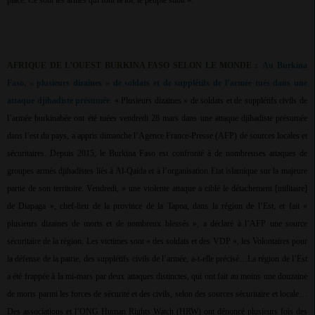
place. Ce sont les armes qui font la loi, le peuple subit ».
AFRIQUE DE L’OUEST BURKINA FASO SELON LE MONDE :
Au Burkina
Faso, « plusieurs dizaines » de soldats et de supplétifs de l’armée tués dans une
attaque djihadiste présumée
. « Plusieurs dizaines » de soldats et de supplétifs civils de
l’armée burkinabée ont été tuées vendredi 28 mars dans une attaque djihadiste présumée
dans l’est du pays, a appris dimanche l’Agence France-Presse (AFP) de sources locales et
sécuritaires. Depuis 2015, le Burkina Faso est confronté à de nombreuses attaques de
groupes armés djihadistes liés à Al-Qaida et à l’organisation Etat islamique sur la majeure
partie de son territoire. Vendredi, « une violente attaque a ciblé le détachement [militaire]
de Diapaga », chef-lieu de la province de la Tapoa, dans la région de l’Est, et fait «
plusieurs dizaines de morts et de nombreux blessés », a déclaré à l’AFP une source
sécuritaire de la région. Les victimes sont « des soldats et des VDP », les Volontaires pour
la défense de la patrie, des supplétifs civils de l’armée, a-t-elle précisé…La région de l’Est
a été frappée à la mi-mars par deux attaques distinctes, qui ont fait au moins une douzaine
de morts parmi les forces de sécurité et des civils, selon des sources sécuritaire et locale…
Des associations et l’ONG Human Rights Watch (HRW) ont dénoncé plusieurs fois des