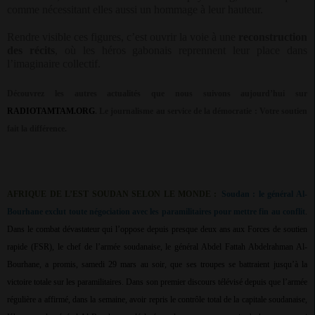
comme nécessitant elles aussi un hommage à leur hauteur.
Rendre visible ces figures, c’est ouvrir la voie à une
reconstruction
des récits
, où les héros gabonais reprennent leur place dans
l’imaginaire collectif.
Découvrez les autres actualités que nous suivons aujourd’hui sur
RADIOTAMTAM.ORG
.
Le journalisme au service de la démocratie : Votre soutien
fait la différence.
AFRIQUE DE L’EST SOUDAN SELON LE MONDE :
Soudan : le général Al-
Bourhane exclut toute négociation avec les paramilitaires pour mettre fin au conflit
.
Dans le combat dévastateur qui l’oppose depuis presque deux ans aux Forces de soutien
rapide (FSR), le chef de l’armée soudanaise, le général Abdel Fattah Abdelrahman Al-
Bourhane, a promis, samedi 29 mars au soir, que ses troupes se battraient jusqu’à la
victoire totale sur les paramilitaires. Dans son premier discours télévisé depuis que l’armée
régulière a affirmé, dans la semaine, avoir repris le contrôle total de la capitale soudanaise,