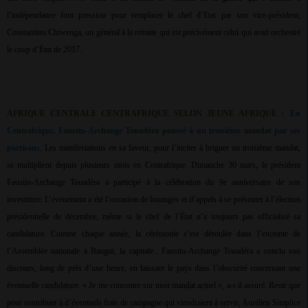
l’indépendance font pression pour remplacer le chef d’Etat par son vice-président,
Constantino Chiwenga, un général à la retraite qui est précisément celui qui avait orchestré
le coup d’État de 2017.
AFRIQUE CENTRALE CENTRAFRIQUE SELON JEUNE AFRIQUE :
En
Centrafrique, Faustin-Archange Touadéra poussé à un troisième mandat par ses
partisans
. Les manifestations en sa faveur, pour l’inciter à briguer un troisième mandat,
se multiplient depuis plusieurs mois en Centrafrique. Dimanche 30 mars, le président
Faustin-Archange Touadéra a participé à la célébration du 9e anniversaire de son
investiture. L’événement a été l’occasion de louanges et d’appels à se présenter à l’élection
présidentielle de décembre, même si le chef de l’État n’a toujours pas officialisé sa
candidature. Comme chaque année, la cérémonie s’est déroulée dans l’enceinte de
l’Assemblée nationale à Bangui, la capitale…Faustin-Archange Touadéra a conclu son
discours, long de près d’une heure, en laissant le pays dans l’obscurité concernant une
éventuelle candidature. « Je me concentre sur mon mandat actuel », a-t-il assuré. Reste que
pour contribuer à d’éventuels frais de campagne qui viendraient à servir, Aurélien Simplice