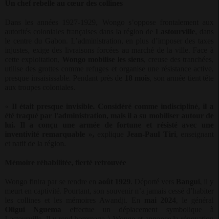
Un chef rebelle au cœur des collines
Dans les années 1927-1929, Wongo s’oppose frontalement aux
autorités coloniales françaises dans la région de
Lastourville
, dans
le centre du Gabon. L’administration, en plus d’imposer des taxes
injustes, exige des livraisons forcées au marché de la ville. Face à
cette exploitation,
Wongo mobilise les siens
, creuse des tranchées,
utilise des grottes comme refuges et organise une résistance active,
presque insaisissable. Pendant près de
18 mois
, son armée tient tête
aux troupes coloniales.
«
Il était presque invisible. Considéré comme indiscipliné, il a
été traqué par l'administration, mais il a su mobiliser autour de
lui. Il a conçu une armée de fortune et résisté avec une
inventivité remarquable »,
explique
Jean-Paul Tiri
, enseignant
et natif de la région.
Mémoire réhabilitée, fierté retrouvée
Wongo finira par se rendre en
août 1929
. Déporté vers
Bangui
, il y
meurt en captivité. Pourtant, son souvenir n’a jamais cessé d’habiter
les collines et les mémoires Awandji. En
mai 2024
, le général
Oligui Nguema
effectue un déplacement symbolique à
Lastourville. Il y rend hommage à Wongo et annonce la rénovation