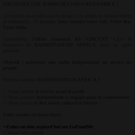
SOUTENEZ UNE RADIO QUI VOUS RESSEMBLE !
Les médias associatifs sont en danger. Les appels au définancement
se multiplient... Et pourtant,
nous sommes votre voix. Votre lien.
Votre radio.
Aujourd’hui,
Félicité Amaneyâ Râ VINCENT
, CEO &
Fondatrice de
RADIOTAMTAM AFRICA
, lance un appel
puissant :
Objectif : préserver une radio indépendante au service du
peuple.
Pourquoi soutenir
RADIOTAMTAM AFRICA ?
✅
Nous mettons
le service avant le profit
✅
Nous sommes
indépendants
et
engagés pour la communauté
✅
Nous créons du
lien social, culturel et citoyen
Votre soutien est notre force.
➡
Faites un don aujourd’hui sur GoFundMe
Chaque euro compte