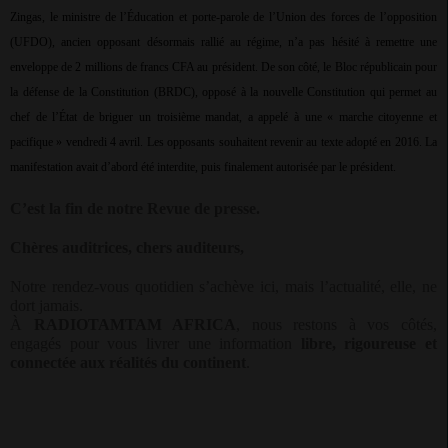
Zingas, le ministre de l’Éducation et porte-parole de l’Union des forces de l’opposition
(UFDO), ancien opposant désormais rallié au régime, n’a pas hésité à remettre une
enveloppe de 2 millions de francs CFA au président. De son côté, le Bloc républicain pour
la défense de la Constitution (BRDC), opposé à la nouvelle Constitution qui permet au
chef de l’État de briguer un troisième mandat, a appelé à une « marche citoyenne et
pacifique » vendredi 4 avril. Les opposants souhaitent revenir au texte adopté en 2016. La
manifestation avait d’abord été interdite, puis finalement autorisée par le président.
C’est la fin de notre Revue de presse.
Chères auditrices, chers auditeurs,
Notre rendez-vous quotidien s’achève ici, mais l’actualité, elle, ne
dort jamais.
À
RADIOTAMTAM AFRICA
, nous restons à vos côtés,
engagés pour vous livrer une information
libre, rigoureuse et
connectée aux réalités du continent
.