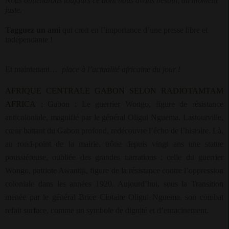
Nous obtiendrons toujours ce dont nous avons besoin, au moment
juste.
Tagguez un ami
qui croit en l’importance d’une presse libre et
indépendante !
Et maintenant…
place à l’actualité africaine du jour !
AFRIQUE CENTRALE GABON SELON RADIOTAMTAM
AFRICA
:
Gabon : Le guerrier Wongo, figure de résistance
anticoloniale, magnifié par le général Oligui Nguema.
Lastourville,
cœur battant du Gabon profond, redécouvre l’écho de l’histoire. Là,
au rond-point de la mairie, trône depuis vingt ans une statue
poussiéreuse, oubliée des grandes narrations : celle du guerrier
Wongo, patriote Awandji, figure de la résistance contre l’oppression
coloniale dans les années 1920. Aujourd’hui, sous la Transition
menée par le général Brice Clotaire Oligui Nguema, son combat
refait surface, comme un symbole de dignité et d’enracinement.