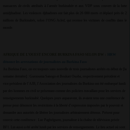
massacres de civils attribués à l’armée burkinabée et aux VDP sous couvert de la lutte
antidjihadiste. Les violences djihadistes ont fait plus de 26 000 morts et déplacé près de 2
millions de Burkinabés, selon l’ONG Acled, qui recense les victimes de conflits dans le
monde.
AFRIQUE DE L’OUEST ENCORE BURKINA FASO SELON DW :
HRW
dénonce les arrestations de journalistes au Burkina Faso
Au Burkina Faso, on est toujours sans nouvelle de trois journalistes arrêtés en début de [la
semaine dernière] : Guezouma Sanogo et Boukari Ouoba, respectivement président et
vice-président de l’AJB, l’Association des journalistes du Burkina ont été embarqué lundi
par des hommes en civil se présentant comme des policiers travaillant pour les services de
renseignements burkinabè. Quelques jours auparavent, ils avaient tenu une conférence de
presse pour dénoncer les restrictions à la liberté d’expression imposées par le pouvoir et
demander aux autorités de libérer les journalistes arbitrairement détenus. Présent pour
couvrir cette conférence : Luc Pagbelguem, journaliste à la chaîne de télévision privée
BF1. Lui aussi a été arrêté lundi par les services de renseignements. Le lieu actuel où sont