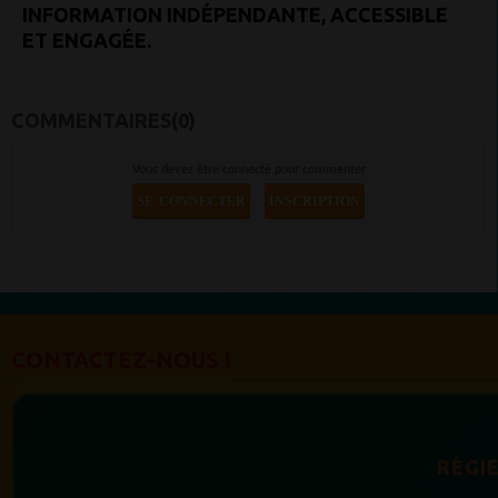
INFORMATION INDÉPENDANTE, ACCESSIBLE
ET ENGAGÉE.
COMMENTAIRES(0)
Vous devez être connecté pour commenter
SE CONNECTER
INSCRIPTION
CONTACTEZ-NOUS !
RÉGIE