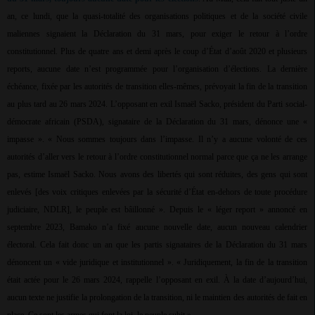
an, ce lundi, que la quasi-totalité des organisations politiques et de la société civile
maliennes signaient la Déclaration du 31 mars, pour exiger le retour à l’ordre
constitutionnel. Plus de quatre ans et demi après le coup d’État d’août 2020 et plusieurs
reports, aucune date n’est programmée pour l’organisation d’élections. La dernière
échéance, fixée par les autorités de transition elles-mêmes, prévoyait la fin de la transition
au plus tard au 26 mars 2024. L’opposant en exil Ismaël Sacko, président du Parti social-
démocrate africain (PSDA), signataire de la Déclaration du 31 mars, dénonce une «
impasse ». « Nous sommes toujours dans l’impasse. Il n’y a aucune volonté de ces
autorités d’aller vers le retour à l’ordre constitutionnel normal parce que ça ne les arrange
pas, estime Ismaël Sacko. Nous avons des libertés qui sont réduites, des gens qui sont
enlevés [des voix critiques enlevées par la sécurité d’État en-dehors de toute procédure
judiciaire, NDLR], le peuple est bâillonné ». Depuis le « léger report » annoncé en
septembre 2023, Bamako n’a fixé aucune nouvelle date, aucun nouveau calendrier
électoral. Cela fait donc un an que les partis signataires de la Déclaration du 31 mars
dénoncent un « vide juridique et institutionnel ». « Juridiquement, la fin de la transition
était actée pour le 26 mars 2024, rappelle l’opposant en exil. À la date d’aujourd’hui,
aucun texte ne justifie la prolongation de la transition, ni le maintien des autorités de fait en