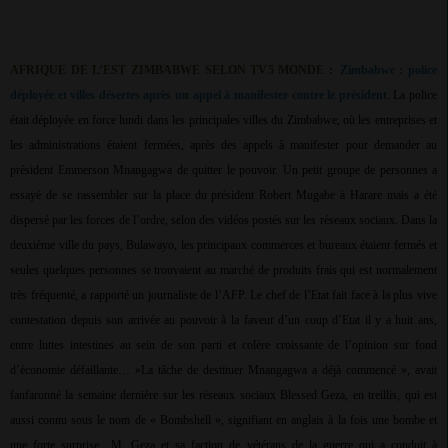
AFRIQUE DE L’EST ZIMBABWE SELON TV5 MONDE :
Zimbabwe : police
déployée et villes désertes après un appel à manifester contre le président
. La police
était déployée en force lundi dans les principales villes du Zimbabwe, où les entreprises et
les administrations étaient fermées, après des appels à manifester pour demander au
président Emmerson Mnangagwa de quitter le pouvoir. Un petit groupe de personnes a
essayé de se rassembler sur la place du président Robert Mugabe à Harare mais a été
dispersé par les forces de l’ordre, selon des vidéos postés sur les réseaux sociaux. Dans la
deuxième ville du pays, Bulawayo, les principaux commerces et bureaux étaient fermés et
seules quelques personnes se trouvaient au marché de produits frais qui est normalement
très fréquenté, a rapporté un journaliste de l’AFP. Le chef de l’Etat fait face à la plus vive
contestation depuis son arrivée au pouvoir à la faveur d’un coup d’Etat il y a huit ans,
entre luttes intestines au sein de son parti et colère croissante de l’opinion sur fond
d’économie défaillante… »La tâche de destituer Mnangagwa a déjà commencé », avait
fanfaronné la semaine dernière sur les réseaux sociaux Blessed Geza, en treillis, qui est
aussi connu sous le nom de « Bombshell », signifiant en anglais à la fois une bombe et
une forte surprise…M. Geza et sa faction de vétérans de la guerre qui a conduit à