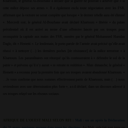
Khartoum, le général Al-Bourhane a déclaré que la guerre ne pourrait s’achever que « si
cette milice dépose ses armes ». Il a également exclu toute négociation avec les FSR,
affirmant que la victoire ne serait complète que lorsque « le dernier rebelle aura été éliminé
». Mercredi soir, le général Al-Bourhane avait déclaré Khartoum « libérée » du palais
présidentiel où il est arrivé au terme d’une offensive lancée par ses troupes pour
reconquérir la capitale aux mains des FSR, menées par le général Mohammed Hamdan
Daglo, dit « Hemetti ». Le lendemain, le porte-parole de l’armée avait précisé qu’elle avait
réussi « à nettoyer (…) les dernières poches [de résistance] de la milice terroriste » à
Khartoum. Les paramilitaires ont rétorqué qu’ils continueraient à « défendre le sol de la
patrie » et prévenu qu’il n’y aurait « ni retraite ni reddition ». Mais dimanche, le général «
Hemetti » a reconnu pour la première fois que ses troupes avaient abandonné Khartoum. «
…Je vous confirme que nous sommes effectivement partis de Khartoum, mais (…) nous
reviendrons avec une détermination plus forte », a-t-il déclaré, dans un discours adressé à
ses troupes relayé sur les réseaux sociaux.
AFRIQUE DE L’OUEST MALI SELON RFI :
Mali : un an après la Déclaration
du 31 mars, toujours aucune date pour les élections
. Au Mali, cela fait tout juste un