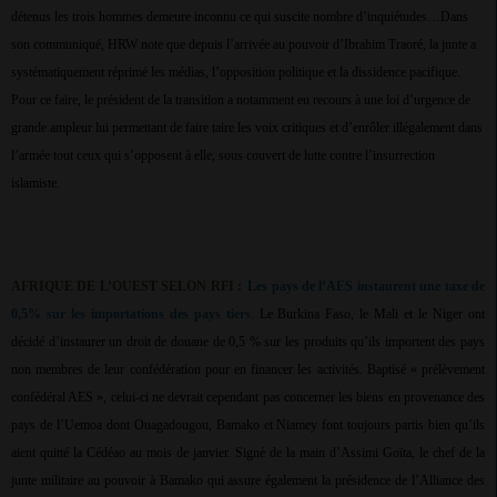
détenus les trois hommes demeure inconnu ce qui suscite nombre d’inquiétudes…Dans
son communiqué, HRW note que depuis l’arrivée au pouvoir d’Ibrahim Traoré, la junte a
systématiquement réprimé les médias, l’opposition politique et la dissidence pacifique.
Pour ce faire, le président de la transition a notamment eu recours à une loi d’urgence de
grande ampleur lui permettant de faire taire les voix critiques et d’enrôler illégalement dans
l’armée tout ceux qui s’opposent à elle, sous couvert de lutte contre l’insurrection
islamiste.
AFRIQUE DE L’OUEST SELON RFI :
Les pays de l’AES instaurent une taxe de
0,5% sur les importations des pays tiers
. Le Burkina Faso, le Mali et le Niger ont
décidé d’instaurer un droit de douane de 0,5 % sur les produits qu’ils importent des pays
non membres de leur confédération pour en financer les activités. Baptisé « prélèvement
confédéral AES », celui-ci ne devrait cependant pas concerner les biens en provenance des
pays de l’Uemoa dont Ouagadougou, Bamako et Niamey font toujours partis bien qu’ils
aient quitté la Cédéao au mois de janvier. Signé de la main d’Assimi Goïta, le chef de la
junte militaire au pouvoir à Bamako qui assure également la présidence de l’Alliance des