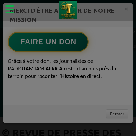
×
MERCI D'ÊTRE AU CŒUR DE NOTRE
MISSION
Actualité en continu /Politique/Culture/ Mode/
RADIOTAMTAM AFRICA
REVUE DE PRESSE 1
FAIRE UN DON
© Revue de presse des médias africains du 31 mars 2025 REVUE DE PRESSE 31 mars 2
Grâce à votre don, les journalistes de
EN CE MOMENT
RADIOTAMTAM AFRICA restent au plus près du
terrain pour raconter l'Histoire en direct.
Félicité Amaneya Râ VINCENT
TAMBOURS PARLANTS COMMUNICATIONS
L Afrique entre cacao et intelligence
Ecoutez maintenant
artificielle56
Fermer
© REVUE DE PRESSE DES