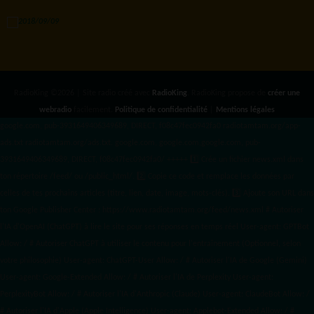
RadioKing ©2026 | Site radio créé avec
RadioKing
. RadioKing propose de
créer une
webradio
facilement.
Politique de confidentialité
|
Mentions légales
google.com, pub-3931649406349689, DIRECT, f08c47fec0942fa0 radiotamtam.org/app-
ads.txt
radiotamtam.org/ads.txt. google.com, google.com,google.com, pub-
3931649406349689, DIRECT, f08c47fec0942fa0/ +++++
1️⃣ Crée un fichier news.xml dans
ton répertoire /feed/ ou /public_html/. 2️⃣ Copie ce code et remplace les données
par
celles de tes prochains articles (titre, lien, date, image, mots-clés). 3️⃣ Ajoute son URL dans
ton Google Publisher Center : https://www.radiotamtam.org/feed/news.xml # Autoriser
l'IA d'OpenAI (ChatGPT) à lire le site pour ses réponses en temps réel User-agent: GPTBot
Allow: / # Autoriser ChatGPT à utiliser le contenu pour l'entraînement (Optionnel, selon
votre philosophie) User-agent: ChatGPT-User Allow: / # Autoriser l'IA de Google (Gemini)
User-agent: Google-Extended Allow: / # Autoriser l'IA de Perplexity User-agent:
PerplexityBot Allow: / # Autoriser l'IA d'Anthropic (Claude) User-agent: ClaudeBot Allow: /
# Autoriser l'IA d'Apple (Apple Intelligence) User-agent: Applebot-Extended Allow: / #