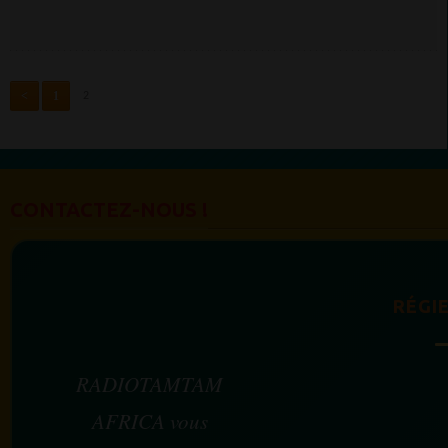
<
1
2
CONTACTEZ-NOUS !
RÉGIE
RADIOTAMTAM
AFRICA vous