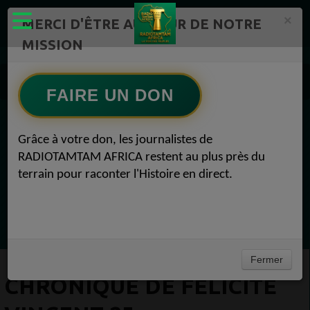
×
MERCI D'ÊTRE AU CŒUR DE NOTRE
MISSION
Actualité en continu /Politique/Culture/ Mode/
Chronique de Félicité VINCENT 25
FAIRE UN DON
EN CE MOMENT
Grâce à votre don, les journalistes de
RADIOTAMTAM AFRICA restent au plus près du
Félicité Amaneya Ra VINCENT
terrain pour raconter l'Histoire en direct.
L'OIF face au crash test démocratique
Ecoutez maintenant
Fermer
CHRONIQUE DE FÉLICITÉ