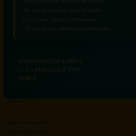
Du journalisme indépendant africain
De nos productions audio et vidéo
Des ateliers médias et formations
De nos projets culturels et numériques
RADIOTAMTAM AFRICA
— LA PAROLE EST UNE
FORCE