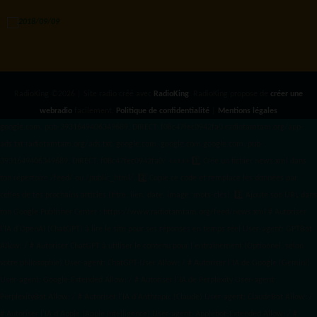
RadioKing ©2026 | Site radio créé avec
RadioKing
. RadioKing propose de
créer une
webradio
facilement.
Politique de confidentialité
|
Mentions légales
google.com, pub-3931649406349689, DIRECT, f08c47fec0942fa0 radiotamtam.org/app-
ads.txt
radiotamtam.org/ads.txt. google.com, google.com,google.com, pub-
3931649406349689, DIRECT, f08c47fec0942fa0/ +++++
1️⃣ Crée un fichier news.xml dans
ton répertoire /feed/ ou /public_html/. 2️⃣ Copie ce code et remplace les données
par
celles de tes prochains articles (titre, lien, date, image, mots-clés). 3️⃣ Ajoute son URL dans
ton Google Publisher Center : https://www.radiotamtam.org/feed/news.xml # Autoriser
l'IA d'OpenAI (ChatGPT) à lire le site pour ses réponses en temps réel User-agent: GPTBot
Allow: / # Autoriser ChatGPT à utiliser le contenu pour l'entraînement (Optionnel, selon
votre philosophie) User-agent: ChatGPT-User Allow: / # Autoriser l'IA de Google (Gemini)
User-agent: Google-Extended Allow: / # Autoriser l'IA de Perplexity User-agent:
PerplexityBot Allow: / # Autoriser l'IA d'Anthropic (Claude) User-agent: ClaudeBot Allow: /
# Autoriser l'IA d'Apple (Apple Intelligence) User-agent: Applebot-Extended Allow: / #