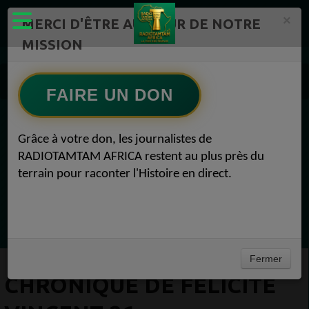
×
MERCI D'ÊTRE AU CŒUR DE NOTRE
MISSION
Actualité en continu /Politique/Culture/ Mode/
Chronique de Félicité VINCENT 26
FAIRE UN DON
EN CE MOMENT
Grâce à votre don, les journalistes de
RADIOTAMTAM AFRICA restent au plus près du
Chroniques
terrain pour raconter l'Histoire en direct.
Météo
Ecoutez maintenant
Fermer
CHRONIQUE DE FÉLICITÉ