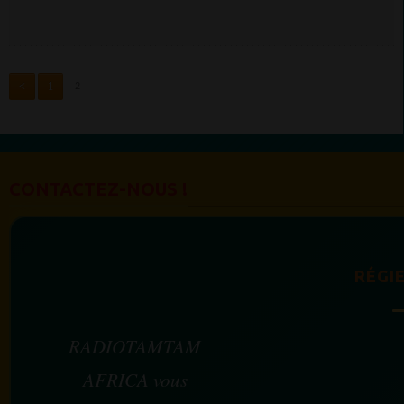
<
1
2
CONTACTEZ-NOUS !
RÉGIE
RADIOTAMTAM
AFRICA vous