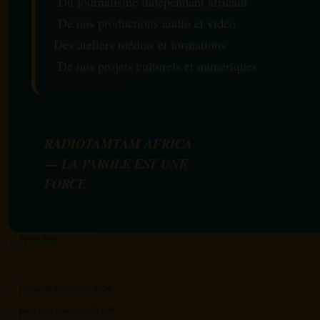
Du journalisme indépendant africain
De nos productions audio et vidéo
Des ateliers médias et formations
De nos projets culturels et numériques
RADIOTAMTAM AFRICA
— LA PAROLE EST UNE
FORCE