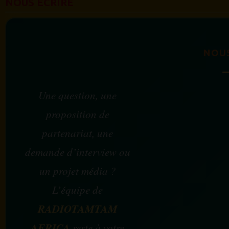
NOUS ÉCRIRE
NOU
Une question, une
proposition de
partenariat, une
demande d’interview ou
un projet média ?
L’équipe de
RADIOTAMTAM
AFRICA
reste à votre