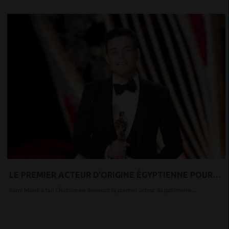
LE PREMIER ACTEUR D'ORIGINE ÉGYPTIENNE POUR
GAGNER L'OSCAR DU « MEILLEUR ACTEUR »
Rami Malek a fait l'histoire en devenant le premier acteur du patrimoine...