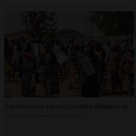
DOCUMENTAIRE SUR LES ÉCOLIÈRES DISPARUES DE
CHIBOK PRIMÉ AU FESTIVAL DU FILM DE VENISE
Les filles de Chibok racontent l'histoire poignante sur...