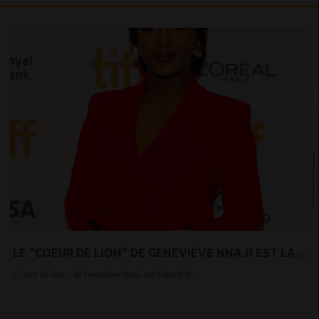
LE "COEUR DE LION" DE GENEVIÈVE NNAJI EST LA
PREMIÈRE PARTICIPATION DU NIGERIA AUX OSCARS
« Cœur de Lion » de Geneviève Nnaji est d'abord le...