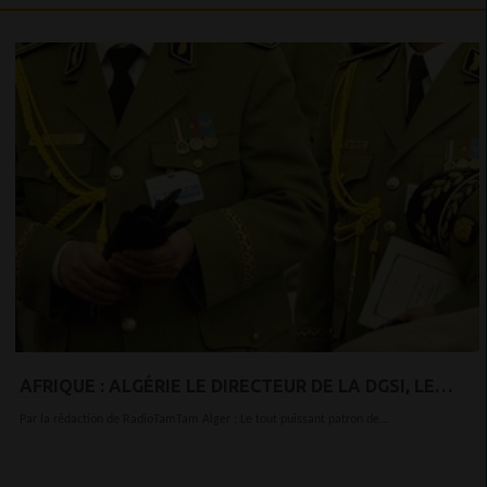
AFRIQUE : ALGÉRIE LE DIRECTEUR DE LA DGSI, LE
GÉNÉRAL OUASSINI BOUAZZA, LIMOGÉ !!
Par la rédaction de RadioTamTam Alger : Le tout puissant patron de...