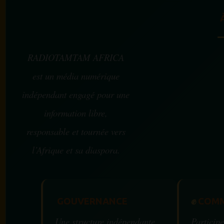
RADIOTAMTAM AFRICA
est un média numérique
indépendant engagé pour une
information libre,
responsable et tournée vers
l’Afrique et sa diaspora.
GOUVERNANCE
✊
COMM
Une structure indépendante
Participe