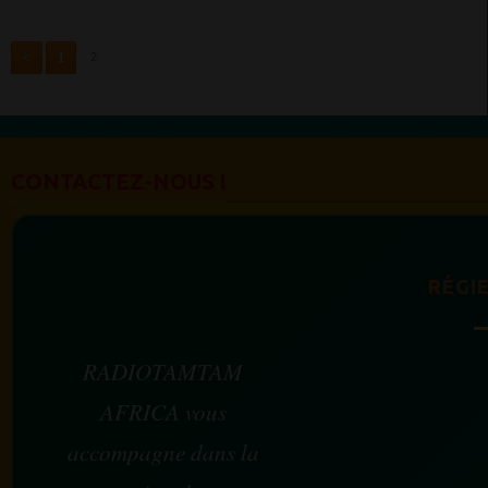
<
1
2
CONTACTEZ-NOUS !
RÉGIE
RADIOTAMTAM
AFRICA vous
accompagne dans la