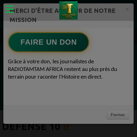
×
MERCI D'ÊTRE AU CŒUR DE NOTRE
MISSION
Actualité en continu /Politique/Culture/ Mode/
Actualités africaines 10
FAIRE UN DON
Défense 10
EN CE MOMENT
Grâce à votre don, les journalistes de
RADIOTAMTAM AFRICA restent au plus près du
Chroniques
terrain pour raconter l'Histoire en direct.
Flash Info
Ecoutez maintenant
Fermer
DÉFENSE 10