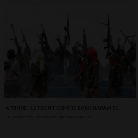
AFRIQUE : LE FRONT CONTRE BOKO HARAM SE
DÉPLACE DU TCHAD VERS LE NIGERIA
Par la rédaction de RadioTamTam L’opération tchadienne...