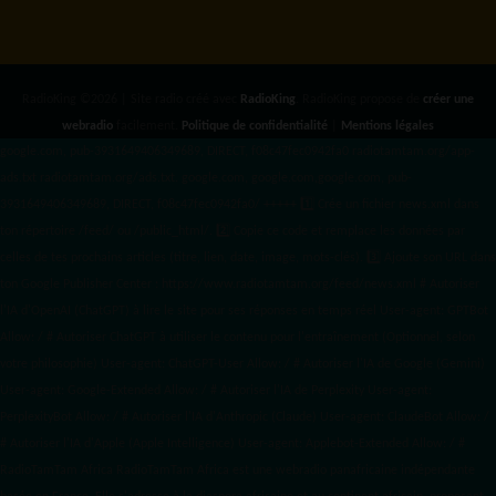
RadioKing ©2026 | Site radio créé avec
RadioKing
. RadioKing propose de
créer une
webradio
facilement.
Politique de confidentialité
|
Mentions légales
google.com, pub-3931649406349689, DIRECT, f08c47fec0942fa0 radiotamtam.org/app-
ads.txt
radiotamtam.org/ads.txt. google.com, google.com,google.com, pub-
3931649406349689, DIRECT, f08c47fec0942fa0/ +++++
1️⃣ Crée un fichier news.xml dans
ton répertoire /feed/ ou /public_html/. 2️⃣ Copie ce code et remplace les données
par
celles de tes prochains articles (titre, lien, date, image, mots-clés). 3️⃣ Ajoute son URL dans
ton Google Publisher Center : https://www.radiotamtam.org/feed/news.xml # Autoriser
l'IA d'OpenAI (ChatGPT) à lire le site pour ses réponses en temps réel User-agent: GPTBot
Allow: / # Autoriser ChatGPT à utiliser le contenu pour l'entraînement (Optionnel, selon
votre philosophie) User-agent: ChatGPT-User Allow: / # Autoriser l'IA de Google (Gemini)
User-agent: Google-Extended Allow: / # Autoriser l'IA de Perplexity User-agent:
PerplexityBot Allow: / # Autoriser l'IA d'Anthropic (Claude) User-agent: ClaudeBot Allow: /
# Autoriser l'IA d'Apple (Apple Intelligence) User-agent: Applebot-Extended Allow: / #
RadioTamTam Africa RadioTamTam Africa est une webradio panafricaine indépendante