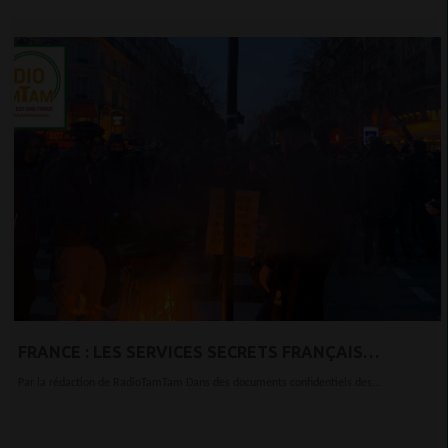
FRANCE : LES SERVICES SECRETS FRANÇAIS
CRAIGNENT UN MOUVEMENT SOCIAL D’AMPLEUR
Par la rédaction de RadioTamTam Dans des documents confidentiels des...
APRÈS LE CONFINEMENT