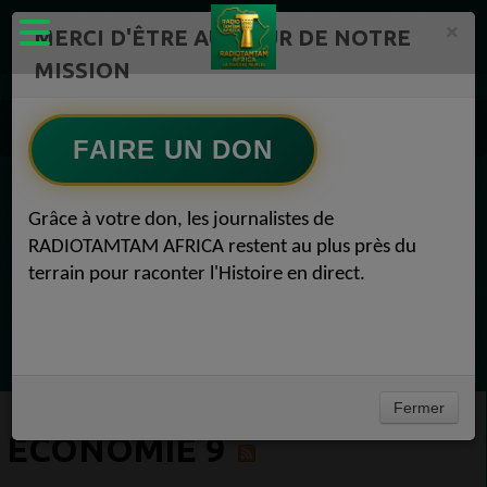
×
MERCI D'ÊTRE AU CŒUR DE NOTRE
MISSION
Actualité en continu /Politique/Culture/ Mode/
Actualités africaines 9
FAIRE UN DON
Economie 9
EN CE MOMENT
Grâce à votre don, les journalistes de
RADIOTAMTAM AFRICA restent au plus près du
Félicité Amaneya Ra VINCENT
terrain pour raconter l'Histoire en direct.
TAMBOURS PARLANTS COMMUNICATIONS
LIA pour reconquérir le récit africain
Ecoutez maintenant
Fermer
ECONOMIE 9