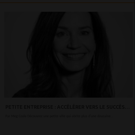
PETITE ENTREPRISE : ACCÉLÉRER VERS LE SUCCÈS
DANS UN ENDROIT SANS HEURE DE POINTE
Par Meg Coyle Découvrez une petite ville qui abrite plus d'une douzaine...