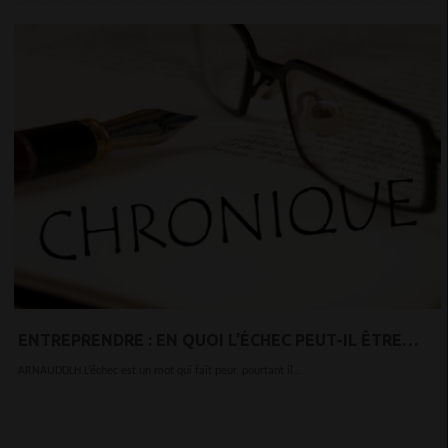
ENTREPRENDRE : EN QUOI L’ÉCHEC PEUT-IL ÊTRE
BÉNÉFIQUE POUR VOUS ET VOTRE ENTREPRISE ?
ARNAUDDLH L’échec est un mot qui fait peur, pourtant il...