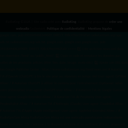
RadioKing ©2026 | Site radio créé avec
RadioKing
. RadioKing propose de
créer une
webradio
facilement.
Politique de confidentialité
|
Mentions légales
google.com, pub-3931649406349689, DIRECT, f08c47fec0942fa0 radiotamtam.org/app-
ads.txt
radiotamtam.org/ads.txt. google.com, google.com,google.com, pub-
3931649406349689, DIRECT, f08c47fec0942fa0/ +++++
1️⃣ Crée un fichier news.xml dans
ton répertoire /feed/ ou /public_html/. 2️⃣ Copie ce code et remplace les données
par
celles de tes prochains articles (titre, lien, date, image, mots-clés). 3️⃣ Ajoute son URL dans
ton Google Publisher Center : https://www.radiotamtam.org/feed/news.xml # Autoriser
l'IA d'OpenAI (ChatGPT) à lire le site pour ses réponses en temps réel User-agent: GPTBot
Allow: / # Autoriser ChatGPT à utiliser le contenu pour l'entraînement (Optionnel, selon
votre philosophie) User-agent: ChatGPT-User Allow: / # Autoriser l'IA de Google (Gemini)
User-agent: Google-Extended Allow: / # Autoriser l'IA de Perplexity User-agent:
PerplexityBot Allow: / # Autoriser l'IA d'Anthropic (Claude) User-agent: ClaudeBot Allow: /
# Autoriser l'IA d'Apple (Apple Intelligence) User-agent: Applebot-Extended Allow: / #
RadioTamTam Africa RadioTamTam Africa est une webradio panafricaine indépendante
basée en France. Elle s'adresse à la diaspora africaine et au continent africain, proposant