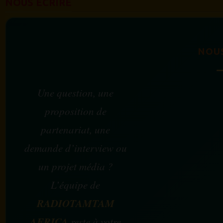
NOUS ÉCRIRE
NOU
Une question, une
proposition de
partenariat, une
demande d’interview ou
un projet média ?
L’équipe de
RADIOTAMTAM
AFRICA
reste à votre