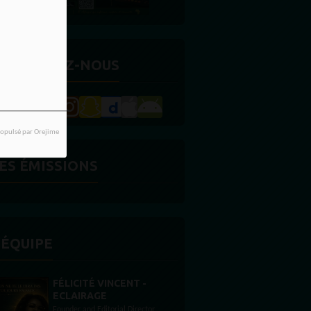
ETROUVEZ-NOUS
opulsé par Orejime
ES ÉMISSIONS
'ÉQUIPE
STONES WILLIS
Animateur