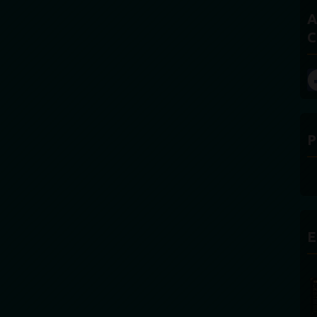
A
C
P
E