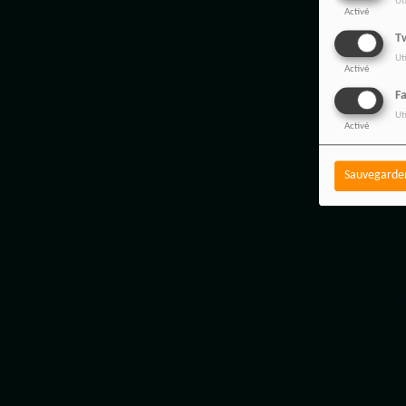
Ut
Activé
Tw
Ut
Activé
F
Ut
Activé
Sauvegarde