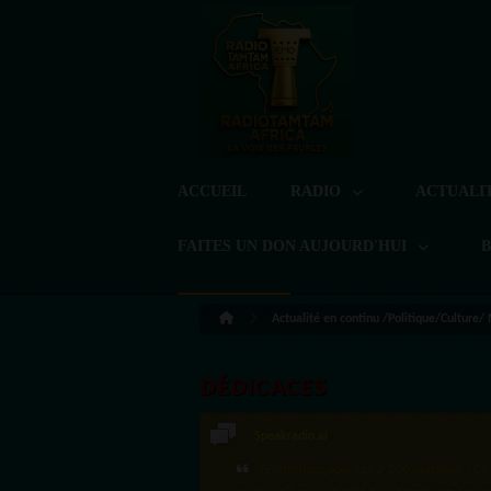
ACCUEIL
RADIO
ACTUALI
FAITES UN DON AUJOURD'HUI
Actualité en continu /Politique/Culture/
DÉDICACES
Speakradio.ai
LoreG
·Félicitations pour ces 2 500 réactions ! C'e
Bien cordialement depuis l'Uruguay.