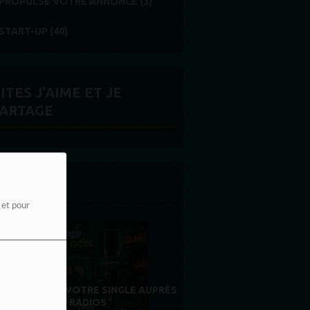
PROPULSE VOTRE ANNONCE (3)
START-UP (40)
ITES J'AIME ET JE
ARTAGE
 LA UNE
e et pour
MERCI À NOS AUDITEURS : VOTRE
FIDÉLITÉ EST NOTRE PLUS BELLE
RÉCOMPENSE