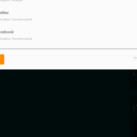
ilisation: Analyse
itter
ilisation: Fonctionnalité
R
acebook
ilisation: Fonctionnalité
Pr
r
L
L