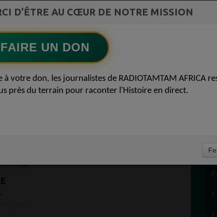
ment du
Lart africain refuse la page blanche52
CI D'ÊTRE AU CŒUR DE NOTRE MISSION
Ecoutez maintenant
S
FAIRE UN DON
e à votre don, les journalistes de RADIOTAMTAM AFRICA re
us près du terrain pour raconter l'Histoire en direct.
Fe
LE
E
019 - 21:54
E