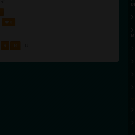
ENT...
D
0
M
9
10
11