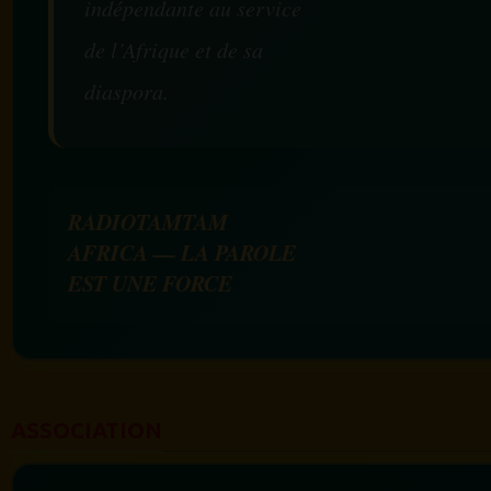
indépendante au service
de l’Afrique et de sa
diaspora.
RADIOTAMTAM
AFRICA — LA PAROLE
EST UNE FORCE
ASSOCIATION