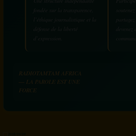
Une structure indépendante
Participe
fondée sur la transparence,
soutenez
l’éthique journalistique et la
partagez
défense de la liberté
devenez 
d’expression.
communa
RADIOTAMTAM AFRICA
— LA PAROLE EST UNE
FORCE