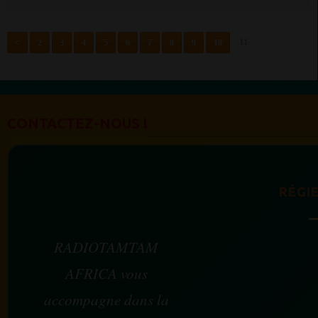
<
2
3
4
5
6
7
8
9
10
11
CONTACTEZ-NOUS !
RÉGIE
RADIOTAMTAM
AFRICA vous
accompagne dans la