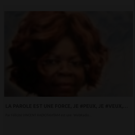
LA PAROLE EST UNE FORCE, JE #PEUX, JE #VEUX,
#J’OSE, #J’AGIS !
Par Félicité VINCENT RADIOTAMTAM est une WebRadio...