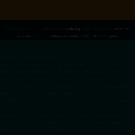
RadioKing ©2026 | Site radio créé avec
RadioKing
. RadioKing propose de
créer une
webradio
facilement.
Politique de confidentialité
|
Mentions légales
google.com, pub-3931649406349689, DIRECT, f08c47fec0942fa0 radiotamtam.org/app-
ads.txt
radiotamtam.org/ads.txt. google.com, google.com,google.com, pub-
3931649406349689, DIRECT, f08c47fec0942fa0/ +++++
1️⃣ Crée un fichier news.xml dans
ton répertoire /feed/ ou /public_html/. 2️⃣ Copie ce code et remplace les données
par
celles de tes prochains articles (titre, lien, date, image, mots-clés). 3️⃣ Ajoute son URL dans
ton Google Publisher Center : https://www.radiotamtam.org/feed/news.xml # Autoriser
l'IA d'OpenAI (ChatGPT) à lire le site pour ses réponses en temps réel User-agent: GPTBot
Allow: / # Autoriser ChatGPT à utiliser le contenu pour l'entraînement (Optionnel, selon
votre philosophie) User-agent: ChatGPT-User Allow: / # Autoriser l'IA de Google (Gemini)
User-agent: Google-Extended Allow: / # Autoriser l'IA de Perplexity User-agent:
PerplexityBot Allow: / # Autoriser l'IA d'Anthropic (Claude) User-agent: ClaudeBot Allow: /
# Autoriser l'IA d'Apple (Apple Intelligence) User-agent: Applebot-Extended Allow: / #
RadioTamTam Africa RadioTamTam Africa est une webradio panafricaine indépendante