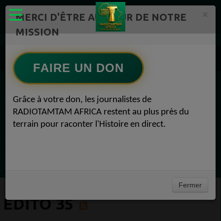
×
MERCI D'ÊTRE AU CŒUR DE NOTRE
MISSION
Actualité en continu /Politique/Culture/ Mode/
Actualités africaines 35
FAIRE UN DON
Edito 35
EN CE MOMENT
Grâce à votre don, les journalistes de
RADIOTAMTAM AFRICA restent au plus près du
Félicité Amaneya Ra VINCENT
terrain pour raconter l'Histoire en direct.
TAMBOURS PPARLANTS
COMMUNICATIONS Les paradoxes derrière
Ecoutez maintenant
le progrès africain
Fermer
EDITO 35