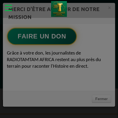
×
MERCI D'ÊTRE AU CŒUR DE NOTRE
MISSION
Actualité en continu /Politique/Culture/ Mode/
EMISSION 31
FAIRE UN DON
EN CE MOMENT
Grâce à votre don, les journalistes de
RADIOTAMTAM AFRICA restent au plus près du
(Sheryfa Luna
terrain pour raconter l'Histoire en direct.
Vidéo Mix Ivoire des années 2000 (Vol 1) by
L'Archiduc Mano
Ecoutez maintenant
Fermer
EMISSION 31