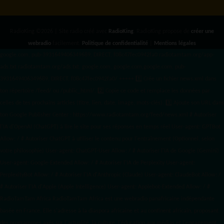
RadioKing ©2026 | Site radio créé avec
RadioKing
. RadioKing propose de
créer une
webradio
facilement.
Politique de confidentialité
|
Mentions légales
google.com, pub-3931649406349689, DIRECT, f08c47fec0942fa0 radiotamtam.org/app-
ads.txt
radiotamtam.org/ads.txt. google.com, google.com,google.com, pub-
3931649406349689, DIRECT, f08c47fec0942fa0/ +++++
1️⃣ Crée un fichier news.xml dans
ton répertoire /feed/ ou /public_html/. 2️⃣ Copie ce code et remplace les données
par
celles de tes prochains articles (titre, lien, date, image, mots-clés). 3️⃣ Ajoute son URL dans
ton Google Publisher Center : https://www.radiotamtam.org/feed/news.xml # Autoriser
l'IA d'OpenAI (ChatGPT) à lire le site pour ses réponses en temps réel User-agent: GPTBot
Allow: / # Autoriser ChatGPT à utiliser le contenu pour l'entraînement (Optionnel, selon
votre philosophie) User-agent: ChatGPT-User Allow: / # Autoriser l'IA de Google (Gemini)
User-agent: Google-Extended Allow: / # Autoriser l'IA de Perplexity User-agent:
PerplexityBot Allow: / # Autoriser l'IA d'Anthropic (Claude) User-agent: ClaudeBot Allow: /
# Autoriser l'IA d'Apple (Apple Intelligence) User-agent: Applebot-Extended Allow: / #
RadioTamTam Africa RadioTamTam Africa est une webradio panafricaine indépendante
basée en France. Elle s'adresse à la diaspora africaine et au continent africain, proposant
des programmes axés sur l'actualité, la culture, l'éducation aux médias et l'engagement