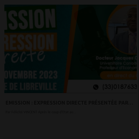
EMISSION : EXPRESSION DIRECTE PRÉSENTÉE PAR
FÉLICITÉ VINCENT LE 25 NOVEMBRE 2023 À 20H GMT
Par Félicité VINCENT Après le coup d’Etat au...