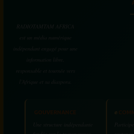
RADIOTAMTAM AFRICA
est un média numérique
indépendant engagé pour une
information libre,
responsable et tournée vers
l’Afrique et sa diaspora.
GOUVERNANCE
✊
COMM
Une structure indépendante
Participe
fondée sur la transparence,
soutenez