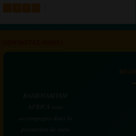
<
1
2
3
4
CONTACTEZ-NOUS !
RÉGIE
RADIOTAMTAM
AFRICA vous
accompagne dans la
promotion de votre