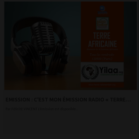
EMISSION : C’EST MON ÉMISSION RADIO « TERRE
AFRICAINE »AVEC RADIOTAMTAM ET YILAASONT LES
Par Félicité VINCENT L’émission est disponible...
PROMOTEURS