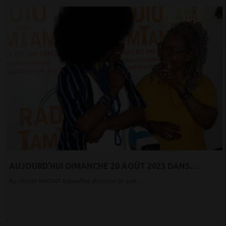
AUJOURD’HUI DIMANCHE 20 AOÛT 2023 DANS
L’ÉMISSION EXPRESSION DIRECTE, NOUS AVONS
Par Félicité VINCENT Aujourd’hui dimanche 20 août...
REÇU SYLVIE MENGUE M’EYAA BONNET