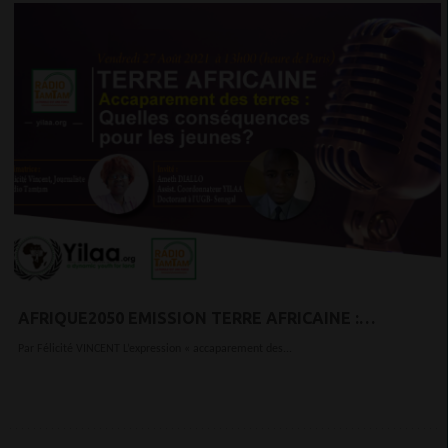
AFRIQUE2050 EMISSION TERRE AFRICAINE :
ACCAPAREMENT DES TERRES QUELLES
Par Félicité VINCENT L’expression « accaparement des...
CONSÉQUENCES POUR LES JEUNES ?