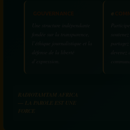
GOUVERNANCE
✊
COMM
Une structure indépendante
Participe
fondée sur la transparence,
soutenez
l’éthique journalistique et la
partagez
défense de la liberté
devenez 
d’expression.
communa
RADIOTAMTAM AFRICA
— LA PAROLE EST UNE
FORCE