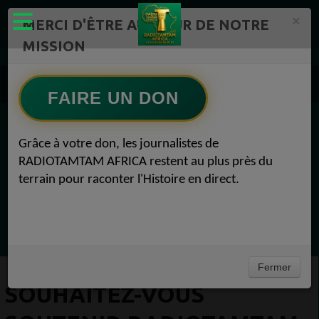
×
MERCI D'ÊTRE AU CŒUR DE NOTRE
MISSION
Actualité en continu /Politique/Culture/ Mode/
Souhaitez-vous soutenir RADIOTAMTAM AFRICA et cont 3
FAIRE UN DON
EN CE MOMENT
Grâce à votre don, les journalistes de
RADIOTAMTAM AFRICA restent au plus près du
Félicité Amaneya Ra VINCENT
terrain pour raconter l'Histoire en direct.
TAMBOURS PARLANTS COMMUNICATIONS
La chute du géant Africa N°1
Ecoutez maintenant
Fermer
SOUHAITEZ-VOUS