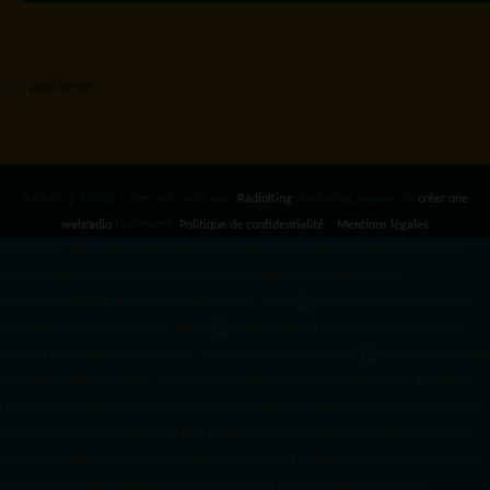
RadioKing ©2026 | Site radio créé avec
RadioKing
. RadioKing propose de
créer une
webradio
facilement.
Politique de confidentialité
|
Mentions légales
google.com, pub-3931649406349689, DIRECT, f08c47fec0942fa0 radiotamtam.org/app-
ads.txt
radiotamtam.org/ads.txt. google.com, google.com,google.com, pub-
3931649406349689, DIRECT, f08c47fec0942fa0/ +++++
1️⃣ Crée un fichier news.xml dans
ton répertoire /feed/ ou /public_html/. 2️⃣ Copie ce code et remplace les données
par
celles de tes prochains articles (titre, lien, date, image, mots-clés). 3️⃣ Ajoute son URL dans
ton Google Publisher Center : https://www.radiotamtam.org/feed/news.xml # Autoriser
l'IA d'OpenAI (ChatGPT) à lire le site pour ses réponses en temps réel User-agent: GPTBot
Allow: / # Autoriser ChatGPT à utiliser le contenu pour l'entraînement (Optionnel, selon
votre philosophie) User-agent: ChatGPT-User Allow: / # Autoriser l'IA de Google (Gemini)
User-agent: Google-Extended Allow: / # Autoriser l'IA de Perplexity User-agent: