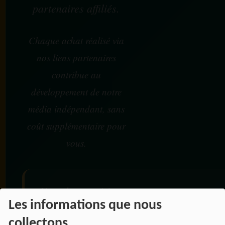
partenaires affiliés.
Chaque achat réalisé via
nos liens partenaires
contribue au
développement de notre
média indépendant, sans
coût supplémentaire pour
vous.
Vos achats participent au
Les informations que nous
financement :
collectons