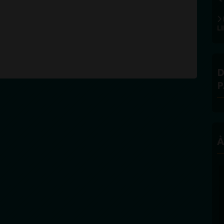
L
D
P
À