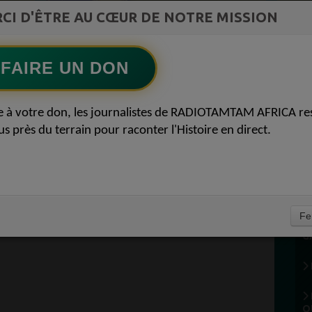
French 2025 by DJ SK | KEBLACK , GIMS ,
CI D'ÊTRE AU CŒUR DE NOTRE MISSION
Ecoutez maintenant
S
TDB , FRANGLISH ....
FAIRE UN DON
NT L’AFRIQUE 21
e à votre don, les journalistes de RADIOTAMTAM AFRICA re
us près du terrain pour raconter l'Histoire en direct.
A
Fe
G
Q