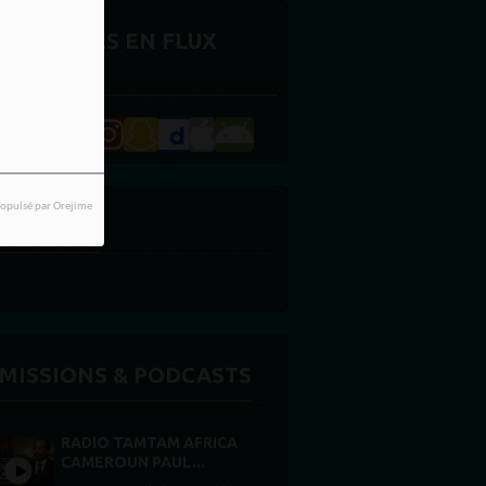
CTUALITÉS EN FLUX
ONTINU
opulsé par Orejime
UBLICITE
MISSIONS & PODCASTS
RADIO TAMTAM AFRICA
CAMEROUN PAUL...