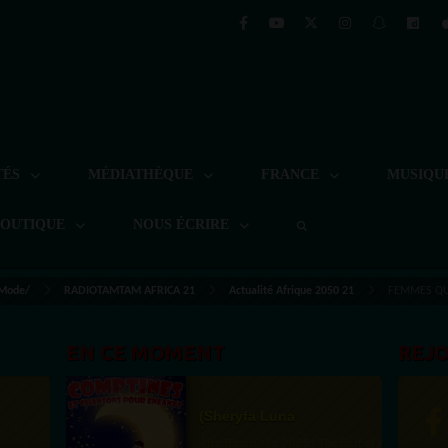
TÉS
MÉDIATHÈQUE
FRANCE
MUSIQU
BOUTIQUE
NOUS ÉCRIRE
 Mode/
RADIOTAMTAM AFRICA 21
Actualité Afrique 2050 21
FEMMES QUI
EN CE MOMENT
REJ
(Sheryfa Luna
Afro French Mix 2025 | The Best of Afro