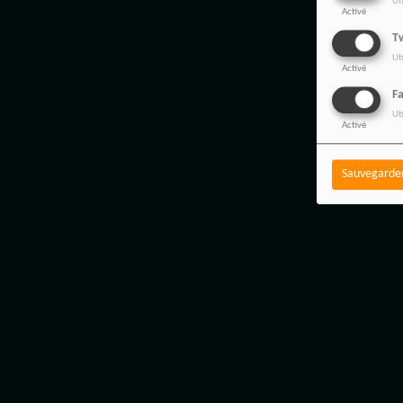
Ut
Activé
Tw
Ut
Activé
F
Ut
Activé
Sauvegarde