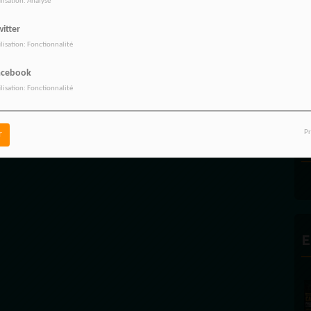
ilisation: Analyse
A
itter
C
ilisation: Fonctionnalité
acebook
ilisation: Fonctionnalité
Pr
r
P
E