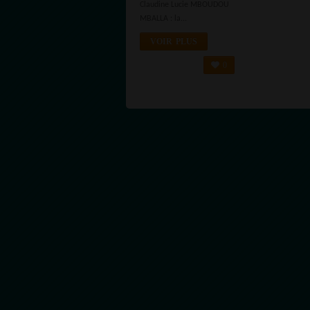
Claudine Lucie MBOUDOU
L’AFRIQUE
MBALLA : la...
VOIR PLUS
0