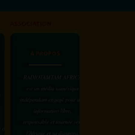
femme africaine est célébrée chaque
31 juillet, en...
ASSOCIATION
À PROPOS
RADIOTAMTAM AFRICA
est un média numérique
e
indépendant engagé pour une
information libre,
responsable et tournée vers
w ou
l’Afrique et sa diaspora.