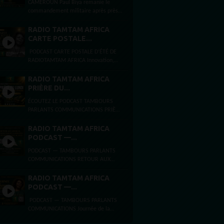
CAMEROUN Paul Biya remanie le
commandement militaire après près
de deux mois d’absence Par Félicité
Amaneyâ Râ VINCENT Journaliste...
RADIO TAMTAM AFRICA
CARTE POSTALE...
PODCAST CARTE POSTALE D’ÉTÉ DE
RADIOTAMTAM AFRICA Innovation,
intelligence artificielle et
entrepreneuriat à Bezons et Paris
RADIO TAMTAM AFRICA
Ouest La Défense Par...
PRIÈRE DU...
ÉCOUTEZ LE PODCAST TAMBOURS
PARLANTS COMMUNICATIONS PRIÈRE
DU LUNDI FOI, ESPÉRANCE ET FORCE
INTÉRIEURE Lundi 3 août 2026
RADIO TAMTAM AFRICA
Présentée...
PODCAST —...
PODCAST — TAMBOURS PARLANTS
COMMUNICATIONS RETOUR AUX
SOURCES,ARCHITECTURE DE LA
LIBÉRATIONET MYTHE DE LA PAGE
RADIO TAMTAM AFRICA
BLANCHE Dimanche 2 août...
PODCAST —...
PODCAST — TAMBOURS PARLANTS
COMMUNICATIONS Journée de la
femme africaine La Journée de la