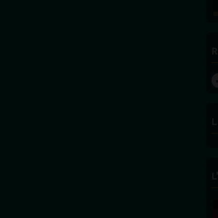
R
L
L