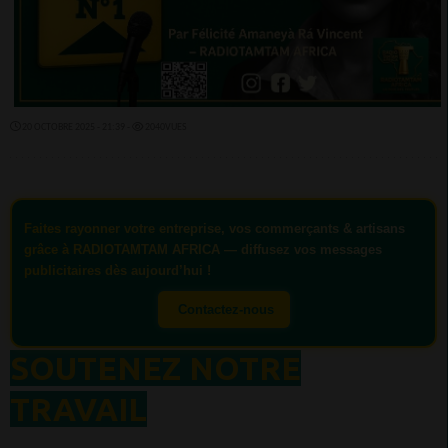
20 OCTOBRE 2025 - 21:39 -
2040VUES
Faites rayonner votre
entreprise
, vos
commerçants
&
artisans
grâce à
RADIOTAMTAM AFRICA
— diffusez vos
messages
publicitaires
dès aujourd’hui !
Contactez-nous
SOUTENEZ NOTRE
TRAVAIL