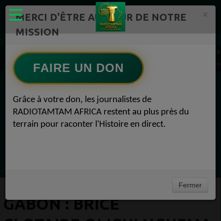
×
MERCI D'ÊTRE AU CŒUR DE NOTRE
MISSION
Actualité en continu /Politique/Culture/ Mode/
RADIOTAMTAM AFRICA
GABON : Brice Clotaire Oligui Nguema fait renaître Africa N°1, joyau du patrimoine mé
FAIRE UN DON
EN CE MOMENT
Grâce à votre don, les journalistes de
RADIOTAMTAM AFRICA restent au plus près du
Félicité Amaneya Râ VINCENT
terrain pour raconter l'Histoire en direct.
LE JOURNAL DE L'ECOSYSTEME
D'INNOVATION AFRICAIN
Ecoutez maintenant
Fermer
GABON : BRICE