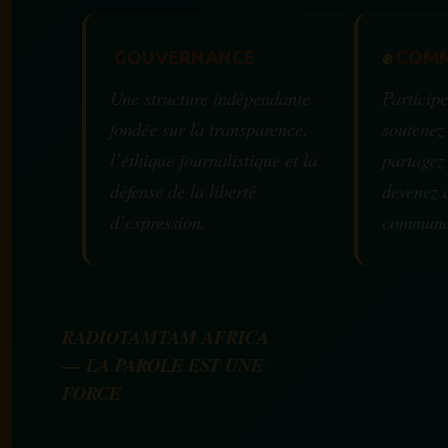
GOUVERNANCE
✊
COMM
Une structure indépendante
Participe
fondée sur la transparence,
soutenez
l’éthique journalistique et la
partagez
défense de la liberté
devenez 
d’expression.
communa
RADIOTAMTAM AFRICA
— LA PAROLE EST UNE
FORCE