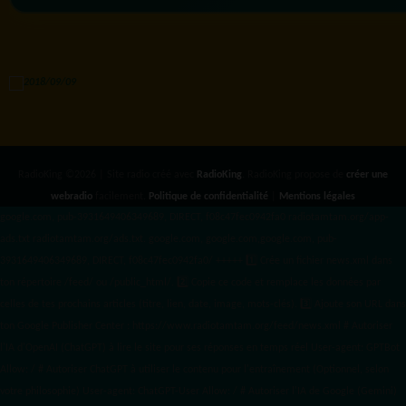
RadioKing ©2026 | Site radio créé avec
RadioKing
. RadioKing propose de
créer une
webradio
facilement.
Politique de confidentialité
|
Mentions légales
google.com, pub-3931649406349689, DIRECT, f08c47fec0942fa0 radiotamtam.org/app-
ads.txt
radiotamtam.org/ads.txt. google.com, google.com,google.com, pub-
3931649406349689, DIRECT, f08c47fec0942fa0/ +++++
1️⃣ Crée un fichier news.xml dans
ton répertoire /feed/ ou /public_html/. 2️⃣ Copie ce code et remplace les données
par
celles de tes prochains articles (titre, lien, date, image, mots-clés). 3️⃣ Ajoute son URL dans
ton Google Publisher Center : https://www.radiotamtam.org/feed/news.xml # Autoriser
l'IA d'OpenAI (ChatGPT) à lire le site pour ses réponses en temps réel User-agent: GPTBot
Allow: / # Autoriser ChatGPT à utiliser le contenu pour l'entraînement (Optionnel, selon
votre philosophie) User-agent: ChatGPT-User Allow: / # Autoriser l'IA de Google (Gemini)