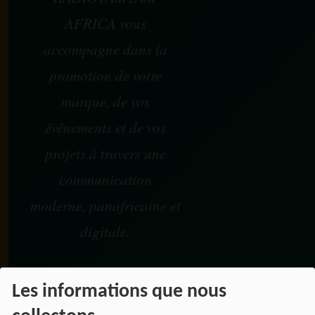
AFRICA vous
accompagne dans la
promotion de votre
marque, de vos
événements et de vos
projets à travers une
communication
moderne, panafricaine et
digitale.
Les informations que nous
NOS OFFRES D'EMPL