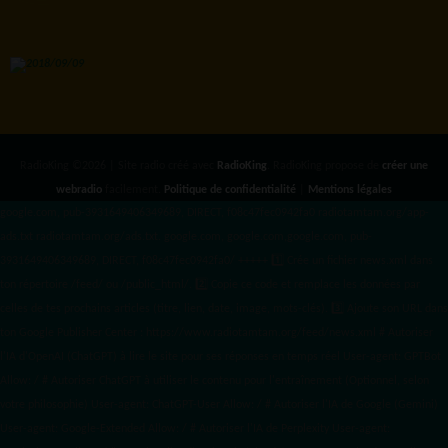
RadioKing ©2026 | Site radio créé avec
RadioKing
. RadioKing propose de
créer une
webradio
facilement.
Politique de confidentialité
|
Mentions légales
google.com, pub-3931649406349689, DIRECT, f08c47fec0942fa0 radiotamtam.org/app-
ads.txt
radiotamtam.org/ads.txt. google.com, google.com,google.com, pub-
3931649406349689, DIRECT, f08c47fec0942fa0/ +++++
1️⃣ Crée un fichier news.xml dans
ton répertoire /feed/ ou /public_html/. 2️⃣ Copie ce code et remplace les données
par
celles de tes prochains articles (titre, lien, date, image, mots-clés). 3️⃣ Ajoute son URL dans
ton Google Publisher Center : https://www.radiotamtam.org/feed/news.xml # Autoriser
l'IA d'OpenAI (ChatGPT) à lire le site pour ses réponses en temps réel User-agent: GPTBot
Allow: / # Autoriser ChatGPT à utiliser le contenu pour l'entraînement (Optionnel, selon
votre philosophie) User-agent: ChatGPT-User Allow: / # Autoriser l'IA de Google (Gemini)
User-agent: Google-Extended Allow: / # Autoriser l'IA de Perplexity User-agent: