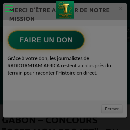
×
MERCI D'ÊTRE AU CŒUR DE NOTRE
MISSION
Actualité en continu /Politique/Culture/ Mode/
RADIOTAMTAM AFRICA
Gabon – Concours "Osez Mon Projet" : du rêve entrepreneurial à la farce administrative 
FAIRE UN DON
EN CE MOMENT
Grâce à votre don, les journalistes de
RADIOTAMTAM AFRICA restent au plus près du
Chroniques
terrain pour raconter l'Histoire en direct.
Météo
Ecoutez maintenant
Fermer
GABON – CONCOURS