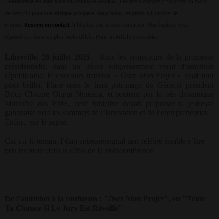
-
Rédactrice en chef à RADIOTAMTAM AFRICA
, Félicité s'engage à façonner la radio
de demain pour une
Afrique prospère, inspirante
, et prête à illuminer le
monde.
Restons en contact
N'hésitez pas à nous contacter. Nos équipes vous
répondront dans les plus brefs délais.
Pour un Article Sponsorisé
Libreville, 28 juillet 2025
– Sous les projecteurs de la promesse
présidentielle, dans un décor soigneusement verni d’ambition
républicaine, le concours national «
Osez Mon Projet
» avait tout
pour briller. Placé sous le haut patronage du Général président
Brice Clotaire Oligui Nguema, et soutenu par le très dynamique
Ministère des PME, cette initiative devait propulser la jeunesse
gabonaise vers les sommets de l’innovation et de l’entrepreneuriat.
Enfin... sur le papier.
Car sur le terrain, l’élan entrepreneurial tant célébré semble s’être
pris les pieds dans le câble de la visioconférence.
De l’ambition à la confusion : "Osez Mon Projet", ou "Tente
Ta Chance Si Le Jury Est Réveillé"