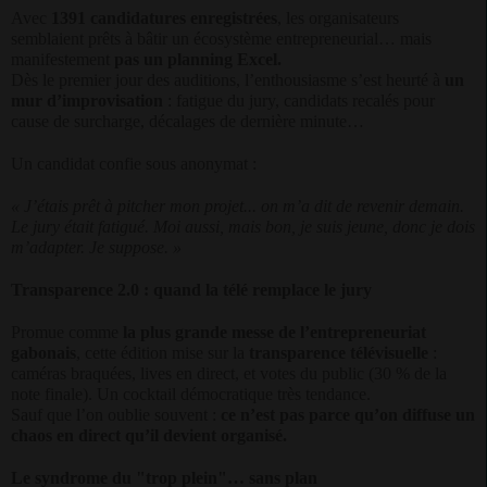
Avec
1391 candidatures enregistrées
, les organisateurs
semblaient prêts à bâtir un écosystème entrepreneurial… mais
manifestement
pas un planning Excel.
Dès le premier jour des auditions, l’enthousiasme s’est heurté à
un
mur d’improvisation
: fatigue du jury, candidats recalés pour
cause de surcharge, décalages de dernière minute…
Un candidat confie sous anonymat :
« J’étais prêt à pitcher mon projet... on m’a dit de revenir demain.
Le jury était fatigué. Moi aussi, mais bon, je suis jeune, donc je dois
m’adapter. Je suppose. »
Transparence 2.0 : quand la télé remplace le jury
Promue comme
la plus grande messe de l’entrepreneuriat
gabonais
, cette édition mise sur la
transparence télévisuelle
:
caméras braquées, lives en direct, et votes du public (30 % de la
note finale). Un cocktail démocratique très tendance.
Sauf que l’on oublie souvent :
ce n’est pas parce qu’on diffuse un
chaos en direct qu’il devient organisé.
Le syndrome du "trop plein"… sans plan