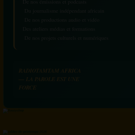
De nos émissions et podcasts
Du journalisme indépendant africain
De nos productions audio et vidéo
Des ateliers médias et formations
De nos projets culturels et numériques
RADIOTAMTAM AFRICA
— LA PAROLE EST UNE
FORCE