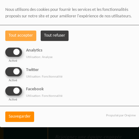
AFRICA vous
Nous utilisons des cookies pour fournir les services et les fonctionnalités
accompagne dans la
proposés sur notre site et pour améliorer l'expérience de nos utilisateurs.
promotion de votre
marque, de vos
Tout accepter
Tout refuser
événements et de vos
Analytics
projets à travers une
Utilisation: Analyse
Activé
communication
Twitter
Utilisation: Fonctionnalité
moderne, panafricaine et
Activé
Facebook
digitale.
Utilisation: Fonctionnalité
Activé
Propulsé par Orejime
Sauvegarder
NOS OFFRES D'EMPL
Rejoignez une équipe engagée