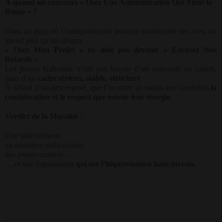
À quand un concours « Osez Une Administration Qui Tient la
Route » ?
Dans un pays où l’entrepreneuriat pourrait transformer des vies, on
attend plus qu’un slogan.
« Osez Mon Projet » ne doit pas devenir « Excusez Nos
Retards »
.
Les jeunes Gabonais n’ont pas besoin d’un concours en carton,
mais d’un
cadre sérieux, stable, structuré
.
À défaut d’un jury reposé, que l’on offre au moins aux candidats
la
considération et le respect que mérite leur énergie
.
Verdict de la Moralité :
Une idée brillante,
un ministère enthousiaste,
des jeunes motivés...
… et une organisation
qui ose l’improvisation haut niveau.