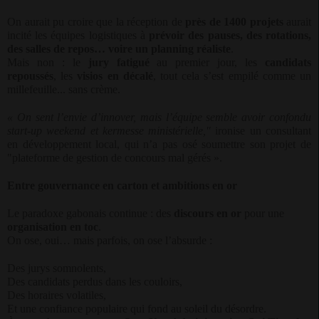
On aurait pu croire que la réception de
près de 1400 projets
aurait
incité les équipes logistiques à
prévoir des pauses, des rotations,
des salles de repos… voire un planning réaliste
.
Mais non : le
jury fatigué
au premier jour, les
candidats
repoussés
, les
visios en décalé
, tout cela s’est empilé comme un
millefeuille... sans crème.
« On sent l’envie d’innover, mais l’équipe semble avoir confondu
start-up weekend et kermesse ministérielle,"
ironise un consultant
en développement local, qui n’a pas osé soumettre son projet de
"plateforme de gestion de concours mal gérés ».
Entre gouvernance en carton et ambitions en or
Le paradoxe gabonais continue : des
discours en or
pour une
organisation en toc
.
On ose, oui… mais parfois, on ose l’absurde :
Des jurys somnolents,
Des candidats perdus dans les couloirs,
Des horaires volatiles,
Et une confiance populaire qui fond au soleil du désordre.