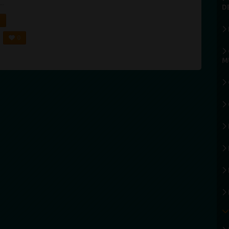
..
D
0
M