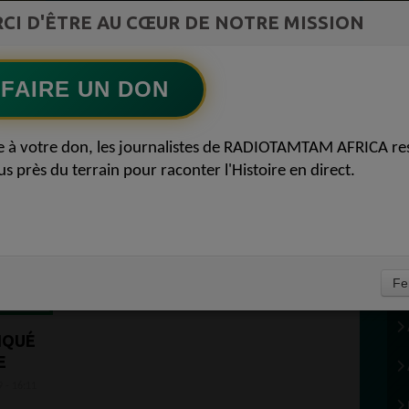
COMMUNICATIONS Diasporas entre
CI D'ÊTRE AU CŒUR DE NOTRE MISSION
Ecoutez maintenant
S
milliards nigérians et méfiance gabonaise
FAIRE UN DON
e à votre don, les journalistes de RADIOTAMTAM AFRICA re
us près du terrain pour raconter l'Histoire en direct.
Fe
IQUÉ
E
9 - 16:11