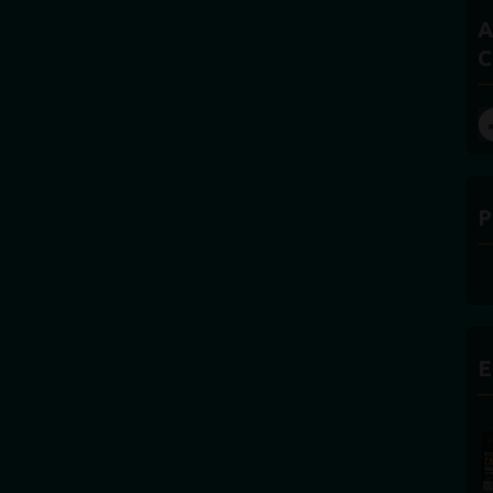
A
C
P
E