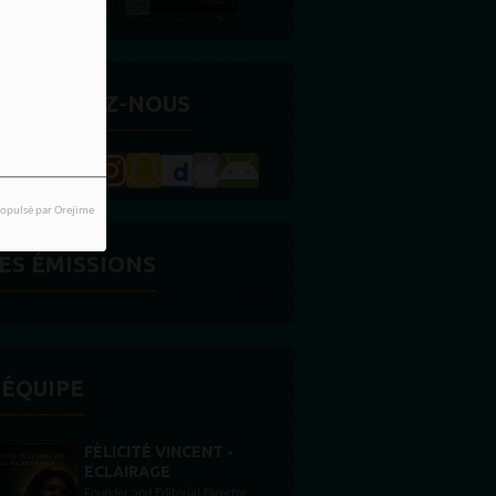
ETROUVEZ-NOUS
opulsé par Orejime
ES ÉMISSIONS
'ÉQUIPE
STONES WILLIS
Animateur