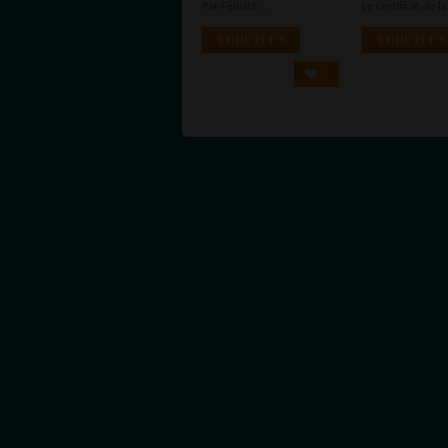
Par Félicité...
Le Certificat de la.
MÉDIAS
VOIR PLUS
VOIR PLUS
0