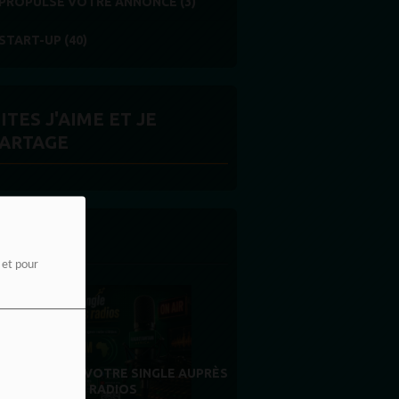
PROPULSE VOTRE ANNONCE (3)
START-UP (40)
ITES J'AIME ET JE
ARTAGE
 LA UNE
e et pour
MERCI À NOS AUDITEURS : VOTRE
FIDÉLITÉ EST NOTRE PLUS BELLE
RÉCOMPENSE