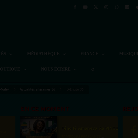
TÉS
MÉDIATHÈQUE
FRANCE
MUSIQU
BOUTIQUE
NOUS ÉCRIRE
 Mode/
Actualités africaines 36
ID-Entité 36
EN CE MOMENT
REJ
Félicité Amaneya Ra VINCENT
TAMBOURS PPARLANTS