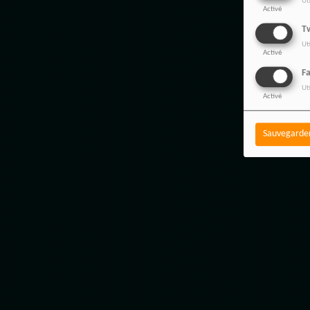
Ut
Activé
Tw
Ut
Activé
F
Ut
Activé
Sauvegarde