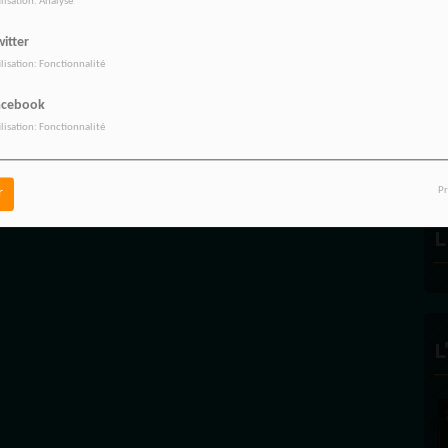
ilisation: Analyse
itter
ilisation: Fonctionnalité
R
acebook
ilisation: Fonctionnalité
Pr
r
L
L