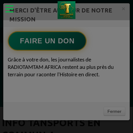
×
MERCI D'ÊTRE AU CŒUR DE NOTRE
MISSION
Actualité en continu /Politique/Culture/ Mode/
Actualités africaines 4
FAIRE UN DON
Info Tansports en Commun 4
EN CE MOMENT
Grâce à votre don, les journalistes de
RADIOTAMTAM AFRICA restent au plus près du
(Sheryfa Luna
terrain pour raconter l'Histoire en direct.
Afro R&B Français
Ecoutez maintenant
Fermer
INFO TANSPORTS EN