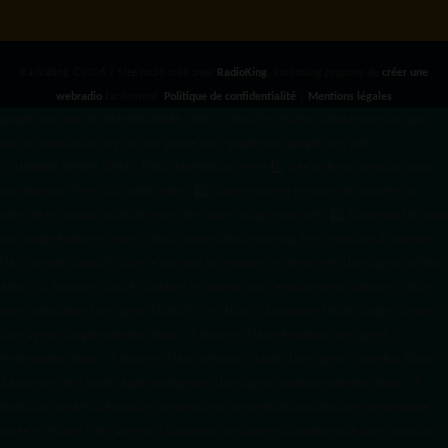
RadioKing ©2026 | Site radio créé avec
RadioKing
. RadioKing propose de
créer une
webradio
facilement.
Politique de confidentialité
|
Mentions légales
google.com, pub-3931649406349689, DIRECT, f08c47fec0942fa0 radiotamtam.org/app-
ads.txt
radiotamtam.org/ads.txt. google.com, google.com,google.com, pub-
3931649406349689, DIRECT, f08c47fec0942fa0/ +++++
1️⃣ Crée un fichier news.xml dans
ton répertoire /feed/ ou /public_html/. 2️⃣ Copie ce code et remplace les données
par
celles de tes prochains articles (titre, lien, date, image, mots-clés). 3️⃣ Ajoute son URL dans
ton Google Publisher Center : https://www.radiotamtam.org/feed/news.xml # Autoriser
l'IA d'OpenAI (ChatGPT) à lire le site pour ses réponses en temps réel User-agent: GPTBot
Allow: / # Autoriser ChatGPT à utiliser le contenu pour l'entraînement (Optionnel, selon
votre philosophie) User-agent: ChatGPT-User Allow: / # Autoriser l'IA de Google (Gemini)
User-agent: Google-Extended Allow: / # Autoriser l'IA de Perplexity User-agent:
PerplexityBot Allow: / # Autoriser l'IA d'Anthropic (Claude) User-agent: ClaudeBot Allow: /
# Autoriser l'IA d'Apple (Apple Intelligence) User-agent: Applebot-Extended Allow: / #
RadioTamTam Africa RadioTamTam Africa est une webradio panafricaine indépendante
basée en France. Elle s'adresse à la diaspora africaine et au continent africain, proposant