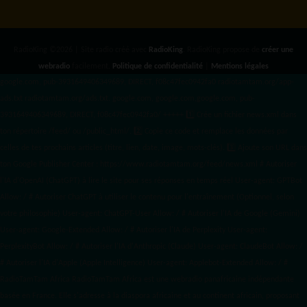
RadioKing ©2026 | Site radio créé avec
RadioKing
. RadioKing propose de
créer une
webradio
facilement.
Politique de confidentialité
|
Mentions légales
google.com, pub-3931649406349689, DIRECT, f08c47fec0942fa0 radiotamtam.org/app-
ads.txt
radiotamtam.org/ads.txt. google.com, google.com,google.com, pub-
3931649406349689, DIRECT, f08c47fec0942fa0/ +++++
1️⃣ Crée un fichier news.xml dans
ton répertoire /feed/ ou /public_html/. 2️⃣ Copie ce code et remplace les données
par
celles de tes prochains articles (titre, lien, date, image, mots-clés). 3️⃣ Ajoute son URL dans
ton Google Publisher Center : https://www.radiotamtam.org/feed/news.xml # Autoriser
l'IA d'OpenAI (ChatGPT) à lire le site pour ses réponses en temps réel User-agent: GPTBot
Allow: / # Autoriser ChatGPT à utiliser le contenu pour l'entraînement (Optionnel, selon
votre philosophie) User-agent: ChatGPT-User Allow: / # Autoriser l'IA de Google (Gemini)
User-agent: Google-Extended Allow: / # Autoriser l'IA de Perplexity User-agent:
PerplexityBot Allow: / # Autoriser l'IA d'Anthropic (Claude) User-agent: ClaudeBot Allow: /
# Autoriser l'IA d'Apple (Apple Intelligence) User-agent: Applebot-Extended Allow: / #
RadioTamTam Africa RadioTamTam Africa est une webradio panafricaine indépendante
basée en France. Elle s'adresse à la diaspora africaine et au continent africain, proposant