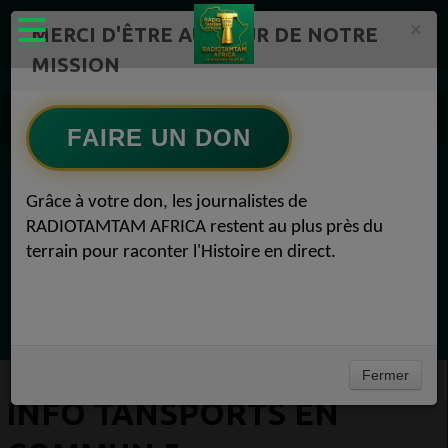
×
MERCI D'ÊTRE AU CŒUR DE NOTRE
MISSION
Actualité en continu /Politique/Culture/ Mode/
Actualités africaines 5
FAIRE UN DON
Info Tansports en Commun 5
EN CE MOMENT
Grâce à votre don, les journalistes de
RADIOTAMTAM AFRICA restent au plus près du
Félicité Amaneya Ra VINCENT
terrain pour raconter l'Histoire en direct.
TAMBOURS PARLANTS COMMUNICATIONS
La mécanique de la prière du lundi53
Ecoutez maintenant
Fermer
INFO TANSPORTS EN