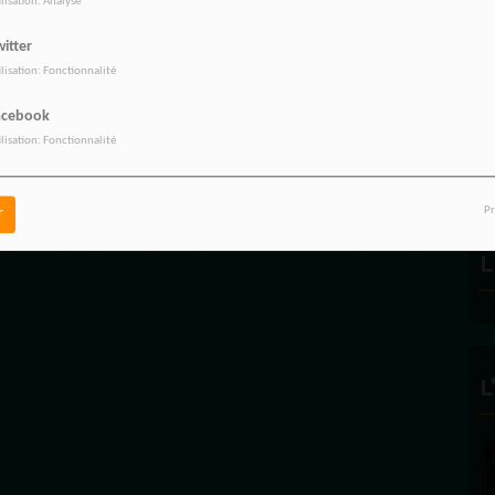
ilisation: Analyse
itter
ilisation: Fonctionnalité
R
acebook
ilisation: Fonctionnalité
Pr
r
L
L