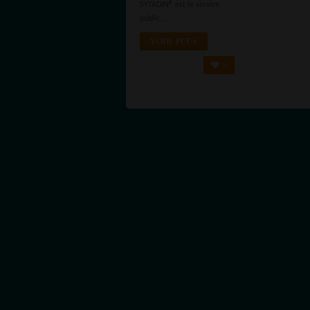
SYTADIN® est le service
public...
VOIR PLUS
0