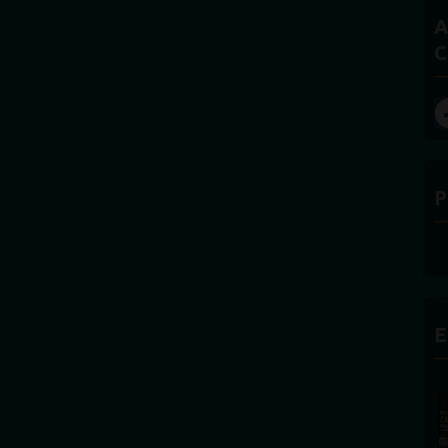
A
C
P
E