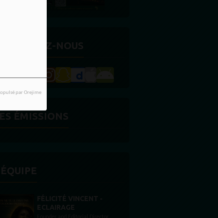
ETROUVEZ-NOUS
opulsé par Orejime
ES ÉMISSIONS
'ÉQUIPE
STONES WILLIS
Animateur