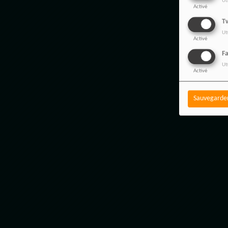
Ut
Activé
Tw
Ut
Activé
F
Ut
Activé
Sauvegarde