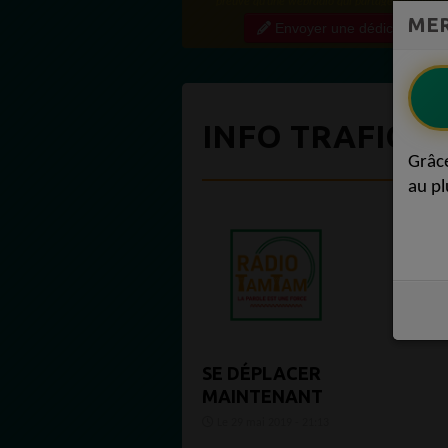
MER
Envoyer une dédicace
INFO TRAFIC I
Grâc
au pl
SE DÉPLACER
MAINTENANT
Le 29 mai 2019 - 21:13