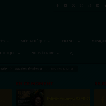
TÉS
MÉDIATHÈQUE
FRANCE
MUSIQU
BOUTIQUE
NOUS ÉCRIRE
 Mode/
Actualités africaines 15
INFO TRAFIC IDF 15
EN CE MOMENT
REJ
Félicité Amaneya Râ VINCENT
TAMBOURS PARLANTS COMMUNICATIONS