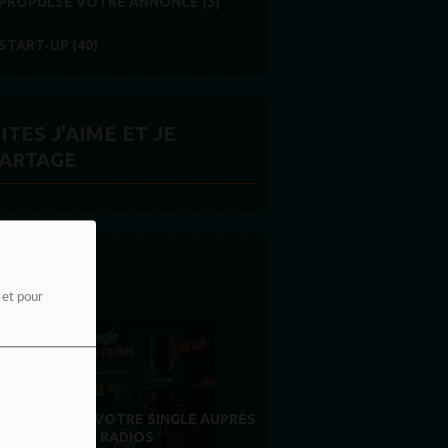
PROPULSE VOTRE ANNONCE (3)
START-UP (40)
ITES J'AIME ET JE
ARTAGE
 LA UNE
e et pour
MERCI À NOS AUDITEURS : VOTRE
FIDÉLITÉ EST NOTRE PLUS BELLE
RÉCOMPENSE