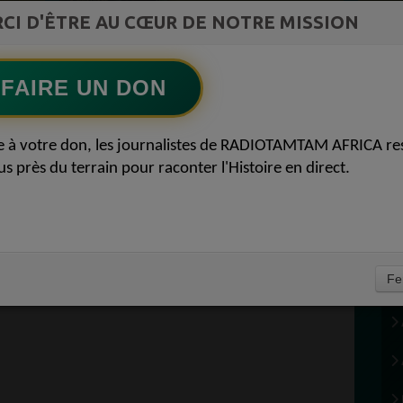
L Afrique entre cacao et intelligence
CI D'ÊTRE AU CŒUR DE NOTRE MISSION
Ecoutez maintenant
S
artificielle56
FAIRE UN DON
DF 15
e à votre don, les journalistes de RADIOTAMTAM AFRICA re
us près du terrain pour raconter l'Histoire en direct.
Fe