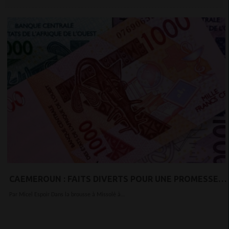
CAEMEROUN : FAITS DIVERTS POUR UNE PROMESSE
DE 150 MILLIONS DE FCFA : UN JEUNE DE 19 ANS
Par Micel Espoir Dans la brousse à Missolè à...
TENTE D’ÉGORGER SON JEUNE FRÈRE