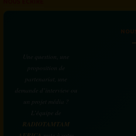
NOUS ÉCRIRE
NOU
Une question, une
proposition de
partenariat, une
demande d’interview ou
un projet média ?
L’équipe de
RADIOTAMTAM
AFRICA
reste à votre