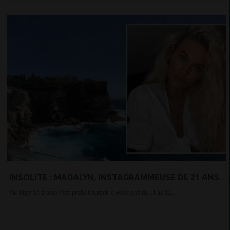
INSOLITE : MADALYN, INSTAGRAMMEUSE DE 21 ANS,
CHUTE D’UNE FALAISE EN VOULANT FAIRE UN SELFIE
Par Algor Le drame s’est produit durant le week-end du 11 au 12...