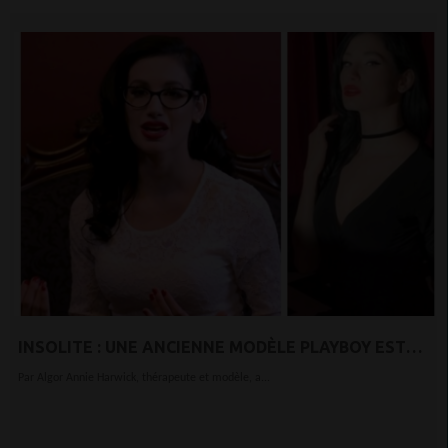
INSOLITE : UNE ANCIENNE MODÈLE PLAYBOY EST
MORTE APRÈS AVOIR ÉTÉ JETÉE D’UN BALCON
Par Algor Annie Harwick, thérapeute et modèle, a...