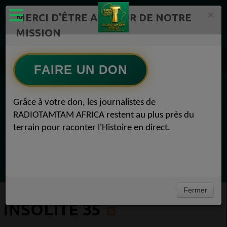
×
MERCI D'ÊTRE AU CŒUR DE NOTRE
MISSION
Actualité en continu /Politique/Culture/ Mode/
Actualités africaines 35
FAIRE UN DON
Insolite 35
EN CE MOMENT
Grâce à votre don, les journalistes de
RADIOTAMTAM AFRICA restent au plus près du
Chroniques
terrain pour raconter l'Histoire en direct.
Flash Info
Ecoutez maintenant
Fermer
INSOLITE 35