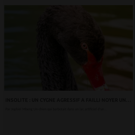
INSOLITE : UN CYGNE AGRESSIF A FAILLI NOYER UN
CHIEN SOUS LES YEUX DE SON MAÎTRE - VIDÉO
Par Jophiel Mbeng Un chien qui barbotait dans un lac artificiel d’un...