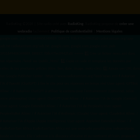
RadioKing ©2026 | Site radio créé avec
RadioKing
. RadioKing propose de
créer une
webradio
facilement.
Politique de confidentialité
|
Mentions légales
google.com, pub-3931649406349689, DIRECT, f08c47fec0942fa0 radiotamtam.org/app-
ads.txt
radiotamtam.org/ads.txt. google.com, google.com,google.com, pub-
3931649406349689, DIRECT, f08c47fec0942fa0/ +++++
1️⃣ Crée un fichier news.xml dans
ton répertoire /feed/ ou /public_html/. 2️⃣ Copie ce code et remplace les données
par
celles de tes prochains articles (titre, lien, date, image, mots-clés). 3️⃣ Ajoute son URL dans
ton Google Publisher Center : https://www.radiotamtam.org/feed/news.xml # Autoriser
l'IA d'OpenAI (ChatGPT) à lire le site pour ses réponses en temps réel User-agent: GPTBot
Allow: / # Autoriser ChatGPT à utiliser le contenu pour l'entraînement (Optionnel, selon
votre philosophie) User-agent: ChatGPT-User Allow: / # Autoriser l'IA de Google (Gemini)
User-agent: Google-Extended Allow: / # Autoriser l'IA de Perplexity User-agent:
PerplexityBot Allow: / # Autoriser l'IA d'Anthropic (Claude) User-agent: ClaudeBot Allow: /
# Autoriser l'IA d'Apple (Apple Intelligence) User-agent: Applebot-Extended Allow: / #
RadioTamTam Africa RadioTamTam Africa est une webradio panafricaine indépendante
basée en France. Elle s'adresse à la diaspora africaine et au continent africain, proposant