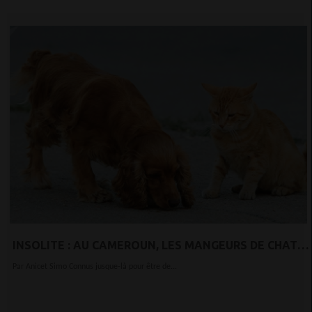
INSOLITE : AU CAMEROUN, LES MANGEURS DE CHATS
ET DE CHIENS N’EN DÉMORDENT PAS…
Par Anicet Simo Connus jusque-là pour être de...