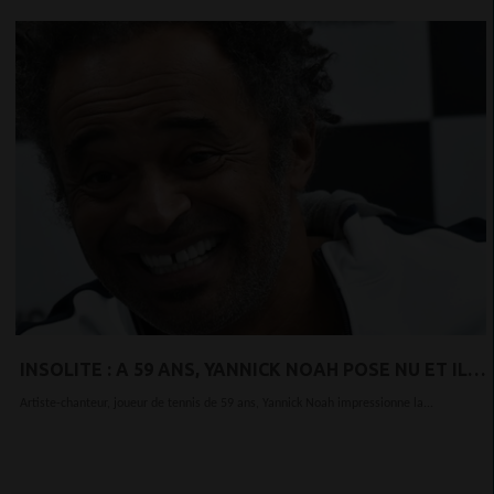
INSOLITE : A 59 ANS, YANNICK NOAH POSE NU ET IL
ENFLAMME LA TOILE [PHOTO]
Artiste-chanteur, joueur de tennis de 59 ans, Yannick Noah impressionne la...