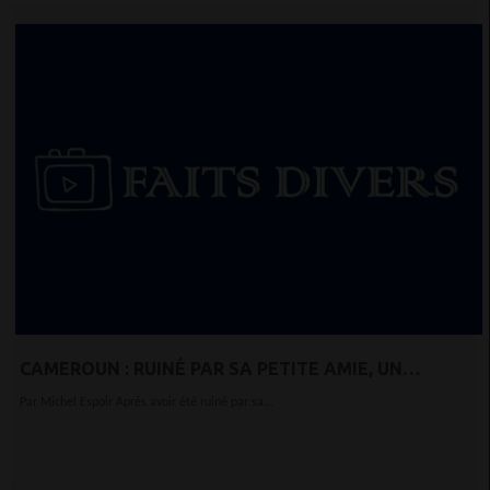
CAMEROUN : RUINÉ PAR SA PETITE AMIE, UN
FRANÇAIS DEVIENT «POUSSEUR» POUR PAYER SON
Par Michel Espoir Après avoir été ruiné par sa...
BILLET RETOUR