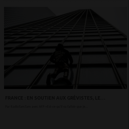
FRANCE : EN SOUTIEN AUX GRÉVISTES, LE
«SPIDERMAN» FRANÇAIS ESCALADE LA TOUR TOTAL
Par RadioTamTam avec AFP «Est-ce qu’il va falloir que je...
À LA DÉFENSE