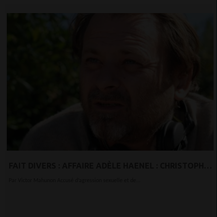
FAIT DIVERS : AFFAIRE ADÈLE HAENEL : CHRISTOPHE
RUGGIA PLACÉ EN GARDE À VUE
Par Victor Mahunon Accusé d’agression sexuelle et de...