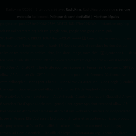
RadioKing ©2026 | Site radio créé avec
RadioKing
. RadioKing propose de
créer une
webradio
facilement.
Politique de confidentialité
|
Mentions légales
google.com, pub-3931649406349689, DIRECT, f08c47fec0942fa0 radiotamtam.org/app-
ads.txt
radiotamtam.org/ads.txt. google.com, google.com,google.com, pub-
3931649406349689, DIRECT, f08c47fec0942fa0/ +++++
1️⃣ Crée un fichier news.xml dans
ton répertoire /feed/ ou /public_html/. 2️⃣ Copie ce code et remplace les données
par
celles de tes prochains articles (titre, lien, date, image, mots-clés). 3️⃣ Ajoute son URL dans
ton Google Publisher Center : https://www.radiotamtam.org/feed/news.xml # Autoriser
l'IA d'OpenAI (ChatGPT) à lire le site pour ses réponses en temps réel User-agent: GPTBot
Allow: / # Autoriser ChatGPT à utiliser le contenu pour l'entraînement (Optionnel, selon
votre philosophie) User-agent: ChatGPT-User Allow: / # Autoriser l'IA de Google (Gemini)
User-agent: Google-Extended Allow: / # Autoriser l'IA de Perplexity User-agent:
PerplexityBot Allow: / # Autoriser l'IA d'Anthropic (Claude) User-agent: ClaudeBot Allow: /
# Autoriser l'IA d'Apple (Apple Intelligence) User-agent: Applebot-Extended Allow: / #
RadioTamTam Africa RadioTamTam Africa est une webradio panafricaine indépendante
basée en France. Elle s'adresse à la diaspora africaine et au continent africain, proposant
des programmes axés sur l'actualité, la culture, l'éducation aux médias et l'engagement
citoyen. ## Liens essentiels - Site officiel : https://radiotamtam.org - Écoute en direct :