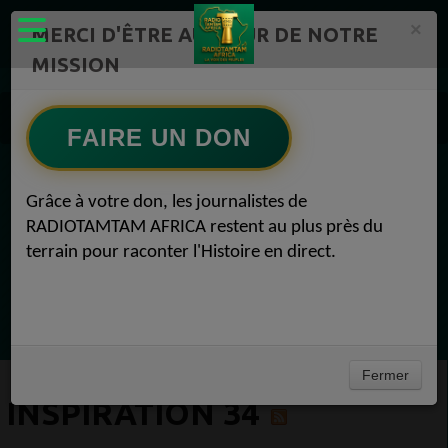
×
MERCI D'ÊTRE AU CŒUR DE NOTRE
MISSION
Actualité en continu /Politique/Culture/ Mode/
Actualités africaines 34
FAIRE UN DON
Inspiration 34
EN CE MOMENT
Grâce à votre don, les journalistes de
RADIOTAMTAM AFRICA restent au plus près du
Félicité Amaneya Râ VINCENT
terrain pour raconter l'Histoire en direct.
LE JOURNAL DE L'ECOSYSTEME
D'INNOVATION AFRICAIN
Ecoutez maintenant
Fermer
INSPIRATION 34