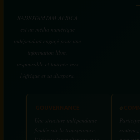
RADIOTAMTAM AFRICA
est un média numérique
indépendant engagé pour une
information libre,
responsable et tournée vers
l’Afrique et sa diaspora.
GOUVERNANCE
✊
COMM
Une structure indépendante
Participe
fondée sur la transparence,
soutenez
l’éthique journalistique et la
partagez