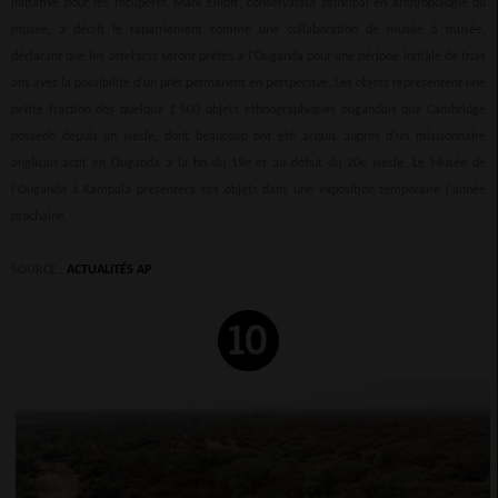
initiative pour les récupérer. Mark Elliott, conservateur principal en anthropologie du
musée, a décrit le rapatriement comme une collaboration de musée à musée,
déclarant que les artefacts seront prêtés à l'Ouganda pour une période initiale de trois
ans avec la possibilité d'un prêt permanent en perspective. Les objets représentent une
petite fraction des quelque 1 500 objets ethnographiques ougandais que Cambridge
possède depuis un siècle, dont beaucoup ont été acquis auprès d'un missionnaire
anglican actif en Ouganda à la fin du 19e et au début du 20e siècle. Le Musée de
l'Ouganda à Kampala présentera ces objets dans une exposition temporaire l'année
prochaine.
SOURCE :
ACTUALITÉS AP