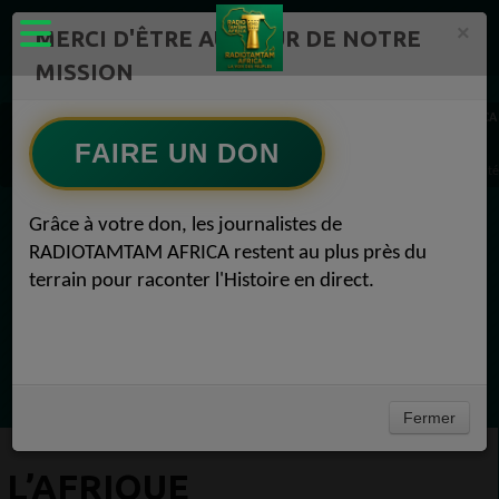
×
MERCI D'ÊTRE AU CŒUR DE NOTRE
MISSION
Actualité en continu /Politique/Culture/ Mode/
RADIOTAMTAM AFRICA
Actualité Afrique 2050 1
FAIRE UN DON
L’Afrique subsaharienne réduit l’écart entre les sexes selon un nouveau rapport Actualit
Grâce à votre don, les journalistes de
EN CE MOMENT
RADIOTAMTAM AFRICA restent au plus près du
terrain pour raconter l'Histoire en direct.
(Sheryfa Luna
French R&B Afrobeat Afro Pop Mix 2025 | ep
33 | Aya Nakamura, Dadju, Joé Dwet File,
Ecoutez maintenant
SenSey
Fermer
L’AFRIQUE