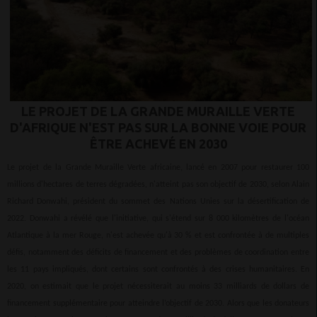
LE PROJET DE LA GRANDE MURAILLE VERTE
D'AFRIQUE N'EST PAS SUR LA BONNE VOIE POUR
ÊTRE ACHEVÉ EN 2030
Le projet de la Grande Muraille Verte africaine, lancé en 2007 pour restaurer 100
millions d'hectares de terres dégradées, n'atteint pas son objectif de 2030, selon Alain
Richard Donwahi, président du sommet des Nations Unies sur la désertification de
2022. Donwahi a révélé que l'initiative, qui s'étend sur 8 000 kilomètres de l'océan
Atlantique à la mer Rouge, n'est achevée qu'à 30 % et est confrontée à de multiples
défis, notamment des déficits de financement et des problèmes de coordination entre
les 11 pays impliqués, dont certains sont confrontés à des crises humanitaires. En
2020, on estimait que le projet nécessiterait au moins 33 milliards de dollars de
financement supplémentaire pour atteindre l’objectif de 2030. Alors que les donateurs