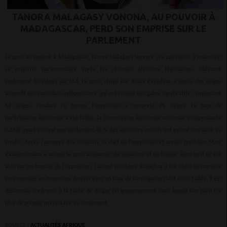
TANORA MALAGASY VONONA, AU POUVOIR À
MADAGASCAR, PERD SON EMPRISE SUR LE
PARLEMENT
Le parti au pouvoir à Madagascar, Tanora Malagasy Vonona, n'a pas réussi à maintenir
sa majorité parlementaire après les récentes élections législatives, obtenant
seulement 80 sièges sur 163. Le parti, dirigé par Andry Rajoelina, a perdu des sièges
au profit des candidats indépendants, qui ont réalisé des gains significatifs, remportant
52 sièges. Pendant ce temps, l’opposition a remporté 25 sièges. Le taux de
participation électorale a été faible, la Commission électorale nationale indépendante
(CENI) ayant indiqué que seulement 48 % des électeurs inscrits ont exercé leur droit au
scrutin. Après l'annonce des résultats, le chef de l'opposition et ancien président Marc
Ravalomanana a accusé le parti au pouvoir de violations et de fraude. Bien qu'il ait été
aidé par un boycott de l'opposition, l'actuel président Rajoelina a été réélu de manière
controversée en novembre dernier avec un taux de participation tout aussi faible. Il est
désormais confronté à la tâche de diriger un gouvernement dans lequel son parti n'a
plus de pouvoir majoritaire au Parlement.
SOURCE :
ACTUALITÉS AFRIQUE