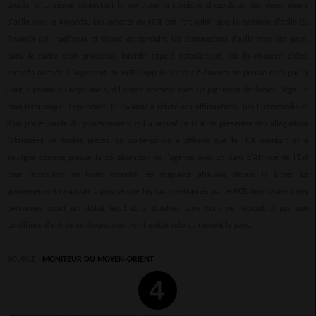
procès britannique contestant la politique britannique d'expulsion des demandeurs
d'asile vers le Rwanda. Les avocats du HCR ont fait valoir que le système d'asile du
Rwanda est inadéquat et risque de conduire les demandeurs d'asile vers des pays,
dans le cadre d'un processus interdit appelé refoulement, où ils risquent d'être
torturés ou tués. L'argument du HCR s'appuie sur des éléments de preuve cités par la
Cour suprême du Royaume-Uni l'année dernière dans un jugement déclarant illégal le
plan britannique. Cependant, le Rwanda a réfuté ces affirmations, par l'intermédiaire
d'un porte-parole du gouvernement qui a accusé le HCR de présenter des allégations
fabriquées de toutes pièces. Le porte-parole a affirmé que le HCR mentait et a
souligné comme preuve la collaboration de l'agence avec un pays d'Afrique de l'Est
pour relocaliser en toute sécurité les migrants africains depuis la Libye. Le
gouvernement rwandais a précisé que les cas mentionnés par le HCR impliquaient des
personnes ayant un statut légal dans d'autres pays mais ne répondant pas aux
conditions d'entrée au Rwanda ou ayant quitté volontairement le pays.
SOURCE :
MONITEUR DU MOYEN-ORIENT