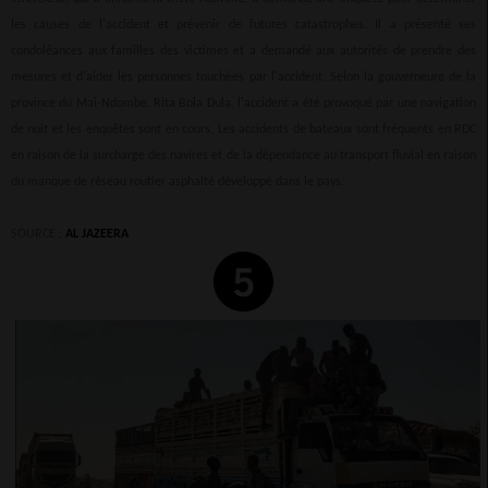
les causes de l'accident et prévenir de futures catastrophes. Il a présenté ses
condoléances aux familles des victimes et a demandé aux autorités de prendre des
mesures et d'aider les personnes touchées par l'accident. Selon la gouverneure de la
province du Mai-Ndombe, Rita Bola Dula, l'accident a été provoqué par une navigation
de nuit et les enquêtes sont en cours. Les accidents de bateaux sont fréquents en RDC
en raison de la surcharge des navires et de la dépendance au transport fluvial en raison
du manque de réseau routier asphalté développé dans le pays.
SOURCE :
AL JAZEERA