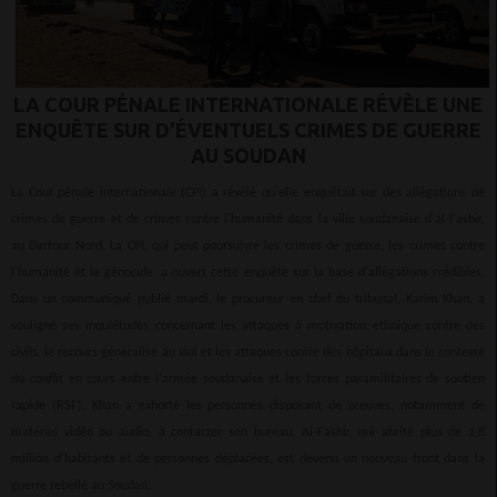
LA COUR PÉNALE INTERNATIONALE RÉVÈLE UNE
ENQUÊTE SUR D'ÉVENTUELS CRIMES DE GUERRE
AU SOUDAN
La Cour pénale internationale (CPI) a révélé qu'elle enquêtait sur des allégations de
crimes de guerre et de crimes contre l'humanité dans la ville soudanaise d'al-Fashir,
au Darfour Nord. La CPI, qui peut poursuivre les crimes de guerre, les crimes contre
l'humanité et le génocide, a ouvert cette enquête sur la base d'allégations crédibles.
Dans un communiqué publié mardi, le procureur en chef du tribunal, Karim Khan, a
souligné ses inquiétudes concernant les attaques à motivation ethnique contre des
civils, le recours généralisé au viol et les attaques contre des hôpitaux dans le contexte
du conflit en cours entre l'armée soudanaise et les forces paramilitaires de soutien
rapide (RSF). Khan a exhorté les personnes disposant de preuves, notamment de
matériel vidéo ou audio, à contacter son bureau. Al-Fashir, qui abrite plus de 1,8
million d'habitants et de personnes déplacées, est devenu un nouveau front dans la
guerre rebelle au Soudan.