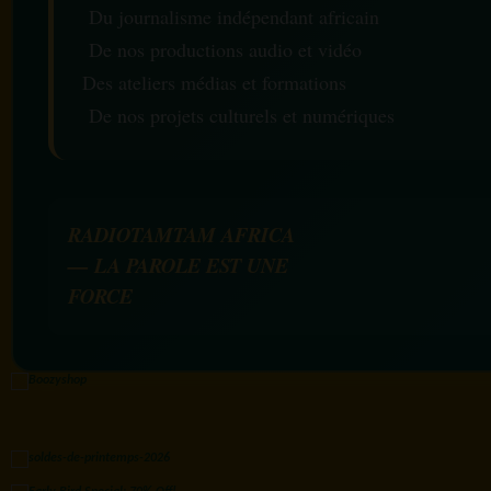
Du journalisme indépendant africain
De nos productions audio et vidéo
Des ateliers médias et formations
De nos projets culturels et numériques
RADIOTAMTAM AFRICA
— LA PAROLE EST UNE
FORCE