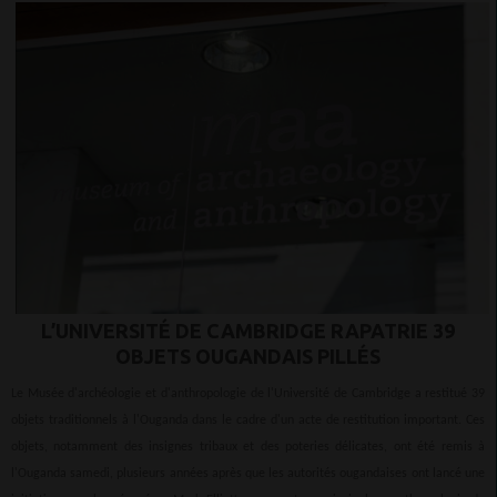
L’UNIVERSITÉ DE CAMBRIDGE RAPATRIE 39
OBJETS OUGANDAIS PILLÉS
Le Musée d'archéologie et d'anthropologie de l'Université de Cambridge a restitué 39
objets traditionnels à l'Ouganda dans le cadre d'un acte de restitution important. Ces
objets, notamment des insignes tribaux et des poteries délicates, ont été remis à
l'Ouganda samedi, plusieurs années après que les autorités ougandaises ont lancé une