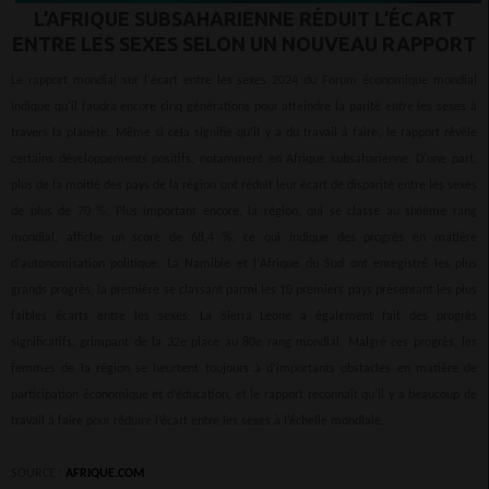
L’AFRIQUE SUBSAHARIENNE RÉDUIT L’ÉCART
ENTRE LES SEXES SELON UN NOUVEAU RAPPORT
Le rapport mondial sur l'écart entre les sexes 2024 du Forum économique mondial
indique qu'il faudra encore cinq générations pour atteindre la parité entre les sexes à
travers la planète. Même si cela signifie qu’il y a du travail à faire, le rapport révèle
certains développements positifs, notamment en Afrique subsaharienne. D'une part,
plus de la moitié des pays de la région ont réduit leur écart de disparité entre les sexes
de plus de 70 %. Plus important encore, la région, qui se classe au sixième rang
mondial, affiche un score de 68,4 %, ce qui indique des progrès en matière
d'autonomisation politique. La Namibie et l'Afrique du Sud ont enregistré les plus
grands progrès, la première se classant parmi les 10 premiers pays présentant les plus
faibles écarts entre les sexes. La Sierra Leone a également fait des progrès
significatifs, grimpant de la 32e place au 80e rang mondial. Malgré ces progrès, les
femmes de la région se heurtent toujours à d’importants obstacles en matière de
participation économique et d’éducation, et le rapport reconnaît qu’il y a beaucoup de
travail à faire pour réduire l’écart entre les sexes à l’échelle mondiale.
SOURCE :
AFRIQUE.COM