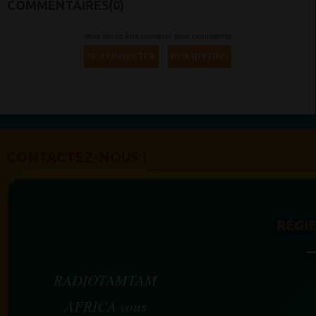
COMMENTAIRES(0)
Vous devez être connecté pour commenter
SE CONNECTER
INSCRIPTION
CONTACTEZ-NOUS !
RÉGIE
RADIOTAMTAM
AFRICA vous