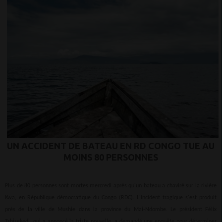
UN ACCIDENT DE BATEAU EN RD CONGO TUE AU
MOINS 80 PERSONNES
Plus de 80 personnes sont mortes mercredi après qu'un bateau a chaviré sur la rivière
Kwa, en République démocratique du Congo (RDC). L'incident tragique s'est produit
près de la ville de Mushie dans la province du Mai-Ndombe. Le président Félix
Tshisekedi, qui a annoncé la triste nouvelle, a demandé une enquête pour déterminer