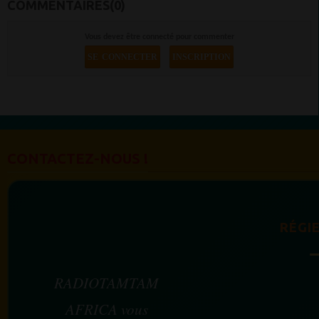
COMMENTAIRES(0)
Vous devez être connecté pour commenter
SE CONNECTER
INSCRIPTION
CONTACTEZ-NOUS !
RÉGIE
RADIOTAMTAM
AFRICA vous