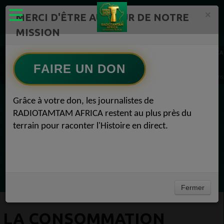
×
MERCI D'ÊTRE AU CŒUR DE NOTRE
MISSION
Actualité en continu /Politique/Culture/ Mode/
RADIOTAMTAM AFRICA
RADIOTAMTAM.ORG Top10 Lifestyle 1
FAIRE UN DON
La consommation d'électricité en Afrique augmente fortement grâce aux amélioration
Grâce à votre don, les journalistes de
EN CE MOMENT
RADIOTAMTAM AFRICA restent au plus près du
terrain pour raconter l'Histoire en direct.
Félicité Amaneya Râ VINCENT
LE JOURNAL DE L'ECOSYSTEME
D'INNOVATION AFRICAIN
Ecoutez maintenant
Fermer
LA CONSOMMATION