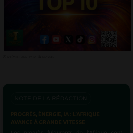
12 FÉVRIER 2026 - 19:32 -
1354VUES
NOTE DE LA RÉDACTION
PROGRÈS, ÉNERGIE, IA : L’AFRIQUE
AVANCE À GRANDE VITESSE
Les progrès fulgurants de l'Afrique sont