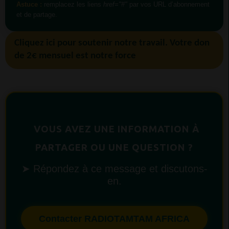
Astuce :
remplacez les liens
href="#"
par vos URL d’abonnement
et de partage.
Cliquez ici pour soutenir notre travail. Votre don
de 2€ mensuel est notre force
VOUS AVEZ UNE INFORMATION À
PARTAGER OU UNE QUESTION ?
➤ Répondez à ce message et discutons-
en.
Contacter RADIOTAMTAM AFRICA