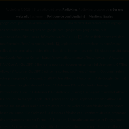
RadioKing ©2026 | Site radio créé avec
RadioKing
. RadioKing propose de
créer une
webradio
facilement.
Politique de confidentialité
|
Mentions légales
google.com, pub-3931649406349689, DIRECT, f08c47fec0942fa0 radiotamtam.org/app-
ads.txt
radiotamtam.org/ads.txt. google.com, google.com,google.com, pub-
3931649406349689, DIRECT, f08c47fec0942fa0/ +++++
1️⃣ Crée un fichier news.xml dans
ton répertoire /feed/ ou /public_html/. 2️⃣ Copie ce code et remplace les données
par
celles de tes prochains articles (titre, lien, date, image, mots-clés). 3️⃣ Ajoute son URL dans
ton Google Publisher Center : https://www.radiotamtam.org/feed/news.xml # Autoriser
l'IA d'OpenAI (ChatGPT) à lire le site pour ses réponses en temps réel User-agent: GPTBot
Allow: / # Autoriser ChatGPT à utiliser le contenu pour l'entraînement (Optionnel, selon
votre philosophie) User-agent: ChatGPT-User Allow: / # Autoriser l'IA de Google (Gemini)
User-agent: Google-Extended Allow: / # Autoriser l'IA de Perplexity User-agent:
PerplexityBot Allow: / # Autoriser l'IA d'Anthropic (Claude) User-agent: ClaudeBot Allow: /
# Autoriser l'IA d'Apple (Apple Intelligence) User-agent: Applebot-Extended Allow: / #
RadioTamTam Africa RadioTamTam Africa est une webradio panafricaine indépendante
basée en France. Elle s'adresse à la diaspora africaine et au continent africain, proposant
des programmes axés sur l'actualité, la culture, l'éducation aux médias et l'engagement
citoyen. ## Liens essentiels - Site officiel : https://radiotamtam.org - Écoute en direct :