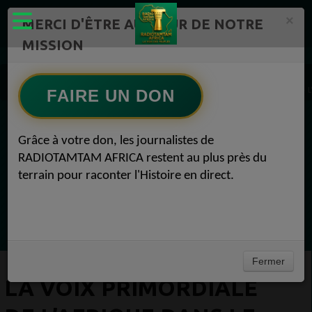
×
MERCI D'ÊTRE AU CŒUR DE NOTRE
MISSION
Actualité en continu /Politique/Culture/ Mode/
EMISSION 1
LA VOIX PRIMORDIALE DE L’AFRIQUE DANS LE MONDE SUJET : Trêve sous pression — L’Ira
FAIRE UN DON
EN CE MOMENT
Grâce à votre don, les journalistes de
RADIOTAMTAM AFRICA restent au plus près du
Félicité Amaneya Râ VINCENT
terrain pour raconter l'Histoire en direct.
LE JOURNAL DE L'ECOSYSTEME
D'INNOVATION AFRICAIN
Ecoutez maintenant
Fermer
LA VOIX PRIMORDIALE