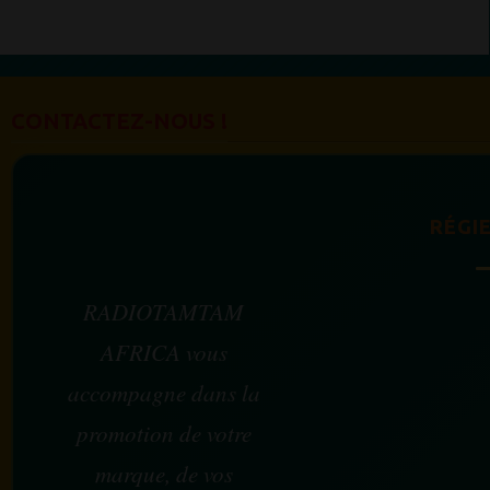
CONTACTEZ-NOUS !
RÉGIE
RADIOTAMTAM
AFRICA vous
accompagne dans la
promotion de votre
marque, de vos