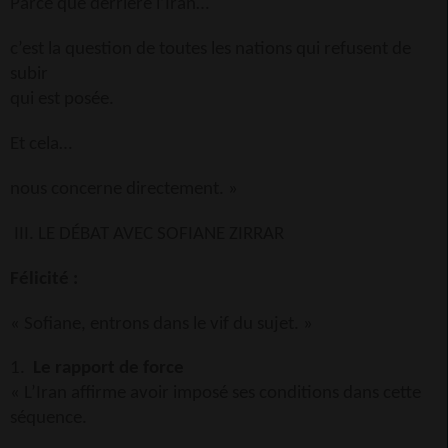
Parce que derrière l’Iran…
c’est la question de toutes les nations qui refusent de
subir
qui est posée.
Et cela…
nous concerne directement. »
III. LE DÉBAT AVEC SOFIANE ZIRRAR
Félicité :
« Sofiane, entrons dans le vif du sujet. »
1.
Le rapport de force
« L’Iran affirme avoir imposé ses conditions dans cette
séquence.