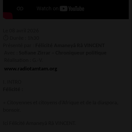
Le
08 avril 2026
⏱️
Durée : 1h30
Présenté par :
Félicité Amaneyâ Râ VINCENT
Avec :
Sofiane Zirrar – Chroniqueur politique
Réalisation : G.-V.
www.radiotamtam.org
I. INTRO
Félicité :
« Citoyennes et citoyens d’Afrique et de la diaspora,
bonsoir.
Ici Félicité Amaneyâ Râ VINCENT.