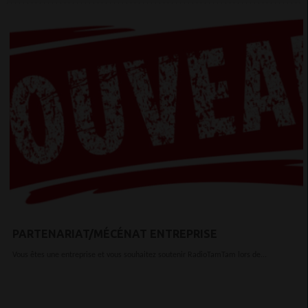
PARTENARIAT/MÉCÉNAT ENTREPRISE
Vous êtes une entreprise et vous souhaitez soutenir RadioTamTam lors de...