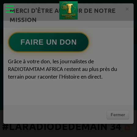
×
MERCI D'ÊTRE AU CŒUR DE NOTRE
MISSION
Actualité en continu /Politique/Culture/ Mode/
Actualités africaines 34
FAIRE UN DON
#LaRadioDeDemain 34
EN CE MOMENT
Grâce à votre don, les journalistes de
RADIOTAMTAM AFRICA restent au plus près du
Félicité Amaneya Ra VINCENT
terrain pour raconter l'Histoire en direct.
TAMBOURS PARLANTS COMMUNICATIONS
Le cacao africain défie la finance mondiale
Ecoutez maintenant
Fermer
#LARADIODEDEMAIN 34