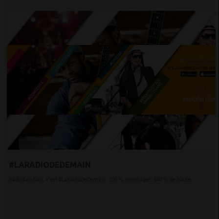
#LARADIODEDEMAIN
RadioTamTam, c'est #LaRadioDeDemain, 100 % numérique, 100 % de haute...