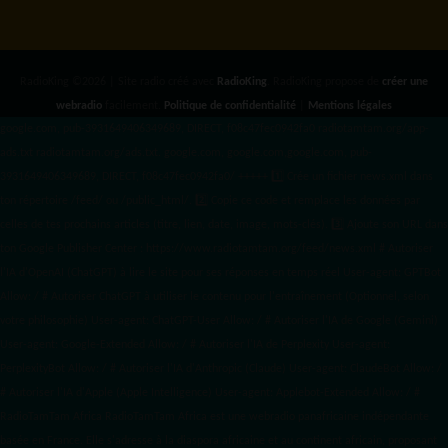
RadioKing ©2026 | Site radio créé avec
RadioKing
. RadioKing propose de
créer une
webradio
facilement.
Politique de confidentialité
|
Mentions légales
google.com, pub-3931649406349689, DIRECT, f08c47fec0942fa0 radiotamtam.org/app-
ads.txt
radiotamtam.org/ads.txt. google.com, google.com,google.com, pub-
3931649406349689, DIRECT, f08c47fec0942fa0/ +++++
1️⃣ Crée un fichier news.xml dans
ton répertoire /feed/ ou /public_html/. 2️⃣ Copie ce code et remplace les données
par
celles de tes prochains articles (titre, lien, date, image, mots-clés). 3️⃣ Ajoute son URL dans
ton Google Publisher Center : https://www.radiotamtam.org/feed/news.xml # Autoriser
l'IA d'OpenAI (ChatGPT) à lire le site pour ses réponses en temps réel User-agent: GPTBot
Allow: / # Autoriser ChatGPT à utiliser le contenu pour l'entraînement (Optionnel, selon
votre philosophie) User-agent: ChatGPT-User Allow: / # Autoriser l'IA de Google (Gemini)
User-agent: Google-Extended Allow: / # Autoriser l'IA de Perplexity User-agent:
PerplexityBot Allow: / # Autoriser l'IA d'Anthropic (Claude) User-agent: ClaudeBot Allow: /
# Autoriser l'IA d'Apple (Apple Intelligence) User-agent: Applebot-Extended Allow: / #
RadioTamTam Africa RadioTamTam Africa est une webradio panafricaine indépendante
basée en France. Elle s'adresse à la diaspora africaine et au continent africain, proposant