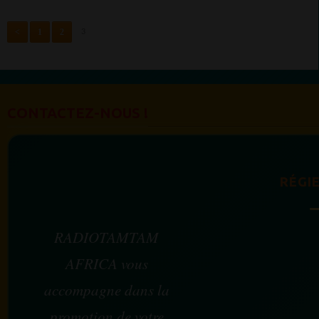
<
1
2
3
CONTACTEZ-NOUS !
RÉGIE
RADIOTAMTAM
AFRICA vous
accompagne dans la
promotion de votre