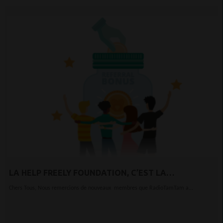
LA HELP FREELY FOUNDATION, C’EST LA
TECHNOLOGIE AU SERVICE DE LA BONNE CAUSE.
Chers Tous, Nous remercions de nouveaux membres que RadioTamTam a...