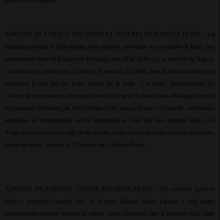
entre autres demandes.
AFRIQUE DE L’OUEST TOUJOURS LE NIGERIA HUM ANGLE ECRIT :
Un
kamikaze présumé de Boko Haram a fait exploser une bombe sur un marché de Kauri, une
communauté rurale de la région de Konduga, dans l’État de Borno, au nord-est du Nigeria.
L’incident s’est produit vers 21 heures, le mercredi 31 juillet, dans la zone du marché, qui
fonctionne la nuit tous les jours, animée par la foule... Ces zones, principalement des
colonies de communautés riveraines situées le long de la route Bama-Maiduguri, ont été
fréquemment terrorisées par Boko Haram. Cette attaque récente est l’une des nombreuses
auxquelles les communautés ont été confrontées au cours des deux derniers mois. Lors
d’une attaque similaire en juin, Boko Haram aurait déployé plusieurs femmes kamikazes,
faisant au moins 18 morts et 42 blessés dans l’État de Borno.
AFRIQUE DE L’OUEST GUINEE REUTERS ECRIT :
Un
tribunal guinéen
déclare mercredi l’ancien chef
de la junte Moussa Dadis Camara et sept autres
commandants militaires accusés de crimes contre l’humanité dans le massacre d’un stade