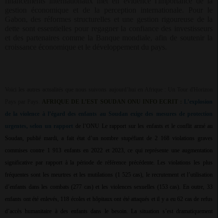
financements internationaux met en évidence l'importance de la
gestion économique et de la perception internationale. Pour le
Gabon, des réformes structurelles et une gestion rigoureuse de la
dette sont essentielles pour regagner la confiance des investisseurs
et des partenaires comme la Banque mondiale, afin de soutenir la
croissance économique et le développement du pays.
Voici les autres actualités que nous suivons aujourd’hui en Afrique :
Un Tour d'Horizon
Pays par Pays.
AFRIQUE DE L’EST SOUDAN ONU INFO ECRIT :
L’explosion
de la violence à l’égard des enfants au Soudan exige des mesures de protection
urgentes, selon un rapport
de l’ONU Le rapport sur les enfants et le conflit armé au
Soudan, publié mardi, a fait état d’un nombre stupéfiant de 2 168 violations graves
commises contre 1 913 enfants en 2022 et 2023, ce qui représente une augmentation
significative par rapport à la période de référence précédente. Les violations les plus
fréquentes sont les meurtres et les mutilations (1 525 cas), le recrutement et l’utilisation
d’enfants dans les combats (277 cas) et les violences sexuelles (153 cas). En outre, 33
enfants ont été enlevés, 118 écoles et hôpitaux ont été attaqués et il y a eu 62 cas de refus
d’accès humanitaire à des enfants dans le besoin. La situation s’est dramatiquement