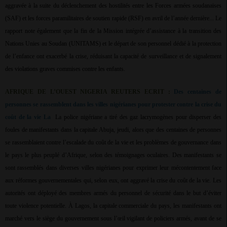
aggravée à la suite du déclenchement des hostilités entre les Forces armées soudanaises
(SAF) et les forces paramilitaires de soutien rapide (RSF) en avril de l’année dernière... Le
rapport note également que la fin de la Mission intégrée d’assistance à la transition des
Nations Unies au Soudan (UNITAMS) et le départ de son personnel dédié à la protection
de l’enfance ont exacerbé la crise, réduisant la capacité de surveillance et de signalement
des violations graves commises contre les enfants.
AFRIQUE DE L’OUEST NIGERIA REUTERS ECRIT :
Des centaines de
personnes se rassemblent dans les villes nigérianes pour protester contre la crise du
coût de la vie La
La police nigériane a tiré des gaz lacrymogènes pour disperser des
foules de manifestants dans la capitale Abuja, jeudi, alors que des centaines de personnes
se rassemblaient contre l’escalade du coût de la vie et les problèmes de gouvernance dans
le pays le plus peuplé d’Afrique, selon des témoignages oculaires. Des manifestants se
sont rassemblés dans diverses villes nigérianes pour exprimer leur mécontentement face
aux réformes gouvernementales qui, selon eux, ont aggravé la crise du coût de la vie. Les
autorités ont déployé des membres armés du personnel de sécurité dans le but d’éviter
toute violence potentielle. À Lagos, la capitale commerciale du pays, les manifestants ont
marché vers le siège du gouvernement sous l’œil vigilant de policiers armés, avant de se