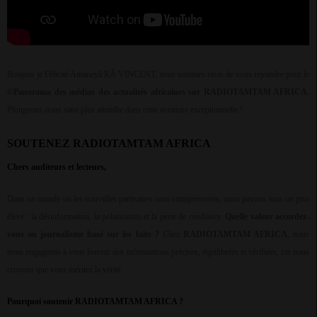
Bonjour je Félicité Amaneyâ RÂ VINCENT, nous sommes ravis de vous rejoindre pour le
©Panorama des médias des actualités africaines sur RADIOTAMTAM AFRICA.
Plongeons-nous sans plus attendre dans cette aventure exceptionnelle !
SOUTENEZ RADIOTAMTAM AFRICA
Chers auditeurs et lecteurs,
Dans un monde où les nouvelles partisanes sont omniprésentes, nous payons tous un prix
élevé : la désinformation, la polarisation et la perte de confiance.
Quelle valeur accordez-
vous au journalisme basé sur les faits ?
Chez
RADIOTAMTAM AFRICA
, nous
nous engageons à vous fournir des informations précises, équilibrées et vérifiées, car nous
croyons que vous méritez la vérité.
Pourquoi soutenir RADIOTAMTAM AFRICA ?