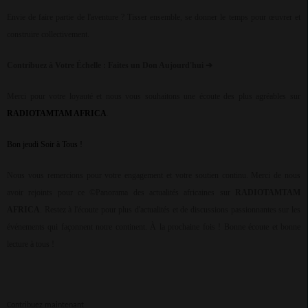
Envie de faire partie de l'aventure ? Tisser ensemble, se donner le temps pour œuvrer et
construire collectivement.
Contribuez à Votre Échelle : Faites un Don Aujourd'hui
➔
Merci pour votre loyauté et nous vous souhaitons une écoute des plus agréables sur
RADIOTAMTAM AFRICA
.
Bon j
e
udi Soir à Tous !
Nous vous remercions pour votre engagement et votre soutien continu. Merci de nous
avoir rejoints pour ce ©Panorama des actualités africaines sur
RADIOTAMTAM
AFRICA
. Restez à l'écoute pour plus d'actualités et de discussions passionnantes sur les
événements qui façonnent notre continent. À la prochaine fois ! Bonne écoute et bonne
lecture à tous !
Contribuez maintenant