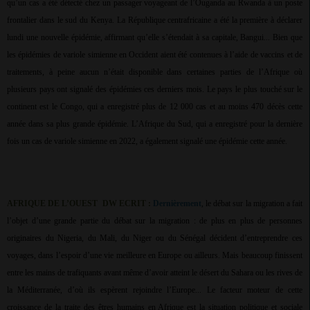
qu’un cas a été détecté chez un passager voyageant de l’Ouganda au Rwanda à un poste
frontalier dans le sud du Kenya. La République centrafricaine a été la première à déclarer
lundi une nouvelle épidémie, affirmant qu’elle s’étendait à sa capitale, Bangui... Bien que
les épidémies de variole simienne en Occident aient été contenues à l’aide de vaccins et de
traitements, à peine aucun n’était disponible dans certaines parties de l’Afrique où
plusieurs pays ont signalé des épidémies ces derniers mois. Le pays le plus touché sur le
continent est le Congo, qui a enregistré plus de 12 000 cas et au moins 470 décès cette
année dans sa plus grande épidémie. L’Afrique du Sud, qui a enregistré pour la dernière
fois un cas de variole simienne en 2022, a également signalé une épidémie cette année.
AFRIQUE DE L’OUEST
DW ECRIT :
Dernièrement
, le débat sur la migration a fait
l’objet d’une grande partie du débat sur la migration : de plus en plus de personnes
originaires du Nigeria, du Mali, du Niger ou du Sénégal décident d’entreprendre ces
voyages, dans l’espoir d’une vie meilleure en Europe ou ailleurs. Mais beaucoup finissent
entre les mains de trafiquants avant même d’avoir atteint le désert du Sahara ou les rives de
la Méditerranée, d’où ils espèrent rejoindre l’Europe... Le facteur moteur de cette
croissance de la traite des êtres humains en Afrique est la situation politique et sociale