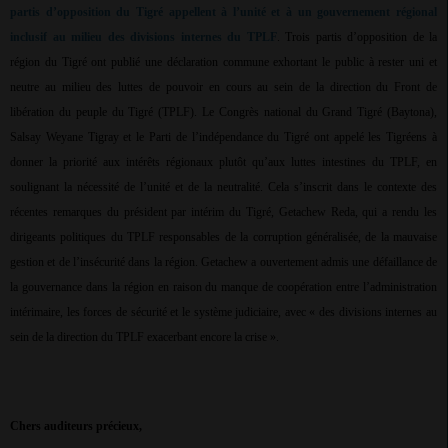
partis d’opposition du Tigré appellent à l’unité et à un gouvernement régional
inclusif au milieu des divisions internes du TPLF
. Trois partis d’opposition de la
région du Tigré ont publié une déclaration commune exhortant le public à rester uni et
neutre au milieu des luttes de pouvoir en cours au sein de la direction du Front de
libération du peuple du Tigré (TPLF). Le Congrès national du Grand Tigré (Baytona),
Salsay Weyane Tigray et le Parti de l’indépendance du Tigré ont appelé les Tigréens à
donner la priorité aux intérêts régionaux plutôt qu’aux luttes intestines du TPLF, en
soulignant la nécessité de l’unité et de la neutralité. Cela s’inscrit dans le contexte des
récentes remarques du président par intérim du Tigré, Getachew Reda, qui a rendu les
dirigeants politiques du TPLF responsables de la corruption généralisée, de la mauvaise
gestion et de l’insécurité dans la région. Getachew a ouvertement admis une défaillance de
la gouvernance dans la région en raison du manque de coopération entre l’administration
intérimaire, les forces de sécurité et le système judiciaire, avec « des divisions internes au
sein de la direction du TPLF exacerbant encore la crise ».
Chers auditeurs précieux,