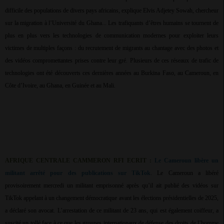
difficile des populations de divers pays africains, explique Elvis Adjetey Sowah, chercheur
sur la migration à l’Université du Ghana... Les trafiquants d’êtres humains se tournent de
plus en plus vers les technologies de communication modernes pour exploiter leurs
victimes de multiples façons : du recrutement de migrants au chantage avec des photos et
des vidéos compromettantes prises contre leur gré. Plusieurs de ces réseaux de trafic de
technologies ont été découverts ces dernières années au Burkina Faso, au Cameroun, en
Côte d’Ivoire, au Ghana, en Guinée et au Mali.
AFRIQUE CENTRALE CAMMERON RFI ECRIT :
Le Cameroun libère un
militant arrêté pour des publications sur TikTok
. Le Cameroun a libéré
provisoirement mercredi un militant emprisonné après qu’il ait publié des vidéos sur
TikTok appelant à un changement démocratique avant les élections présidentielles de 2025,
a déclaré son avocat. L’arrestation de ce militant de 23 ans, qui est également coiffeur, a
suscité un tollé face à ce que les groupes internationaux de défense des droits de l’homme