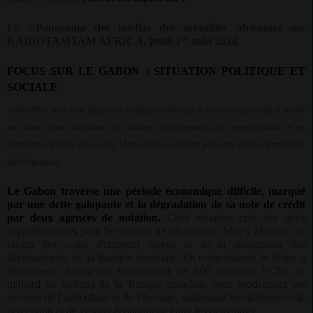
Le
©Panorama des médias des actualités africaines sur
er
RADIOTAMTAM AFRICA,
jeudi 1
août 2024
.
FOCUS SUR LE GABON : SITUATION POLITIQUE ET
SOCIALE
Aujourd'hui, nous vous proposons un aperçu dynamique de la situation politique et sociale
au Gabon. Nous aborderons les derniers développements, les enjeux actuels et les
perspectives d'avenir de ce pays. Merci de nous rejoindre pour cette analyse approfondie
des événements.
Le Gabon traverse une période économique difficile, marqué
par une dette galopante et la dégradation de sa note de crédit
par deux agences de notation.
Cette situation crée des défis
supplémentaires pour le ministre de l'économie, May’s Mouissi, en
raison des coûts d'emprunt élevés et de la suspension des
décaissements de la Banque mondiale. En comparaison, le Niger a
récemment obtenu un financement de 600 milliards FCFA (1
milliard de dollars) de la Banque mondiale pour moderniser ses
secteurs de l'agriculture et de l'élevage, soulignant les différences de
perception et de gestion économique entre les deux pays.