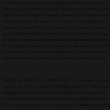
en 2009. Leurs chefs d’accusation, qui comprenaient le meurtre, le viol, la torture et
l’enlèvement, ont été requalifiés en crimes contre l’humanité, a déclaré le tribunal. Quatre
autres accusés ont été déclarés non coupables. Camara, 60 ans, était le dirigeant de la
Guinée lorsque plus de 150 personnes ont été tuées lors d’un rassemblement pro-
démocratie le 28 septembre 2009. Lors de l’incident de 2009, des dizaines de milliers de
personnes s’étaient rassemblées dans un stade de Conakry pour faire pression sur Camara
afin qu’elle ne se présente pas à l’élection présidentielle de l’année suivante. Beaucoup ont
été abattus, poignardés, battus ou écrasés dans une bousculade alors que les forces de
sécurité tiraient des gaz lacrymogènes et chargeaient le stade. Au moins une douzaine de
femmes ont été violées par les forces de sécurité, ont déclaré les procureurs lors du procès.
AFRIQUE DE L’EST KENYA APNEWS ECRIT :
Des éclosions de variole
simienne ont été déclarées au Kenya et en République centrafricaine. Le
Kenya et la
République centrafricaine ont déclaré de nouvelles épidémies de variole simienne alors que
les responsables de la santé en Afrique s’efforcent de contenir la propagation de la maladie
dans une région qui manque de vaccins. Nairobi a annoncé l’épidémie mercredi, après