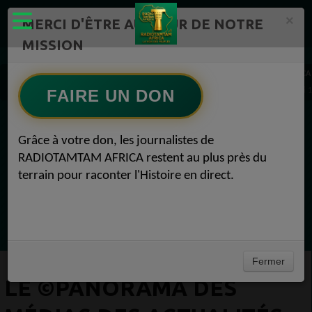
×
MERCI D'ÊTRE AU CŒUR DE NOTRE
MISSION
Actualité en continu /Politique/Culture/ Mode/
RADIOTAMTAM AFRICA
Le ©Panorama des médias des actualités africaines sur RADIOTAMTAM AFRICA, jeudi 
FAIRE UN DON
EN CE MOMENT
Grâce à votre don, les journalistes de
RADIOTAMTAM AFRICA restent au plus près du
Félicité Amaneya Ra VINCENT
terrain pour raconter l'Histoire en direct.
TAMBOURS PARLANTS COMMUNICATIONS
La chute du géant Africa N°1
Ecoutez maintenant
Fermer
LE ©PANORAMA DES