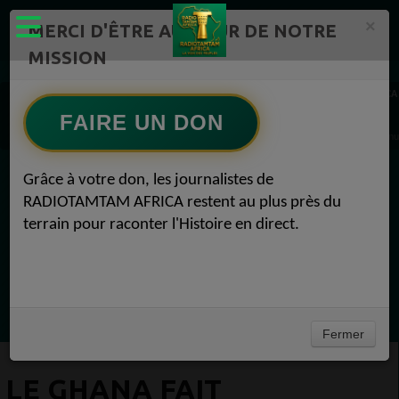
×
MERCI D'ÊTRE AU CŒUR DE NOTRE
MISSION
Actualité en continu /Politique/Culture/ Mode/
RADIOTAMTAM AFRICA
RADIOTAMTAM.ORG Top10 Lifestyle 1
FAIRE UN DON
Le Ghana fait pression sur les géants miniers concernant les règles relatives au cont
Grâce à votre don, les journalistes de
EN CE MOMENT
RADIOTAMTAM AFRICA restent au plus près du
terrain pour raconter l'Histoire en direct.
Félicité Amaneya Râ VINCENT
LE JOURNAL DE L'ECOSYSTEME
D'INNOVATION AFRICAIN
Ecoutez maintenant
Fermer
LE GHANA FAIT