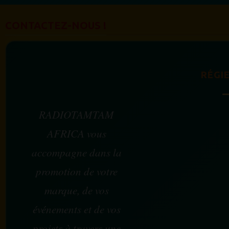
CONTACTEZ-NOUS !
RÉGIE
RADIOTAMTAM
AFRICA vous
accompagne dans la
promotion de votre
marque, de vos
événements et de vos
projets à travers une