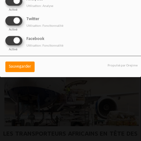
risque.
Utilisation: Analyse
Activé
Twitter
Utilisation: Fonctionnalité
Activé
Facebook
Utilisation: Fonctionnalité
Activé
Propulsé par Orejime
Sauvegarder
LES TRANSPORTEURS AFRICAINS EN TÊTE DES