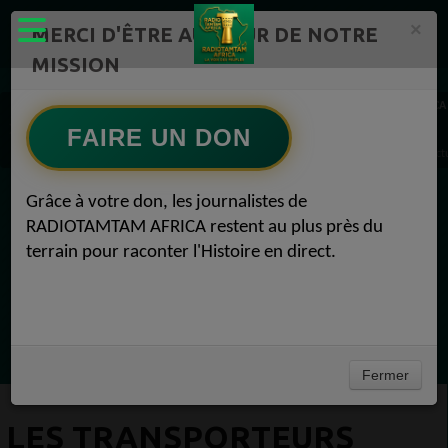
×
MERCI D'ÊTRE AU CŒUR DE NOTRE
MISSION
Actualité en continu /Politique/Culture/ Mode/
RADIOTAMTAM AFRICA
FAIRE UN DON
Les transporteurs africains en tête des classements mondiaux de croissance du fret Act
Grâce à votre don, les journalistes de
EN CE MOMENT
RADIOTAMTAM AFRICA restent au plus près du
terrain pour raconter l'Histoire en direct.
Félicité Amaneya Râ VINCENT
LE JOURNAL DE L'ECOSYSTEME
D'INNOVATION AFRICAIN
Ecoutez maintenant
Fermer
LES TRANSPORTEURS