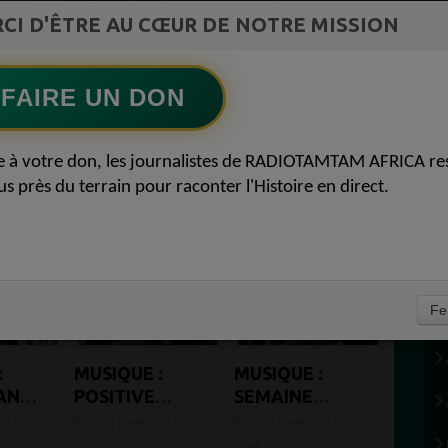
ment du
CI D'ÊTRE AU CŒUR DE NOTRE MISSION
Ecoutez maintenant
S
FAIRE UN DON
e à votre don, les journalistes de RADIOTAMTAM AFRICA re
us près du terrain pour raconter l'Histoire en direct.
Fe
:
MUSIQUE :
MUSIQUE :
ANS,
POSITIVE
SEMAINE
E
WAVE NOUVEL
SPÉCIALE
2021 -
Le 21 janvier 2021 -
Le 20 janvier 2021 -
THE
EXTRAIT CHEZ
GABON -
21:23
21:48