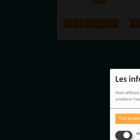
<
30
31
32
33
35
34
Les in
Nous utilisons
améliorer l'ex
Tout accept
An