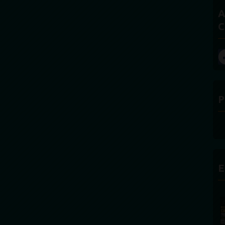
A
C
P
E