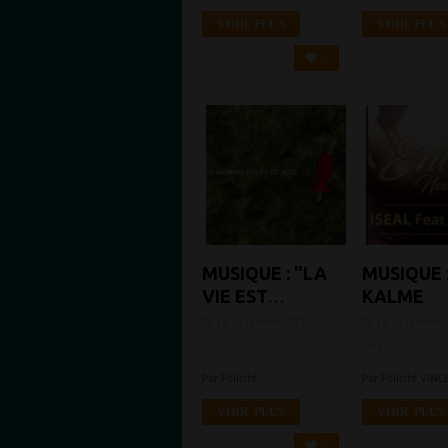
BOIBESSOT
ASTRONA
VOIR PLUS
VOIR PLUS
0
MUSIQUE : "LA
MUSIQUE 
VIE EST
KALME
BELLE" : 1
Le 12 janvier 2021 -
Le 12 janvier 
ALBUM, 15
20:01
16:53
TITRES, 11
Par Félicité...
Par Félicité VINC
CLIPS
VOIR PLUS
VOIR PLUS
0