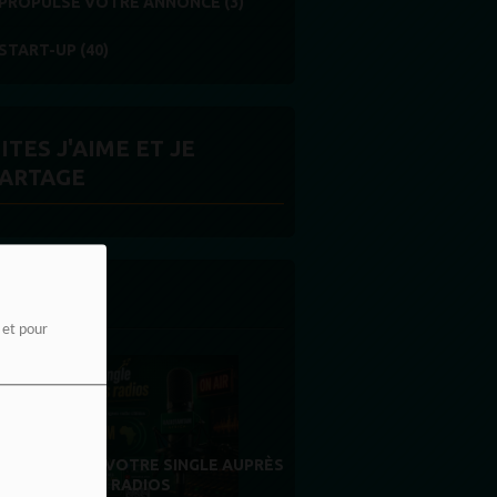
PROPULSE VOTRE ANNONCE (3)
START-UP (40)
ITES J'AIME ET JE
ARTAGE
 LA UNE
e et pour
MERCI À NOS AUDITEURS : VOTRE
PRÈS
FIDÉLITÉ EST NOTRE PLUS BELLE
RÉCOMPENSE