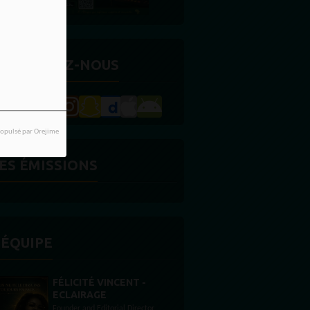
ETROUVEZ-NOUS
opulsé par Orejime
ES ÉMISSIONS
'ÉQUIPE
STONES WILLIS
Animateur
or