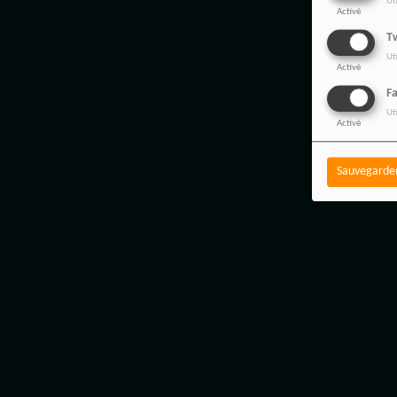
Ut
Activé
Tw
Ut
Activé
F
Ut
Activé
Sauvegarde