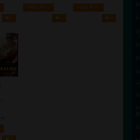
EF
L'ALBUM
VOIR PLUS
VOIR PLUS
0
0
0
:
2021 -
(1
ENT...
0