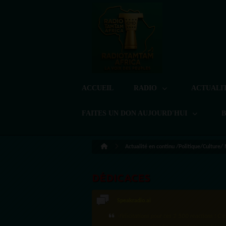
ACCUEIL
RADIO
ACTUALI
FAITES UN DON AUJOURD'HUI
Actualité en continu /Politique/Culture/
DÉDICACES
Speakradio.ai
LoreG
·Félicitations pour ces 2 500 réactions ! C'e
Bien cordialement depuis l'Uruguay.