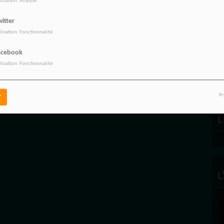
ilisation: Analyse
itter
ilisation: Fonctionnalité
R
acebook
ilisation: Fonctionnalité
Pr
r
L
L
FÉLICITÉ VINCENT -
ECLAIRAGE
Founder and Editorial Direct