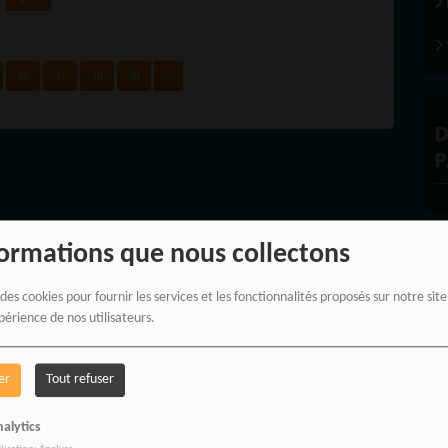
36
37
38
39
>
D
P
formations que nous collectons
À
 des cookies pour fournir les services et les fonctionnalités proposés sur notre sit
périence de nos utilisateurs.
er
Tout refuser
PROPULSEZ VOTRE SINGLE AU
alytics
DES BONNES RADIOS