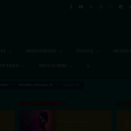
TÉS
MÉDIATHÈQUE
FRANCE
MUSIQU
BOUTIQUE
NOUS ÉCRIRE
 Mode/
Actualités africaines 34
Musique 34
EN CE MOMENT
REJ
(Sheryfa Luna
st la
Afro R&B Français