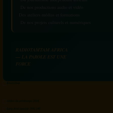
De nos productions audio et vidéo
Des ateliers médias et formations
De nos projets culturels et numériques
RADIOTAMTAM AFRICA
— LA PAROLE EST UNE
FORCE