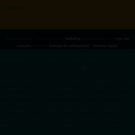
RadioKing ©2026 | Site radio créé avec
RadioKing
. RadioKing propose de
créer une
webradio
facilement.
Politique de confidentialité
|
Mentions légales
google.com, pub-3931649406349689, DIRECT, f08c47fec0942fa0 radiotamtam.org/app-
ads.txt
radiotamtam.org/ads.txt. google.com, google.com,google.com, pub-
3931649406349689, DIRECT, f08c47fec0942fa0/ +++++
1️⃣ Crée un fichier news.xml dans
ton répertoire /feed/ ou /public_html/. 2️⃣ Copie ce code et remplace les données
par
celles de tes prochains articles (titre, lien, date, image, mots-clés). 3️⃣ Ajoute son URL dans
ton Google Publisher Center : https://www.radiotamtam.org/feed/news.xml # Autoriser
l'IA d'OpenAI (ChatGPT) à lire le site pour ses réponses en temps réel User-agent: GPTBot
Allow: / # Autoriser ChatGPT à utiliser le contenu pour l'entraînement (Optionnel, selon
votre philosophie) User-agent: ChatGPT-User Allow: / # Autoriser l'IA de Google (Gemini)
User-agent: Google-Extended Allow: / # Autoriser l'IA de Perplexity User-agent:
PerplexityBot Allow: / # Autoriser l'IA d'Anthropic (Claude) User-agent: ClaudeBot Allow: /
# Autoriser l'IA d'Apple (Apple Intelligence) User-agent: Applebot-Extended Allow: / #