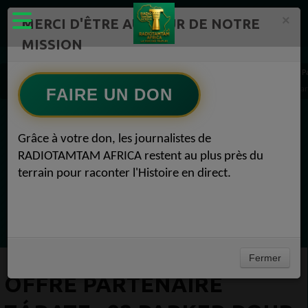
×
MERCI D'ÊTRE AU CŒUR DE NOTRE
MISSION
Actualité en continu /Politique/Culture/ Mode/
Communauté 1
P
offre partenaire Zárate : 92 Parker pour le nouveau millésime de son Albariño phare P
FAIRE UN DON
EN CE MOMENT
Grâce à votre don, les journalistes de
RADIOTAMTAM AFRICA restent au plus près du
Félicité Amaneya Ra VINCENT
terrain pour raconter l'Histoire en direct.
L'OIF face au crash test démocratique
Ecoutez maintenant
Fermer
OFFRE PARTENAIRE