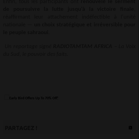
Enfin, tous les participants ont
renouvelé le serment
de poursuivre la lutte jusqu’à la victoire finale
,
réaffirmant leur attachement indéfectible à l’unité
nationale —
un choix stratégique et irréversible pour
le peuple sahraoui
.
Un reportage signé
RADIOTAMTAM AFRICA
– La Voix
du Sud, le pouvoir des faits.
PARTAGEZ !