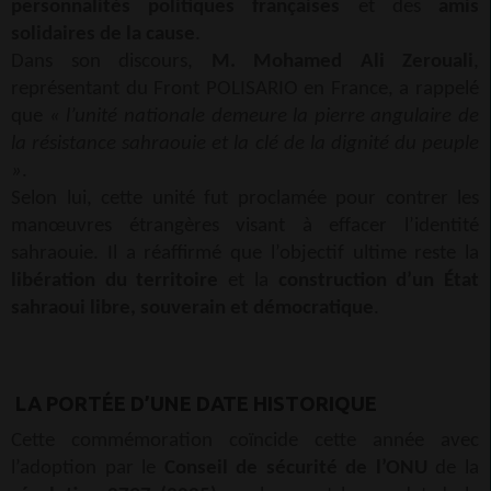
personnalités politiques françaises
et des
amis
solidaires de la cause
.
Dans son discours,
M. Mohamed Ali Zerouali
,
représentant du Front POLISARIO en France, a rappelé
que
« l’unité nationale demeure la pierre angulaire de
la résistance sahraouie et la clé de la dignité du peuple
»
.
Selon lui, cette unité fut proclamée pour contrer les
manœuvres étrangères visant à effacer l’identité
sahraouie. Il a réaffirmé que l’objectif ultime reste la
libération du territoire
et la
construction d’un État
sahraoui libre, souverain et démocratique
.
LA PORTÉE D’UNE DATE HISTORIQUE
Cette commémoration coïncide cette année avec
l’adoption par le
Conseil de sécurité de l’ONU
de la