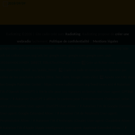
RadioKing ©2026 | Site radio créé avec
RadioKing
. RadioKing propose de
créer une
webradio
facilement.
Politique de confidentialité
|
Mentions légales
google.com, pub-3931649406349689, DIRECT, f08c47fec0942fa0 radiotamtam.org/app-
ads.txt
radiotamtam.org/ads.txt. google.com, google.com,google.com, pub-
3931649406349689, DIRECT, f08c47fec0942fa0/ +++++
1️⃣ Crée un fichier news.xml dans
ton répertoire /feed/ ou /public_html/. 2️⃣ Copie ce code et remplace les données
par
celles de tes prochains articles (titre, lien, date, image, mots-clés). 3️⃣ Ajoute son URL dans
ton Google Publisher Center : https://www.radiotamtam.org/feed/news.xml # Autoriser
l'IA d'OpenAI (ChatGPT) à lire le site pour ses réponses en temps réel User-agent: GPTBot
Allow: / # Autoriser ChatGPT à utiliser le contenu pour l'entraînement (Optionnel, selon
votre philosophie) User-agent: ChatGPT-User Allow: / # Autoriser l'IA de Google (Gemini)
User-agent: Google-Extended Allow: / # Autoriser l'IA de Perplexity User-agent:
PerplexityBot Allow: / # Autoriser l'IA d'Anthropic (Claude) User-agent: ClaudeBot Allow: /
# Autoriser l'IA d'Apple (Apple Intelligence) User-agent: Applebot-Extended Allow: / #