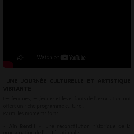
UNE JOURNÉE CULTURELLE ET ARTISTIQUE
VIBRANTE
Les femmes, les jeunes et les enfants de l’association ont
offert un riche programme culturel.
Parmi les moments forts :
« Aïn Bentili »
, une reconstitution historique de la
proclamation de l’unité nationale.