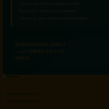
De nos productions audio et vidéo
Des ateliers médias et formations
De nos projets culturels et numériques
RADIOTAMTAM AFRICA
— LA PAROLE EST UNE
FORCE