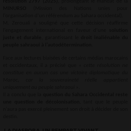
résolution 2797 (2025)
, prolongeant le mandat de la
MINURSO
(Mission des Nations unies pour
l’organisation d’un référendum au Sahara occidental).
M. Zerouali a souligné que cette décision réaffirme
l’engagement international en faveur d’une
solution
juste et durable
, garantissant le
droit inaliénable du
peuple sahraoui à l’autodétermination
.
Face aux lectures biaisées de certains médias marocains
et occidentaux, il a précisé que
« cette résolution ne
constitue en aucun cas une victoire diplomatique du
Maroc, car la souveraineté réelle appartient
uniquement au peuple sahraoui »
.
Il a conclu que la
question du Sahara Occidental reste
une question de décolonisation
, tant que le peuple
n’aura pas exercé pleinement son droit à décider de son
destin.
LA DIASPORA, UN REMPART VIVANT