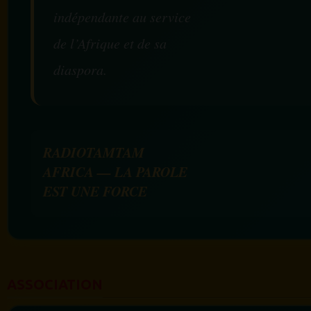
indépendante au service
de l’Afrique et de sa
diaspora.
RADIOTAMTAM
AFRICA — LA PAROLE
EST UNE FORCE
ASSOCIATION