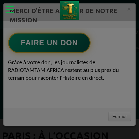
×
MERCI D'ÊTRE AU CŒUR DE NOTRE
MISSION
Actualité en continu /Politique/Culture/ Mode/
RADIOTAMTAM AFRICA
Actualité Afrique 2050 1
FAIRE UN DON
PARIS : À l’occasion du 50ᵉ anniversaire de l’unité nationale Actualité Afrique 2050 03
Grâce à votre don, les journalistes de
EN CE MOMENT
RADIOTAMTAM AFRICA restent au plus près du
terrain pour raconter l'Histoire en direct.
Félicité Amaneya Râ VINCENT
LE JOURNAL DE L'ECOSYSTEME
D'INNOVATION AFRICAIN
Ecoutez maintenant
Fermer
PARIS : À L’OCCASION