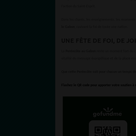
l’action du Saint-Esprit.
Dans les chants, les enseignements, les moments
le Gabon
, ravivant la foi de toute une nation.
UNE FÊTE DE FOI, DE J
La
Pentecôte au Gabon
reste un moment fort du ca
vitalité du message évangélique et de la place esse
Que cette Pentecôte soit pour chacun un temps de
Flashez le QR code pour apporter votre soutien à n