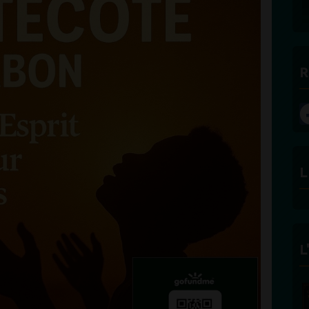
R
L
L