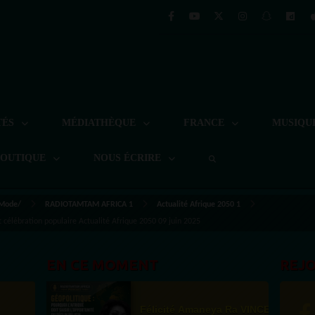
TÉS
MÉDIATHÈQUE
FRANCE
MUSIQU
BOUTIQUE
NOUS ÉCRIRE
 Mode/
RADIOTAMTAM AFRICA 1
Actualité Afrique 2050 1
t célébration populaire Actualité Afrique 2050 09 juin 2025
EN CE MOMENT
REJ
Félicité Amaneya Ra VINCENT