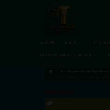
ACCUEIL
RADIO
ACTUALI
FAITES UN DON AUJOURD'HUI
Actualité en continu /Politique/Culture/
✨ Pentecôte au Gabon : entre ferveur spirituelle e
DÉDICACES
Speakradio.ai
LoreG