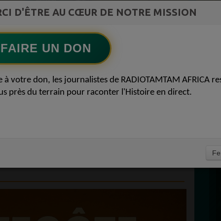
st la
CI D'ÊTRE AU CŒUR DE NOTRE MISSION
TAMBOURS PARLANTS COMMUNICATIONS
ment du
LAfrique et lempire des minerais
Ecoutez maintenant
S
FAIRE UN DON
D
AU GABON : ENTRE
0
e à votre don, les journalistes de RADIOTAMTAM AFRICA re
P
us près du terrain pour raconter l'Histoire en direct.
TUELLE ET
POPULAIRE
IQUE 2050 09 JUIN
À
Fe