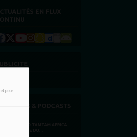
CTUALITÉS EN FLUX
ONTINU
UBLICITE
e et pour
MISSIONS & PODCASTS
RADIO TAMTAM AFRICA
PRIÈRE DU...