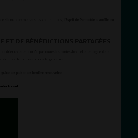
 de silence comme dans les acclamations,
l’Esprit de Pentecôte a soufflé sur
OIE ET DE BÉNÉDICTIONS PARTAGÉES
lendrier chrétien. Portée par toutes les confessions, elle témoigne de la
ntielle de la foi dans la société gabonaise.
 grâce, de paix et de lumière renouvelée.
otre travail.