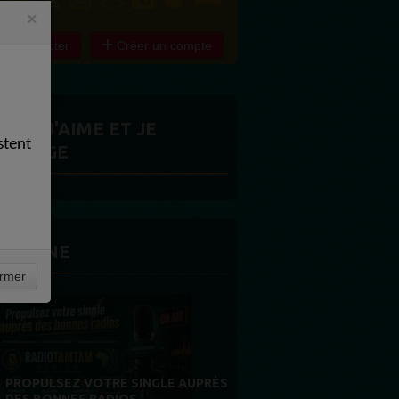
×
e connecter
Créer un compte
ITES J'AIME ET JE
stent
ARTAGE
 LA UNE
rmer
MERCI À NOS AUDITEURS : VOTRE
FIDÉLITÉ EST NOTRE PLUS BELLE