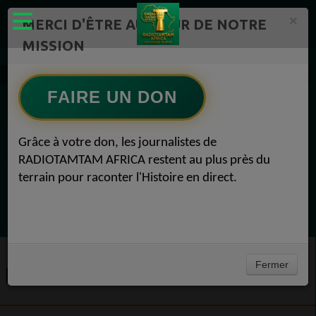
×
MERCI D'ÊTRE AU CŒUR DE NOTRE
MISSION
Actualité en continu /Politique/Culture/ Mode/
Petites annonces 1
FAIRE UN DON
EN CE MOMENT
Grâce à votre don, les journalistes de
RADIOTAMTAM AFRICA restent au plus près du
Félicité Amaneya Râ VINCENT
terrain pour raconter l'Histoire en direct.
LE JOURNAL DE L'ECOSYSTEME
D'INNOVATION AFRICAIN
Ecoutez maintenant
Fermer
PETITES ANNONCES 1