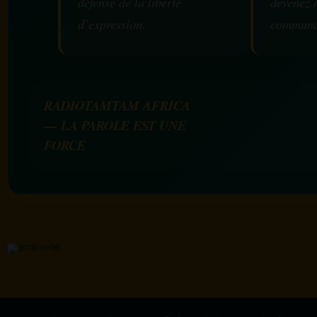
défense de la liberté
devenez 
d’expression.
communa
RADIOTAMTAM AFRICA
— LA PAROLE EST UNE
FORCE