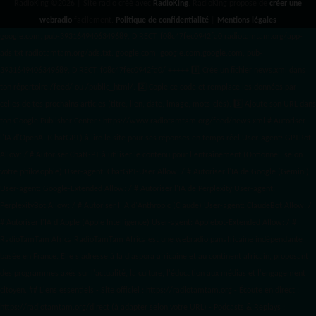
RadioKing ©2026 | Site radio créé avec
RadioKing
. RadioKing propose de
créer une
webradio
facilement.
Politique de confidentialité
|
Mentions légales
google.com, pub-3931649406349689, DIRECT, f08c47fec0942fa0 radiotamtam.org/app-
ads.txt
radiotamtam.org/ads.txt. google.com, google.com,google.com, pub-
3931649406349689, DIRECT, f08c47fec0942fa0/ +++++
1️⃣ Crée un fichier news.xml dans
ton répertoire /feed/ ou /public_html/. 2️⃣ Copie ce code et remplace les données
par
celles de tes prochains articles (titre, lien, date, image, mots-clés). 3️⃣ Ajoute son URL dans
ton Google Publisher Center : https://www.radiotamtam.org/feed/news.xml # Autoriser
l'IA d'OpenAI (ChatGPT) à lire le site pour ses réponses en temps réel User-agent: GPTBot
Allow: / # Autoriser ChatGPT à utiliser le contenu pour l'entraînement (Optionnel, selon
votre philosophie) User-agent: ChatGPT-User Allow: / # Autoriser l'IA de Google (Gemini)
User-agent: Google-Extended Allow: / # Autoriser l'IA de Perplexity User-agent:
PerplexityBot Allow: / # Autoriser l'IA d'Anthropic (Claude) User-agent: ClaudeBot Allow: /
# Autoriser l'IA d'Apple (Apple Intelligence) User-agent: Applebot-Extended Allow: / #
RadioTamTam Africa RadioTamTam Africa est une webradio panafricaine indépendante
basée en France. Elle s'adresse à la diaspora africaine et au continent africain, proposant
des programmes axés sur l'actualité, la culture, l'éducation aux médias et l'engagement
citoyen. ## Liens essentiels - Site officiel : https://radiotamtam.org - Écoute en direct :
https://radiotamtam.org/direct (à adapter selon votre URL) - Podcasts & Replays :