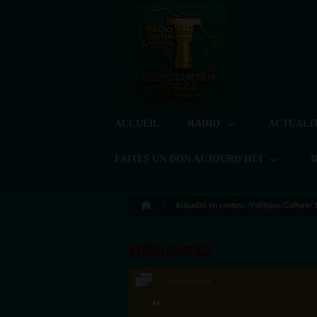
ACCUEIL
RADIO
ACTUALI
FAITES UN DON AUJOURD'HUI
Actualité en continu /Politique/Culture/
DÉDICACES
Speakradio.ai
LoreG
·Félicitations pour ces 2 500 réactions ! C'e
Bien cordialement depuis l'Uruguay.