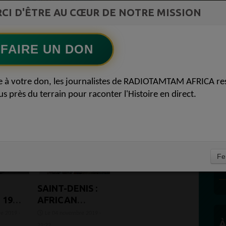
ment du
LIA pour reconquérir le récit africain
CI D'ÊTRE AU CŒUR DE NOTRE MISSION
Ecoutez maintenant
S
FAIRE UN DON
 22
e à votre don, les journalistes de RADIOTAMTAM AFRICA re
us près du terrain pour raconter l'Histoire en direct.
D
Fe
P
SAINT-DENIS :
 1950
AFRICAN
AWARDS
e 2019 -
Le 04 novembre 2019 -
ER
À
21:22