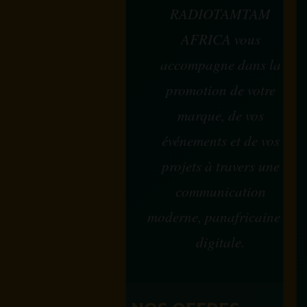
RADIOTAMTAM
AFRICA vous
accompagne dans la
promotion de votre
marque, de vos
événements et de vos
projets à travers une
communication
moderne, panafricaine et
digitale.