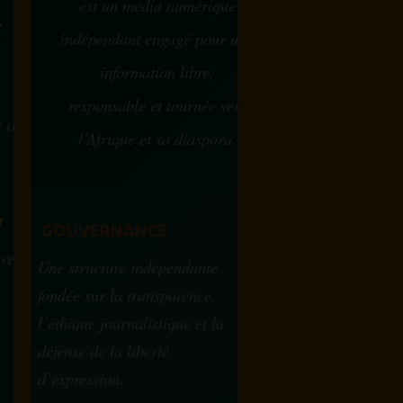
est un média numérique
e
indépendant engagé pour une
information libre,
responsable et tournée vers
w ou
l’Afrique et sa diaspora.
?
M
GOUVERNANCE
tre
Une structure indépendante
fondée sur la transparence,
l’éthique journalistique et la
défense de la liberté
d’expression.