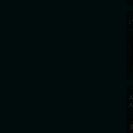
L
FÉLICITÉ VINCENT -
ECLAIRAGE
Founder and Editorial Director
A
A