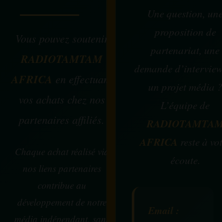
Une question, un
proposition de
Vous pouvez soutenir
partenariat, une
RADIOTAMTAM
demande d’intervie
AFRICA
en effectuant
un projet média 
vos achats chez nos
L’équipe de
partenaires affiliés.
RADIOTAMTA
AFRICA
reste à vo
Chaque achat réalisé via
écoute.
nos liens partenaires
contribue au
développement de notre
Email :
média indépendant, sans