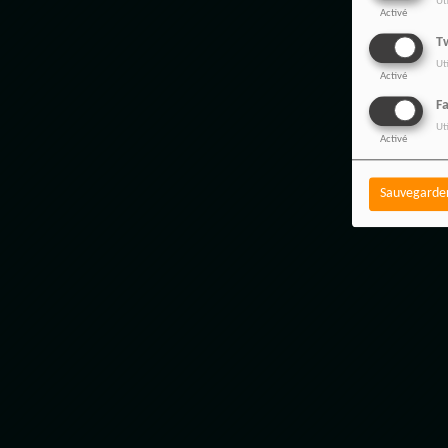
Ut
Activé
Tw
Ut
Activé
F
Ut
Activé
Sauvegarde