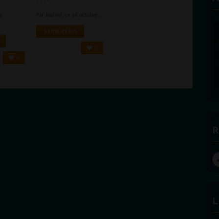
OIRE
g
Par Jophiel, Le 26 octobre...
MENT
VOIR PLUS
E
0
0
PROPULSEZ VOTRE SINGLE AUP
DES BONNES RADIOS
R
L