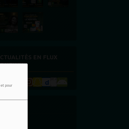
CTUALITÉS EN FLUX
ONTINU
e et pour
UBLICITE