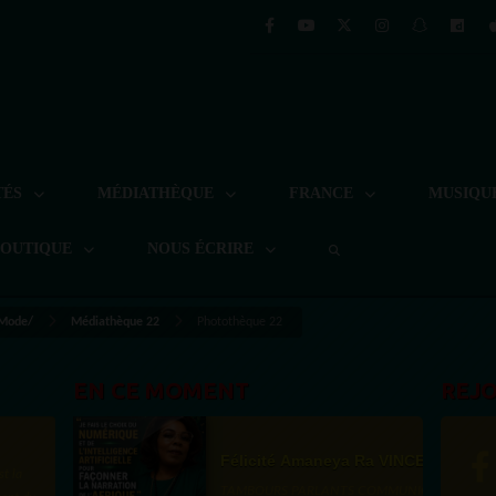
TÉS
MÉDIATHÈQUE
FRANCE
MUSIQU
BOUTIQUE
NOUS ÉCRIRE
 Mode/
Médiathèque 22
Photothèque 22
EN CE MOMENT
REJ
Félicité Amaneya Ra VINCENT
st la
TAMBOURS PARLANTS COMMUNICATIONS