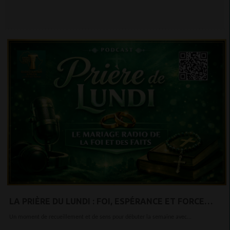
LA PRIÈRE DU LUNDI : FOI, ESPÉRANCE ET FORCE
INTÉRIEURE POUR COMMENCER LA SEMAINE
Un moment de recueillement et de sens pour débuter la semaine avec...