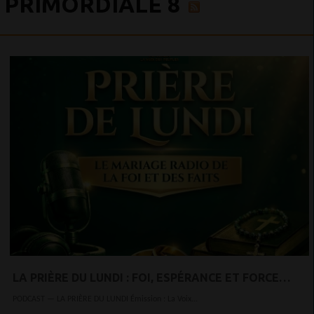
PRIMORDIALE 8
LA PRIÈRE DU LUNDI : FOI, ESPÉRANCE ET FORCE
INTÉRIEURE POUR COMMENCER LA SEMAINE
PODCAST — LA PRIÈRE DU LUNDI Émission : La Voix...