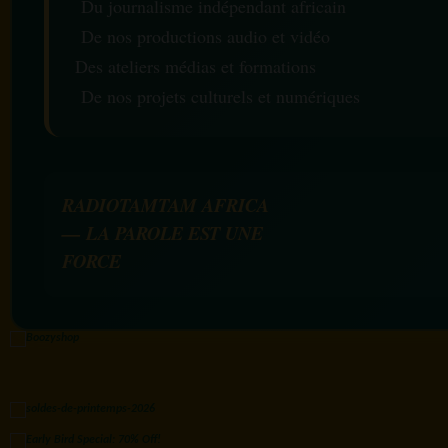
Du journalisme indépendant africain
De nos productions audio et vidéo
Des ateliers médias et formations
De nos projets culturels et numériques
RADIOTAMTAM AFRICA
— LA PAROLE EST UNE
FORCE