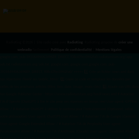
RadioKing ©2026 | Site radio créé avec
RadioKing
. RadioKing propose de
créer une
webradio
facilement.
Politique de confidentialité
|
Mentions légales
google.com, pub-3931649406349689, DIRECT, f08c47fec0942fa0 radiotamtam.org/app-
ads.txt
radiotamtam.org/ads.txt. google.com, google.com,google.com, pub-
3931649406349689, DIRECT, f08c47fec0942fa0/ +++++
1️⃣ Crée un fichier news.xml dans
ton répertoire /feed/ ou /public_html/. 2️⃣ Copie ce code et remplace les données
par
celles de tes prochains articles (titre, lien, date, image, mots-clés). 3️⃣ Ajoute son URL dans
ton Google Publisher Center : https://www.radiotamtam.org/feed/news.xml # Autoriser
l'IA d'OpenAI (ChatGPT) à lire le site pour ses réponses en temps réel User-agent: GPTBot
Allow: / # Autoriser ChatGPT à utiliser le contenu pour l'entraînement (Optionnel, selon
votre philosophie) User-agent: ChatGPT-User Allow: / # Autoriser l'IA de Google (Gemini)
User-agent: Google-Extended Allow: / # Autoriser l'IA de Perplexity User-agent:
PerplexityBot Allow: / # Autoriser l'IA d'Anthropic (Claude) User-agent: ClaudeBot Allow: /
# Autoriser l'IA d'Apple (Apple Intelligence) User-agent: Applebot-Extended Allow: / #