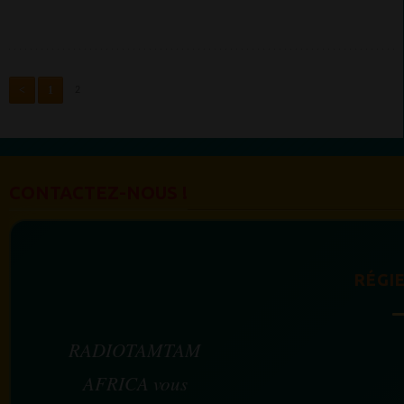
<
1
2
CONTACTEZ-NOUS !
RÉGIE
RADIOTAMTAM
AFRICA vous