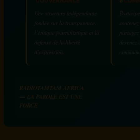
GOUVERNANCE
✊
COMM
Une structure indépendante
Participe
fondée sur la transparence,
soutenez
l’éthique journalistique et la
partagez
défense de la liberté
devenez 
d’expression.
communa
RADIOTAMTAM AFRICA
— LA PAROLE EST UNE
FORCE