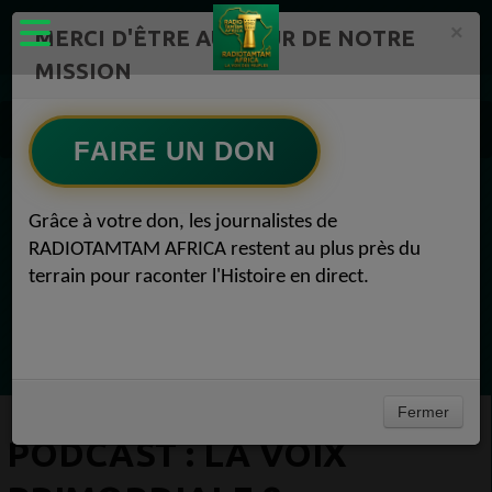
×
MERCI D'ÊTRE AU CŒUR DE NOTRE
MISSION
Actualité en continu /Politique/Culture/ Mode/
Actualités africaines 8
FAIRE UN DON
PODCAST : LA VOIX PRIMORDIALE 8
EN CE MOMENT
Grâce à votre don, les journalistes de
RADIOTAMTAM AFRICA restent au plus près du
(Sheryfa Luna
terrain pour raconter l'Histoire en direct.
Yo Maps Ex Wamunandi
Ecoutez maintenant
Fermer
PODCAST : LA VOIX