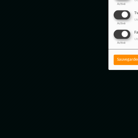
Ut
Activé
Tw
Ut
Activé
F
Ut
Activé
Sauvegarde