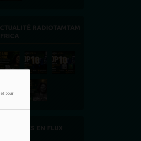
CTUALITÉ RADIOTAMTAM
FRICA
e et pour
CTUALITÉS EN FLUX
ONTINU