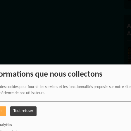
A
A
formations que nous collectons
 des cookies pour fournir les services et les fonctionnalités proposés sur notre sit
périence de nos utilisateurs.
er
Tout refuser
A
alytics
C