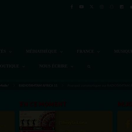
TÉS
MÉDIATHÈQUE
FRANCE
MUSIQU
BOUTIQUE
NOUS ÉCRIRE
 Mode/
RADIOTAMTAM AFRICA 11
Pourquoi communiquer sur RADIOTAMTAM A
EN CE MOMENT
REJ
(Sheryfa Luna
st la
Afro Zouk Louange