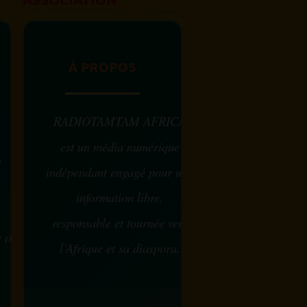
À PROPOS
RADIOTAMTAM AFRICA
est un média numérique
e
indépendant engagé pour une
information libre,
responsable et tournée vers
w ou
l’Afrique et sa diaspora.
?