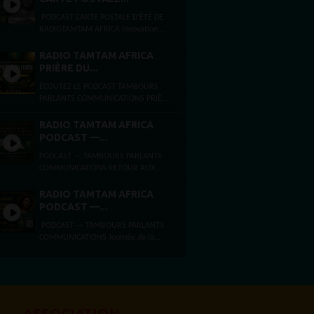
PODCAST CARTE POSTALE D’ÉTÉ DE
RADIOTAMTAM AFRICA Innovation,
intelligence artificielle et
entrepreneuriat à Bezons et Paris
RADIO TAMTAM AFRICA
Ouest La Défense Par...
PRIÈRE DU...
ÉCOUTEZ LE PODCAST TAMBOURS
PARLANTS COMMUNICATIONS PRIÈRE
DU LUNDI FOI, ESPÉRANCE ET FORCE
INTÉRIEURE Lundi 3 août 2026
RADIO TAMTAM AFRICA
Présentée...
PODCAST —...
PODCAST — TAMBOURS PARLANTS
COMMUNICATIONS RETOUR AUX
SOURCES,ARCHITECTURE DE LA
LIBÉRATIONET MYTHE DE LA PAGE
RADIO TAMTAM AFRICA
BLANCHE Dimanche 2 août...
PODCAST —...
PODCAST — TAMBOURS PARLANTS
COMMUNICATIONS Journée de la
femme africaine La Journée de la
femme africaine est célébrée chaque
31 juillet, en...
ASSOCIATION