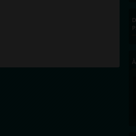
D
P
À
PROPULSEZ VOTRE SINGLE AUPRÈS
DES BONNES RADIOS