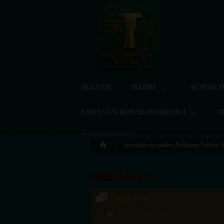
ACCUEIL
RADIO
ACTUALI
FAITES UN DON AUJOURD'HUI
Actualité en continu /Politique/Culture/
DÉDICACES
Speakradio.ai
LoreG
·Félicitations pour ces 2 500 réactions ! C'e
Bien cordialement depuis l'Uruguay.