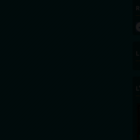
R
L
L
FÉLICITÉ VINCENT -
ECLAIRAGE
Founder and Editorial Director