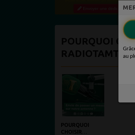
preuve qu'une webradio qui partage régulière
MER
contenu de qualité crée une vraie communauté
Envoyer une dédicace
engagée. Ce niveau...
POURQUOI CO
Grâc
RADIOTAMTAM 
au pl
POURQUOI
CHOISIR