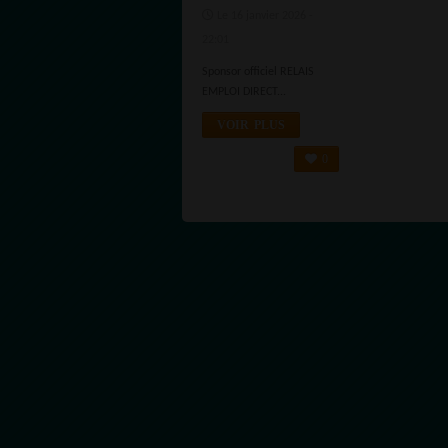
RADIOTAMTAM
Le 16 janvier 2026 -
AFRICA
22:01
PLUTÔT QU’UN
Sponsor officiel RELAIS
AUTRE MÉDIA
EMPLOI DIRECT...
?
VOIR PLUS
0