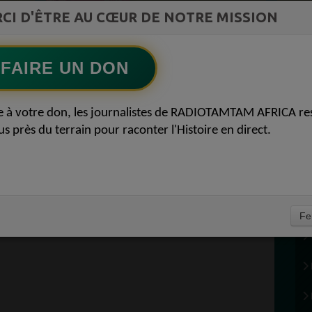
ment du
CI D'ÊTRE AU CŒUR DE NOTRE MISSION
Ecoutez maintenant
S
FAIRE UN DON
MMUNIQUER SUR
e à votre don, les journalistes de RADIOTAMTAM AFRICA re
AFRICA ? 11
us près du terrain pour raconter l'Histoire en direct.
R
R
Fe