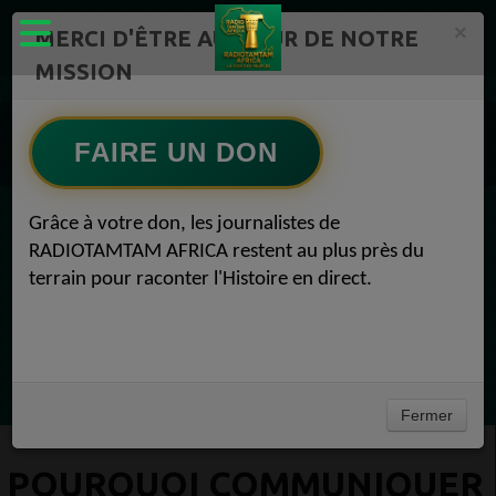
×
MERCI D'ÊTRE AU CŒUR DE NOTRE
MISSION
Actualité en continu /Politique/Culture/ Mode/
RADIOTAMTAM AFRICA 21
FAIRE UN DON
Pourquoi communiquer sur RADIOTAMTAM AFRICA ? 21
Grâce à votre don, les journalistes de
EN CE MOMENT
RADIOTAMTAM AFRICA restent au plus près du
terrain pour raconter l'Histoire en direct.
(Sheryfa Luna
AFRICA MIX DES STARS BEST 2025
Ecoutez maintenant
Fermer
POURQUOI COMMUNIQUER