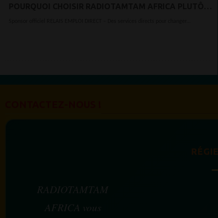
POURQUOI CHOISIR RADIOTAMTAM AFRICA PLUTÔT
QU’UN AUTRE MÉDIA ?
Sponsor officiel RELAIS EMPLOI DIRECT – Des services directs pour changer...
CONTACTEZ-NOUS !
RÉGIE
RADIOTAMTAM
AFRICA vous