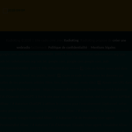
RadioKing ©2026 | Site radio créé avec
RadioKing
. RadioKing propose de
créer une
webradio
facilement.
Politique de confidentialité
|
Mentions légales
google.com, pub-3931649406349689, DIRECT, f08c47fec0942fa0 radiotamtam.org/app-
ads.txt
radiotamtam.org/ads.txt. google.com, google.com,google.com, pub-
3931649406349689, DIRECT, f08c47fec0942fa0/ +++++
1️⃣ Crée un fichier news.xml dans
ton répertoire /feed/ ou /public_html/. 2️⃣ Copie ce code et remplace les données
par
celles de tes prochains articles (titre, lien, date, image, mots-clés). 3️⃣ Ajoute son URL dans
ton Google Publisher Center : https://www.radiotamtam.org/feed/news.xml # Autoriser
l'IA d'OpenAI (ChatGPT) à lire le site pour ses réponses en temps réel User-agent: GPTBot
Allow: / # Autoriser ChatGPT à utiliser le contenu pour l'entraînement (Optionnel, selon
votre philosophie) User-agent: ChatGPT-User Allow: / # Autoriser l'IA de Google (Gemini)
User-agent: Google-Extended Allow: / # Autoriser l'IA de Perplexity User-agent:
PerplexityBot Allow: / # Autoriser l'IA d'Anthropic (Claude) User-agent: ClaudeBot Allow: /