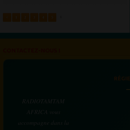
<
1
2
3
4
5
6
CONTACTEZ-NOUS !
RÉGIE
RADIOTAMTAM
AFRICA vous
accompagne dans la