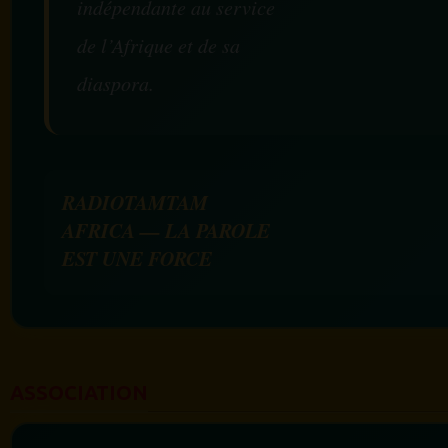
indépendante au service
de l’Afrique et de sa
diaspora.
RADIOTAMTAM
AFRICA — LA PAROLE
EST UNE FORCE
ASSOCIATION