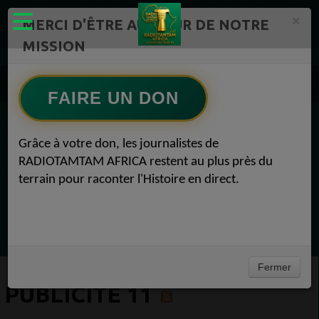
×
MERCI D'ÊTRE AU CŒUR DE NOTRE
MISSION
Actualité en continu /Politique/Culture/ Mode/
Communauté 11
Publicité 11
FAIRE UN DON
EN CE MOMENT
Grâce à votre don, les journalistes de
RADIOTAMTAM AFRICA restent au plus près du
Félicité Amaneya Râ VINCENT
terrain pour raconter l'Histoire en direct.
LE JOURNAL DE L'ECOSYSTEME
D'INNOVATION AFRICAIN
Ecoutez maintenant
Fermer
PUBLICITÉ 11