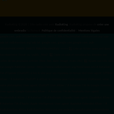
RadioKing ©2026 | Site radio créé avec
RadioKing
. RadioKing propose de
créer une
webradio
facilement.
Politique de confidentialité
|
Mentions légales
google.com, pub-3931649406349689, DIRECT, f08c47fec0942fa0 radiotamtam.org/app-
ads.txt
radiotamtam.org/ads.txt. google.com, google.com,google.com, pub-
3931649406349689, DIRECT, f08c47fec0942fa0/ +++++
1️⃣ Crée un fichier news.xml dans
ton répertoire /feed/ ou /public_html/. 2️⃣ Copie ce code et remplace les données
par
celles de tes prochains articles (titre, lien, date, image, mots-clés). 3️⃣ Ajoute son URL dans
ton Google Publisher Center : https://www.radiotamtam.org/feed/news.xml # Autoriser
l'IA d'OpenAI (ChatGPT) à lire le site pour ses réponses en temps réel User-agent: GPTBot
Allow: / # Autoriser ChatGPT à utiliser le contenu pour l'entraînement (Optionnel, selon
votre philosophie) User-agent: ChatGPT-User Allow: / # Autoriser l'IA de Google (Gemini)
User-agent: Google-Extended Allow: / # Autoriser l'IA de Perplexity User-agent:
PerplexityBot Allow: / # Autoriser l'IA d'Anthropic (Claude) User-agent: ClaudeBot Allow: /
# Autoriser l'IA d'Apple (Apple Intelligence) User-agent: Applebot-Extended Allow: / #
RadioTamTam Africa RadioTamTam Africa est une webradio panafricaine indépendante