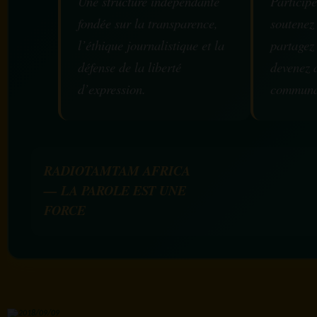
Une structure indépendante
Participe
fondée sur la transparence,
soutenez
l’éthique journalistique et la
partagez
défense de la liberté
devenez 
d’expression.
communa
RADIOTAMTAM AFRICA
— LA PAROLE EST UNE
FORCE