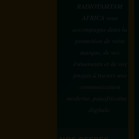
RADIOTAMTAM
AFRICA vous
accompagne dans la
promotion de votre
marque, de vos
événements et de vos
projets à travers une
communication
moderne, panafricaine et
digitale.