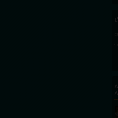
L
A
A