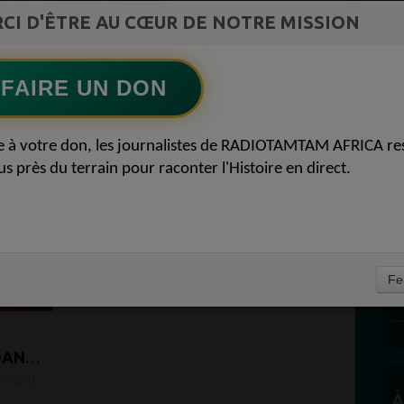
ment du
L Afrique entre cacao et intelligence
CI D'ÊTRE AU CŒUR DE NOTRE MISSION
Ecoutez maintenant
S
artificielle56
FAIRE UN DON
e à votre don, les journalistes de RADIOTAMTAM AFRICA re
us près du terrain pour raconter l'Histoire en direct.
D
Fe
P
DANS
LLE
9 - 18:41
5870
À