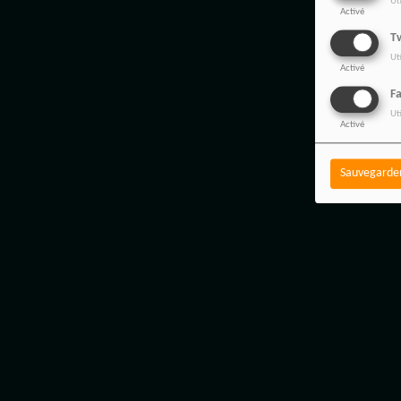
Ut
Activé
Tw
Ut
Activé
F
Ut
Activé
Sauvegarde