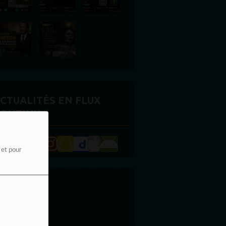
CTUALITÉS EN FLUX
ONTINU
e et pour
UBLICITE