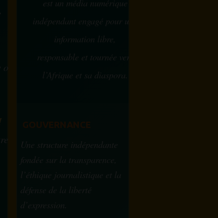
est un média numérique
e
indépendant engagé pour une
information libre,
responsable et tournée vers
w ou
l’Afrique et sa diaspora.
?
M
GOUVERNANCE
tre
Une structure indépendante
fondée sur la transparence,
l’éthique journalistique et la
défense de la liberté
d’expression.