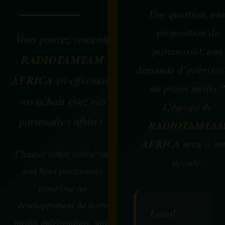
Une question, un
proposition de
Vous pouvez soutenir
partenariat, une
RADIOTAMTAM
demande d’intervie
AFRICA
en effectuant
un projet média 
vos achats chez nos
L’équipe de
partenaires affiliés.
RADIOTAMTA
AFRICA
reste à vo
Chaque achat réalisé via
écoute.
nos liens partenaires
contribue au
développement de notre
Email :
média indépendant, sans