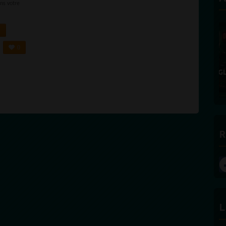
ans votre
0
R
L