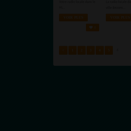
Votre radio locale dans le
La radio locale d
95...
ville Bezons...
VOIR PLUS
VOIR PLUS
0
<
1
2
3
4
5
6