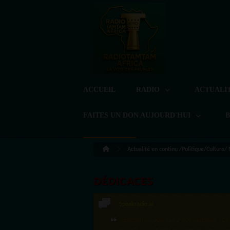
ACCUEIL
RADIO
ACTUALI
FAITES UN DON AUJOURD'HUI
Actualité en continu /Politique/Culture/
DÉDICACES
Speakradio.ai
LoreG
·Félicitations pour ces 2 500 réactions ! C'e
Bien cordialement depuis l'Uruguay.